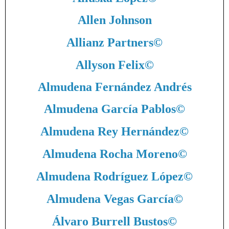
Allen Johnson
Allianz Partners
©
Allyson Felix
©
Almudena Fernández Andrés
Almudena García Pablos
©
Almudena Rey Hernández
©
Almudena Rocha Moreno
©
Almudena Rodríguez López
©
Almudena Vegas García
©
Álvaro Burrell Bustos
©