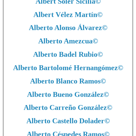
Albert Soler Sicilia
©
Albert Vélez Martín
©
Alberto Alonso Álvarez
©
Alberto Amezcua
©
Alberto Badel Rubio
©
Alberto Bartolomé Hernangómez
©
Alberto Blanco Ramos
©
Alberto Bueno González
©
Alberto Carreño González
©
Alberto Castello Dolader
©
Alberto Céspedes Ramos
©