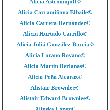
Alicia Astromujoff
©
Alicia Carramiñana Elbaile
©
Alicia Carrera Hernández
©
Alicia Hurtado Carrillo
©
Alicia Juliá González-Barcia
©
Alicia Lozano Royano
©
Alicia Martín Berlanas
©
Alicia Peña Alcaraz
©
Alistair Brownlee
©
Alistair Edward Brownlee
©
Aliuska López
©