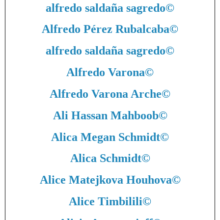
alfredo saldaña sagredo
©
Alfredo Pérez Rubalcaba
©
alfredo saldaña sagredo
©
Alfredo Varona
©
Alfredo Varona Arche
©
Ali Hassan Mahboob
©
Alica Megan Schmidt
©
Alica Schmidt
©
Alice Matejkova Houhova
©
Alice Timbilili
©