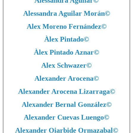
Alessandra Aguilar
©
Alessandra Aguilar Morán
©
Alex Moreno Fernández
©
Àlex Pintado
©
Àlex Pintado Aznar
©
Alex Schwazer
©
Alexander Arocena
©
Alexander Arocena Lizarraga
©
Alexander Bernal González
©
Alexander Cuevas Luengo
©
Alexander Oiarbide Ormazabal
©