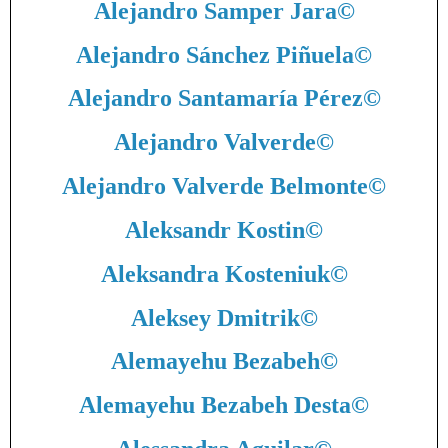
Alejandro Samper Jara
©
Alejandro Sánchez Piñuela
©
Alejandro Santamaría Pérez
©
Alejandro Valverde
©
Alejandro Valverde Belmonte
©
Aleksandr Kostin
©
Aleksandra Kosteniuk
©
Aleksey Dmitrik
©
Alemayehu Bezabeh
©
Alemayehu Bezabeh Desta
©