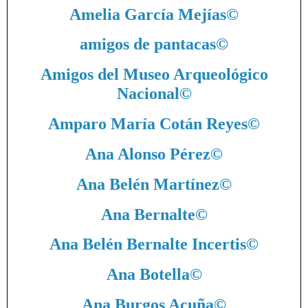
Amelia García Mejías
©
amigos de pantacas
©
Amigos del Museo Arqueológico
Nacional
©
Amparo María Cotán Reyes
©
Ana Alonso Pérez
©
Ana Belén Martínez
©
Ana Bernalte
©
Ana Belén Bernalte Incertis
©
Ana Botella
©
Ana Burgos Acuña
©