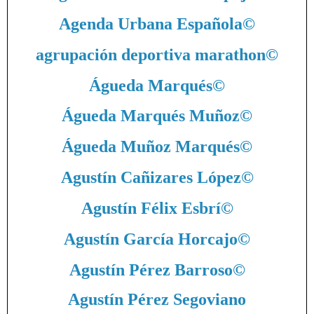
Agenda Urbana Española
©
agrupación deportiva marathon
©
Águeda Marqués
©
Águeda Marqués Muñoz
©
Águeda Muñoz Marqués
©
Agustín Cañizares López
©
Agustín Félix Esbrí
©
Agustín García Horcajo
©
Agustín Pérez Barroso
©
Agustín Pérez Segoviano