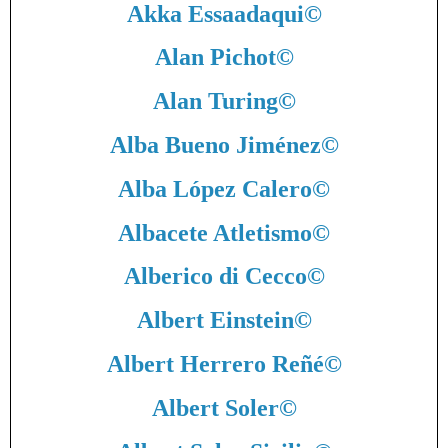
Akka Essaadaqui
©
Alan Pichot
©
Alan Turing
©
Alba Bueno Jiménez
©
Alba López Calero
©
Albacete Atletismo
©
Alberico di Cecco
©
Albert Einstein
©
Albert Herrero Reñé
©
Albert Soler
©