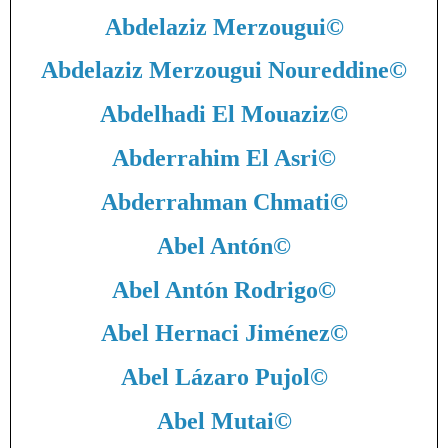
Abdelaziz Merzougui
©
Abdelaziz Merzougui Noureddine
©
Abdelhadi El Mouaziz
©
Abderrahim El Asri
©
Abderrahman Chmati
©
Abel Antón
©
Abel Antón Rodrigo
©
Abel Hernaci Jiménez
©
Abel Lázaro Pujol
©
Abel Mutai
©