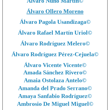
Álvaro Nuño Martín
©
Álvaro Ollero Moreno
Álvaro Pagola Usandizaga
©
Álvaro Rafael Martín Uriol
©
Álvaro Rodríguez Melero
©
Álvaro Rodríguez Pérez-Cejuela
©
Álvaro Vicente Vicente
©
Amada Sánchez Rivero
©
Amaia Ostolaza Antelo
©
Amanda del Prado Serrano
©
Amaya Sanfabio Rodríguez
©
Ambrosio De Miguel Miguel
©