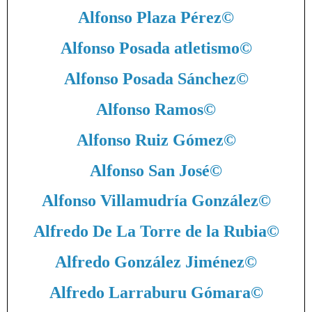
Alfonso Plaza Pérez
©
Alfonso Posada atletismo
©
Alfonso Posada Sánchez
©
Alfonso Ramos
©
Alfonso Ruiz Gómez
©
Alfonso San José
©
Alfonso Villamudría González
©
Alfredo De La Torre de la Rubia
©
Alfredo González Jiménez
©
Alfredo Larraburu Gómara
©