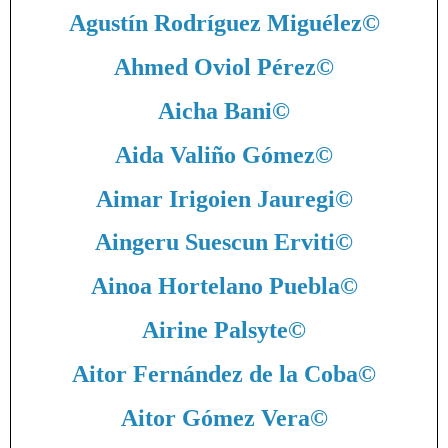
Agustín Rodríguez Miguélez
©
Ahmed Oviol Pérez
©
Aicha Bani
©
Aida Valiño Gómez
©
Aimar Irigoien Jauregi
©
Aingeru Suescun Erviti
©
Ainoa Hortelano Puebla
©
Airine Palsyte
©
Aitor Fernández de la Coba
©
Aitor Gómez Vera
©