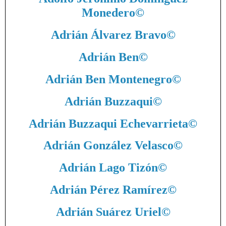
Monedero
©
Adrián Álvarez Bravo
©
Adrián Ben
©
Adrián Ben Montenegro
©
Adrián Buzzaqui
©
Adrián Buzzaqui Echevarrieta
©
Adrián González Velasco
©
Adrián Lago Tizón
©
Adrián Pérez Ramírez
©
Adrián Suárez Uriel
©