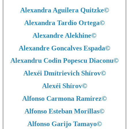
Alexandra Aguilera Quitzke
©
Alexandra Tardío Ortega
©
Alexandre Alekhine
©
Alexandre Goncalves Espada
©
Alexandru Codin Popescu Diaconu
©
Alexéi Dmítrievich Shírov
©
Alexéi Shírov
©
Alfonso Carmona Ramírez
©
Alfonso Esteban Morillas
©
Alfonso Garijo Tamayo
©