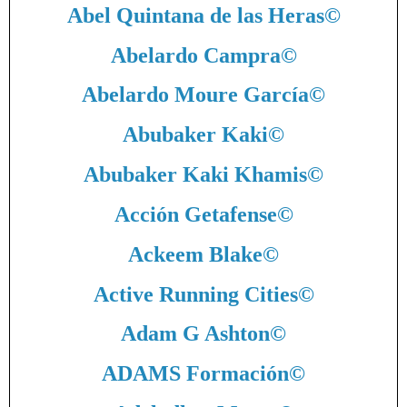
Abel Quintana de las Heras
©
Abelardo Campra
©
Abelardo Moure García
©
Abubaker Kaki
©
Abubaker Kaki Khamis
©
Acción Getafense
©
Ackeem Blake
©
Active Running Cities
©
Adam G Ashton
©
ADAMS Formación
©