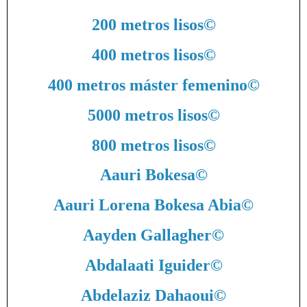
200 metros lisos
©
400 metros lisos
©
400 metros máster femenino
©
5000 metros lisos
©
800 metros lisos
©
Aauri Bokesa
©
Aauri Lorena Bokesa Abia
©
Aayden Gallagher
©
Abdalaati Iguider
©
Abdelaziz Dahaoui
©