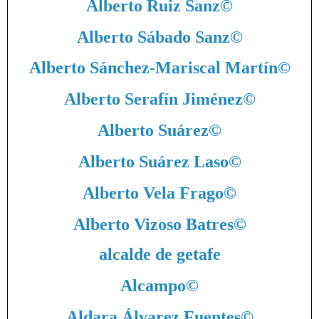
Alberto Ruiz Sanz
©
Alberto Sábado Sanz
©
Alberto Sánchez-Mariscal Martín
©
Alberto Serafín Jiménez
©
Alberto Suárez
©
Alberto Suárez Laso
©
Alberto Vela Frago
©
Alberto Vizoso Batres
©
alcalde de getafe
Alcampo
©
Aldara Álvarez Fuentes
©