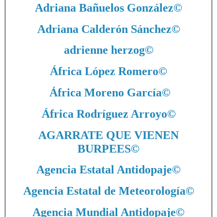
Adriana Bañuelos González
©
Adriana Calderón Sánchez
©
adrienne herzog
©
África López Romero
©
África Moreno García
©
África Rodríguez Arroyo
©
AGARRATE QUE VIENEN
BURPEES
©
Agencia Estatal Antidopaje
©
Agencia Estatal de Meteorología
©
Agencia Mundial Antidopaje
©