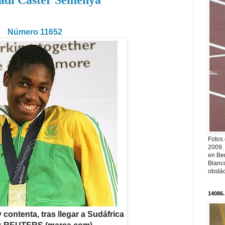
di Caster Semenya
Número 11652
Fotos
2009.
en Ber
Blanc
obstá
14086.
ontenta, tras llegar a Sudáfrica