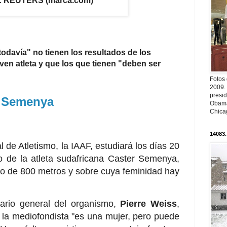
 REUTERS (marca.com)
todavía" no tienen los resultados de los
ven atleta y que los que tienen "deben ser
Fotos
2009.
presi
r Semenya
Obama
Chica
14083.
 de Atletismo, la IAAF, estudiará los días 20
 de la atleta sudafricana Caster Semenya,
 de 800 metros y sobre cuya feminidad hay
tario general del organismo,
Pierre Weiss
,
e la mediofondista "es una mujer, pero puede