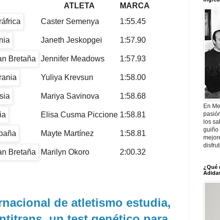
ATLETA
MARCA
Caster Semenya
1:55.45
Janeth Jeskopgei
1:57.90
Jennifer Meadows
1:57.93
Yuliya Krevsun
1:58.00
Mariya Savinova
1:58.68
En Me
Elisa Cusma Piccione
1:58.81
pasió
los sa
guiño 
Mayte Martínez
1:58.81
mejor
disfru
Marilyn Okoro
2:00.32
¿Qué 
Adidas
rnacional de atletismo estudia,
ntitrans, un test genético para