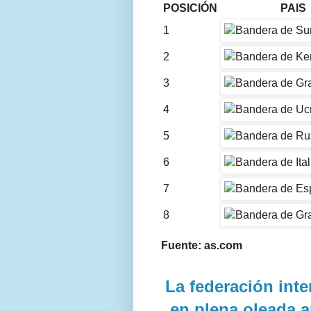
POSICIÓN
PAIS
1
2
3
4
5
6
7
8
Fuente: as.com
La federación inte
en plena oleada a