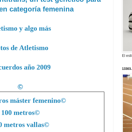
en categoría femenina
etismo y algo más
tos de Atletismo
El est
cuerdos año 2009
13303.
©
ros máster femenino
©
100 metros
©
0 metros vallas
©