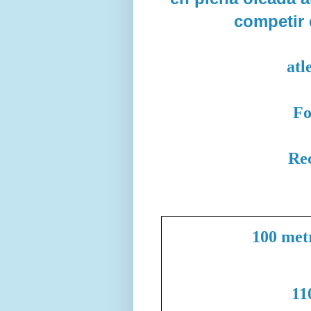
competir 
atl
Fo
Re
100 met
11