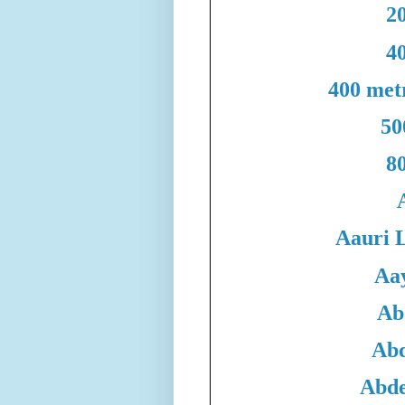
20
40
400 met
50
80
Aauri 
Aa
Ab
Abd
Abde