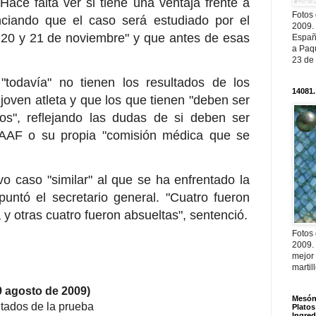
"Hace falta ver si tiene una ventaja frente a
Fotos
nciando que el caso será estudiado por el
2009.
s 20 y 21 de noviembre" y que antes de esas
Españ
a Paqu
23 de
"todavía" no tienen los resultados de los
14081.
oven atleta y que los que tienen "deben ser
os", reflejando las dudas de si deben ser
 IAAF o su propia "comisión médica que se
o caso "similar" al que se ha enfrentado la
untó el secretario general. "Cuatro fueron
a y otras cuatro fueron absueltas", sentenció.
Fotos
2009.
mejor
martil
agosto de 2009)
Mesón 
tados de la prueba
Platos
Ingred