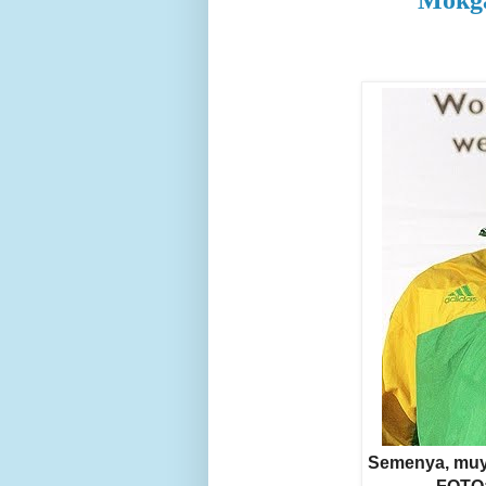
Mokga
Semenya, muy c