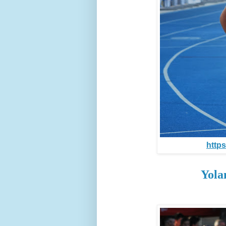
https
Yola