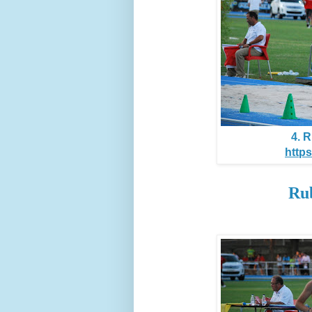
4. R
https
Rub