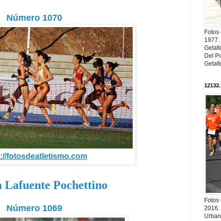
Número 1070
Fotos
1977. 
Getaf
Del Po
Getaf
12132.
://fotosdeatletismo.com
 Lafuente Pochettino
Fotos
Número 1069
2016.
Urban