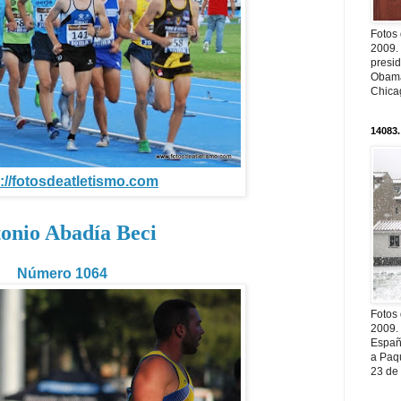
Fotos
2009.
presi
Obama
Chica
14083.
://fotosdeatletismo.com
onio Abadía Beci
Número 1064
Fotos
2009.
Españ
a Paqu
23 de