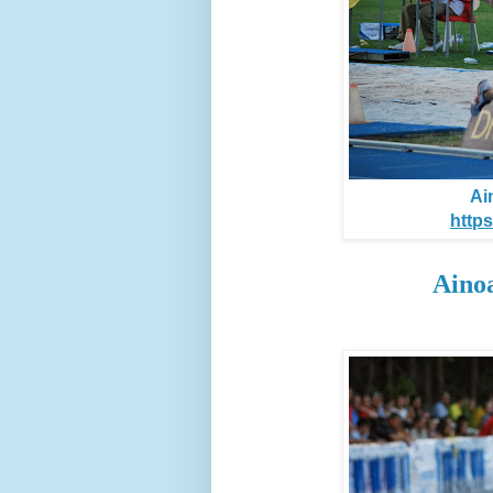
Ai
https
Aino