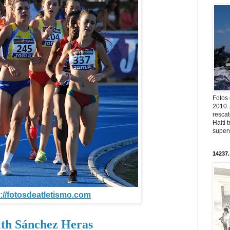
Fotos
2010. 
resca
Haití
superv
14237.
://fotosdeatletismo.com
ith Sánchez Heras