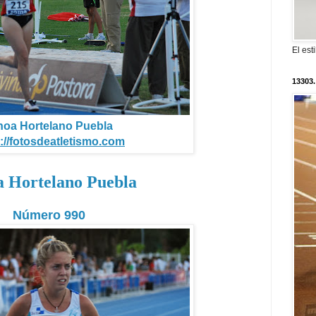
El est
13303.
noa Hortelano Puebla
://fotosdeatletismo.com
a Hortelano Puebla
Número 990