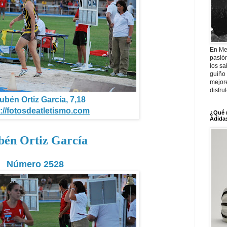
En Me
pasió
los sa
guiño 
mejor
disfru
ubén Ortiz García, 7,18
://fotosdeatletismo.com
¿Qué 
Adidas
én Ortiz García
Número 2528