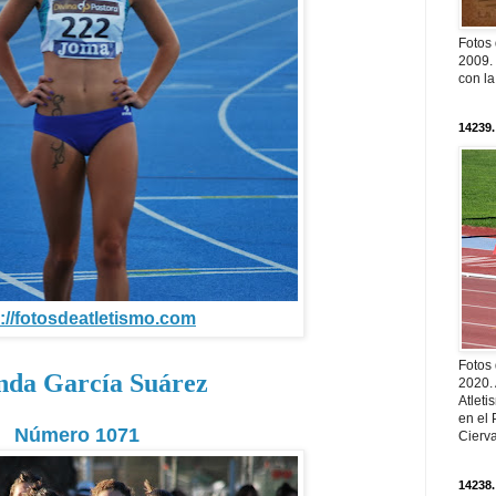
Fotos
2009. 
con l
14239.
://fotosdeatletismo.com
Fotos
nda García Suárez
2020.
Atleti
en el 
Número 1071
Cierva
14238.