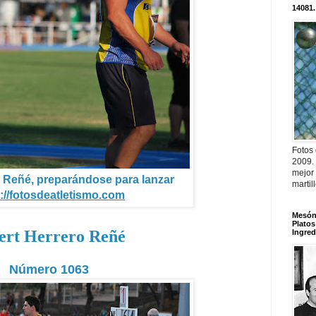
14081.
Fotos
2009.
mejor
o Reñé, preparándose para lanzar
martil
://fotosdeatletismo.com
Mesón 
Platos
ert Herrero Reñé
Ingred
Número 1063