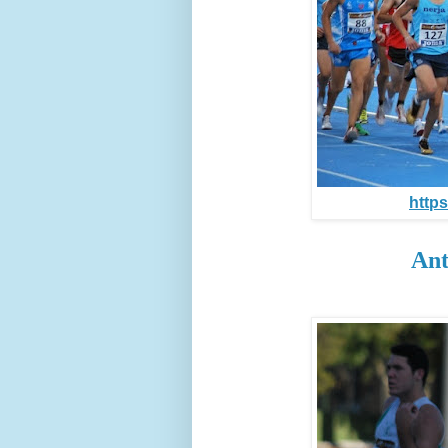
https
Ant