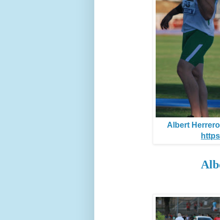
Albert Herrer
https
Alb