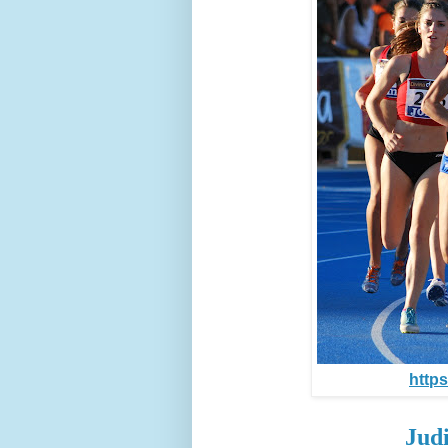
https
Jud