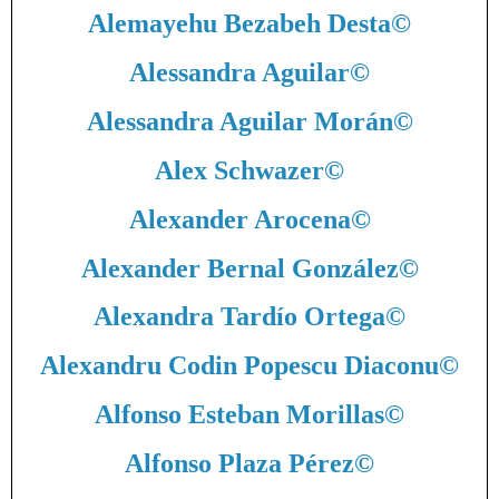
Alemayehu Bezabeh Desta
©
Alessandra Aguilar
©
Alessandra Aguilar Morán
©
Alex Schwazer
©
Alexander Arocena
©
Alexander Bernal González
©
Alexandra Tardío Ortega
©
Alexandru Codin Popescu Diaconu
©
Alfonso Esteban Morillas
©
Alfonso Plaza Pérez
©