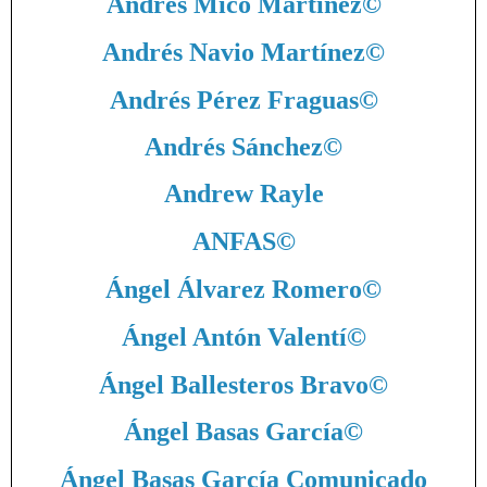
Andrés Micó Martínez
©
Andrés Navio Martínez
©
Andrés Pérez Fraguas
©
Andrés Sánchez
©
Andrew Rayle
ANFAS
©
Ángel Álvarez Romero
©
Ángel Antón Valentí
©
Ángel Ballesteros Bravo
©
Ángel Basas García
©
Ángel Basas García Comunicado