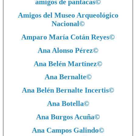
amigos de pantacas
©
Amigos del Museo Arqueológico
Nacional
©
Amparo María Cotán Reyes
©
Ana Alonso Pérez
©
Ana Belén Martínez
©
Ana Bernalte
©
Ana Belén Bernalte Incertis
©
Ana Botella
©
Ana Burgos Acuña
©
Ana Campos Galindo
©