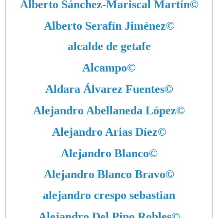
Alberto Sánchez-Mariscal Martín
©
Alberto Serafín Jiménez
©
alcalde de getafe
Alcampo
©
Aldara Álvarez Fuentes
©
Alejandro Abellaneda López
©
Alejandro Arias Díez
©
Alejandro Blanco
©
Alejandro Blanco Bravo
©
alejandro crespo sebastian
Alejandro Del Pino Robles
©