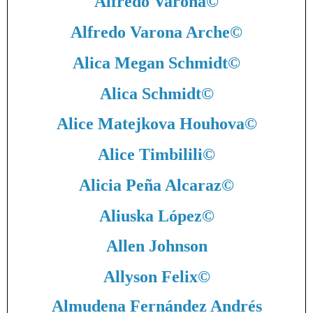
Alfredo Varona
©
Alfredo Varona Arche
©
Alica Megan Schmidt
©
Alica Schmidt
©
Alice Matejkova Houhova
©
Alice Timbilili
©
Alicia Peña Alcaraz
©
Aliuska López
©
Allen Johnson
Allyson Felix
©
Almudena Fernández Andrés