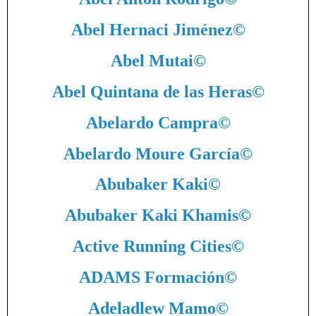
Abel Hernaci Jiménez
©
Abel Mutai
©
Abel Quintana de las Heras
©
Abelardo Campra
©
Abelardo Moure García
©
Abubaker Kaki
©
Abubaker Kaki Khamis
©
Active Running Cities
©
ADAMS Formación
©
Adeladlew Mamo
©