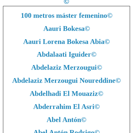
©
100 metros máster femenino
©
Aauri Bokesa
©
Aauri Lorena Bokesa Abia
©
Abdalaati Iguider
©
Abdelaziz Merzougui
©
Abdelaziz Merzougui Noureddine
©
Abdelhadi El Mouaziz
©
Abderrahim El Asri
©
Abel Antón
©
Abel Antón Rodrigo
©