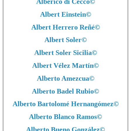
Alberico di Cecco
©
Albert Einstein
©
Albert Herrero Reñé
©
Albert Soler
©
Albert Soler Sicilia
©
Albert Vélez Martín
©
Alberto Amezcua
©
Alberto Badel Rubio
©
Alberto Bartolomé Hernangómez
©
Alberto Blanco Ramos
©
Alberto Bueno González
©