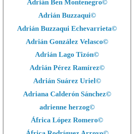
Adrián Ben Montenegro
©
Adrián Buzzaqui
©
Adrián Buzzaqui Echevarrieta
©
Adrián González Velasco
©
Adrián Lago Tizón
©
Adrián Pérez Ramírez
©
Adrián Suárez Uriel
©
Adriana Calderón Sánchez
©
adrienne herzog
©
África López Romero
©
África Rodríguez Arroyo
©