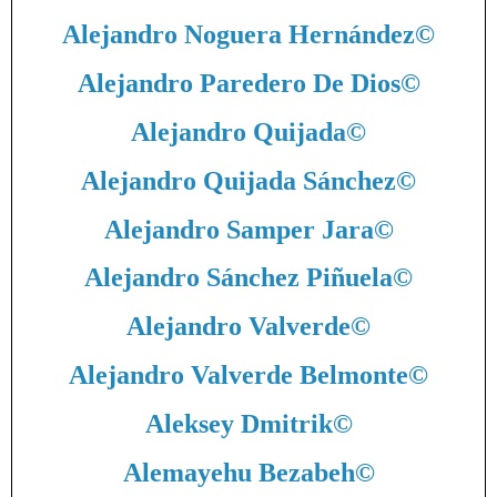
Alejandro Noguera Hernández
©
Alejandro Paredero De Dios
©
Alejandro Quijada
©
Alejandro Quijada Sánchez
©
Alejandro Samper Jara
©
Alejandro Sánchez Piñuela
©
Alejandro Valverde
©
Alejandro Valverde Belmonte
©
Aleksey Dmitrik
©
Alemayehu Bezabeh
©