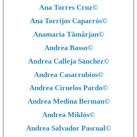
Ana Torres Cruz
©
Ana Torrijos Caparrós
©
Anamaria Tămârjan
©
Andrea Basso
©
Andrea Calleja Sánchez
©
Andrea Casarrubios
©
Andrea Ciruelos Pardo
©
Andrea Medina Berman
©
Andrea Miklós
©
Andrea Salvador Pascual
©