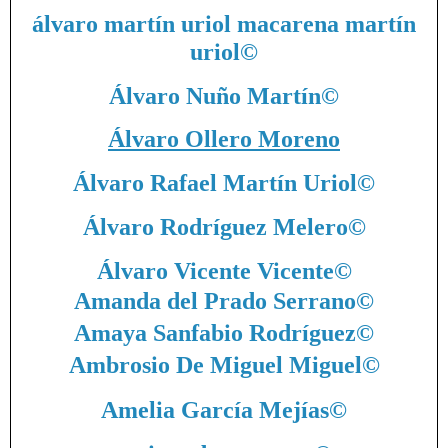
álvaro martín uriol macarena martín
uriol
©
Álvaro Nuño Martín
©
Álvaro Ollero Moreno
Álvaro Rafael Martín Uriol
©
Álvaro Rodríguez Melero
©
Álvaro Vicente Vicente
©
Amanda del Prado Serrano
©
Amaya Sanfabio Rodríguez
©
Ambrosio De Miguel Miguel
©
Amelia García Mejías
©