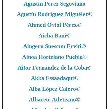
Agustín Pérez Segoviano
Agustín Rodríguez Miguélez
©
Ahmed Oviol Pérez
©
Aicha Bani
©
Aingeru Suescun Erviti
©
Ainoa Hortelano Puebla
©
Aitor Fernández de la Coba
©
Akka Essaadaqui
©
Alba López Calero
©
Albacete Atletismo
©