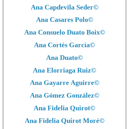
Ana Capdevila Seder
©
Ana Casares Polo
©
Ana Consuelo Duato Boix
©
Ana Cortés García
©
Ana Duato
©
Ana Elorriaga Ruiz
©
Ana Gayarre Aguirre
©
Ana Gómez González
©
Ana Fidelia Quirot
©
Ana Fidelia Quirot Moré
©