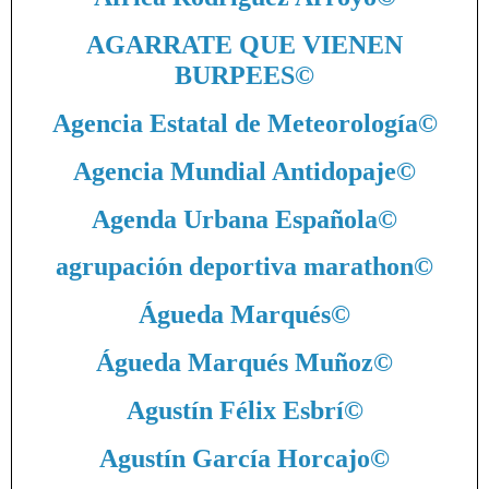
AGARRATE QUE VIENEN
BURPEES
©
Agencia Estatal de Meteorología
©
Agencia Mundial Antidopaje
©
Agenda Urbana Española
©
agrupación deportiva marathon
©
Águeda Marqués
©
Águeda Marqués Muñoz
©
Agustín Félix Esbrí
©
Agustín García Horcajo
©