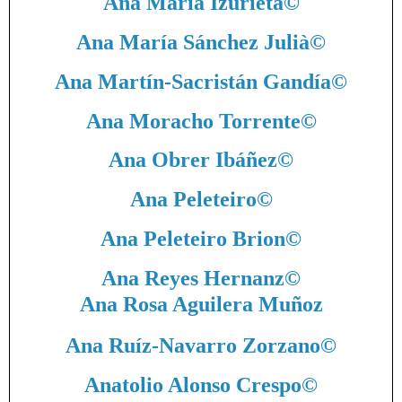
Ana María Izurieta
©
Ana María Sánchez Julià
©
Ana Martín-Sacristán Gandía
©
Ana Moracho Torrente
©
Ana Obrer Ibáñez
©
Ana Peleteiro
©
Ana Peleteiro Brion
©
Ana Reyes Hernanz
©
Ana Rosa Aguilera Muñoz
Ana Ruíz-Navarro Zorzano
©
Anatolio Alonso Crespo
©