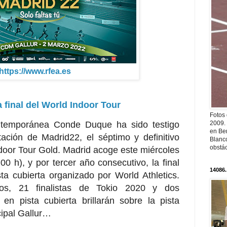
https://www.rfea.es
a final del World Indoor Tour
Fotos
ntemporánea Conde Duque ha sido testigo
2009.
en Ber
ación de Madrid22, el séptimo y definitivo
Blanc
obstá
Indoor Tour Gold. Madrid acoge este miércoles
0 h), y por tercer año consecutivo, la final
14086.
sta cubierta organizado por World Athletics.
os, 21 finalistas de Tokio 2020 y dos
en pista cubierta brillarán sobre la pista
cipal Gallur…