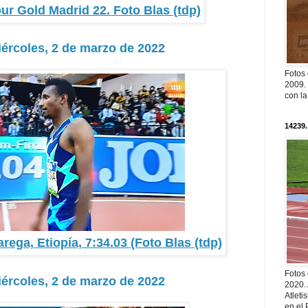
r Gold Madrid 22. Foto Blas (tdp)
iércoles, 2 de marzo de 2022
Fotos
2009. 
con l
14239.
ega, Etiopía, 7:34.03 (Foto Blas (tdp)
Fotos
iércoles, 2 de marzo de 2022
2020.
Atleti
en el 