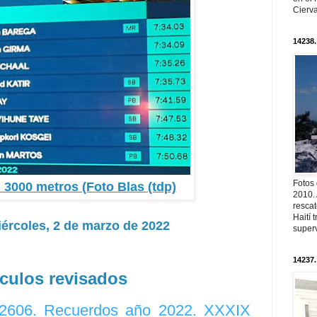
Cierva
14238.
Fotos
n 3000 metros (Foto Blas (tdp)
2010. 
resca
Haití
iércoles, 2 de marzo de 2022
superv
14237.
ículos revisados
 12606. Recuerdos año 2022. XXXIX