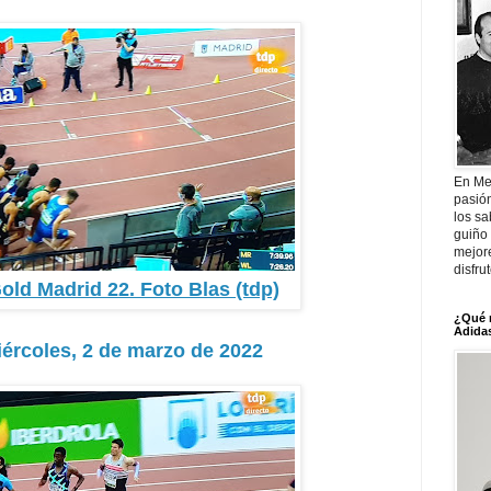
En Me
pasió
los sa
guiño 
mejor
disfru
old Madrid 22. Foto Blas (tdp)
¿Qué 
Adidas
iércoles, 2 de marzo de 2022