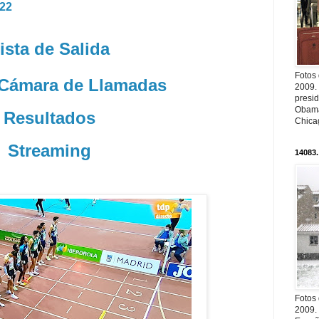
022
ista de Salida
Fotos
 Cámara de Llamadas
2009.
presi
Obama
Resultados
Chica
Streaming
14083.
Fotos
2009.