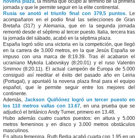
novena plaza
, la misma que ocupó al término de la primera
jornada y que le permite seguir en la elite continental.
Rusia se anotó el triunfo final con 379,5 puntos.
Le
acompañaron en el podio final las selecciones de Gran
Bretaña (317) y Alemania, que en la segunda jornada
remontó desde el séptimo al tercer puesto. Italia, tercera tras
la jornada del sábado, acabó en la séptima plaza.
España logró sólo una victoria en la competición, que llegó
en la carrera de 3.000 metros, en la que Jesús España se
impuso con una marca de 8:19.39. Tras él acabaron el
ucraniano Mykola Labovskyy (8:20.01) y el ruso Valentin
Smirnov (8:20.11). El actual campeón de Europa de 5.000
consiguió así reeditar el éxito del pasado año en Leiria
(Portugal), y apuntaló la novena plaza final para el equipo
español, que le permite seguir entre los mejores del
continente.
Además,
Jackson Quiñónez logró un tercer puesto en
los 110 metros vallas con 13.67
, en una prueba que se
adjudicó el británico Andy Turner, primero en 13.48.
Hubo además cuatro cuartos puestos: en altura y 5.000
metros femeninos y en disco y 3.000 metros obstáculos
masculinos.
En altura femenina, Ruth Beitia acabó cuarta con 1,95 en un