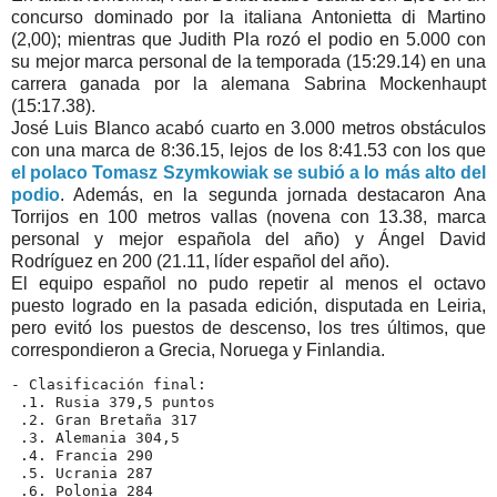
concurso dominado por la italiana Antonietta di Martino
(2,00); mientras que Judith Pla rozó el podio en 5.000 con
su mejor marca personal de la temporada (15:29.14) en una
carrera ganada por la alemana Sabrina Mockenhaupt
(15:17.38).
José Luis Blanco acabó cuarto en 3.000 metros obstáculos
con una marca de 8:36.15, lejos de los 8:41.53 con los que
el polaco Tomasz Szymkowiak se subió a lo más alto del
podio
. Además, en la segunda jornada destacaron Ana
Torrijos en 100 metros vallas (novena con 13.38, marca
personal y mejor española del año) y Ángel David
Rodríguez en 200 (21.11, líder español del año).
El equipo español no pudo repetir al menos el octavo
puesto logrado en la pasada edición, disputada en Leiria,
pero evitó los puestos de descenso, los tres últimos, que
correspondieron a Grecia, Noruega y Finlandia.
- Clasificación final:

 .1. Rusia 379,5 puntos

 .2. Gran Bretaña 317

 .3. Alemania 304,5

 .4. Francia 290

 .5. Ucrania 287

 .6. Polonia 284
