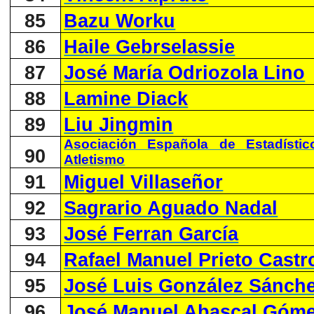
85
Bazu Worku
86
Haile Gebrselassie
87
José María Odriozola Lino
88
Lamine Diack
89
Liu Jingmin
Asociación Española de Estadísti
90
Atletismo
91
Miguel Villaseñor
92
Sagrario Aguado Nadal
93
José Ferran García
94
Rafael Manuel Prieto Castr
95
José Luis González Sánch
96
José Manuel Abascal Góm