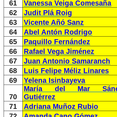
61
Vanessa Veiga Comesaña
62
Judit Plá Roig
63
Vicente Añó Sanz
64
Abel Antón Rodrigo
65
Paquillo Fernández
66
Rafael Vega Jiménez
67
Juan Antonio Samaranch
68
Luis Felipe Méliz Linares
69
Yelena Isinbayeva
María del Mar Sánc
70
Gutiérrez
71
Adriana Muñoz Rubio
72
Amanda Cano Gómez