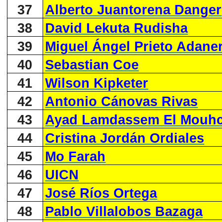
37
Alberto Juantorena Danger
38
David Lekuta Rudisha
39
Miguel Ángel Prieto Adane
40
Sebastian Coe
41
Wilson Kipketer
42
Antonio Cánovas Rivas
43
Ayad Lamdassem El Mouhc
44
Cristina Jordán Ordiales
45
Mo Farah
46
UICN
47
José Ríos Ortega
48
Pablo Villalobos Bazaga