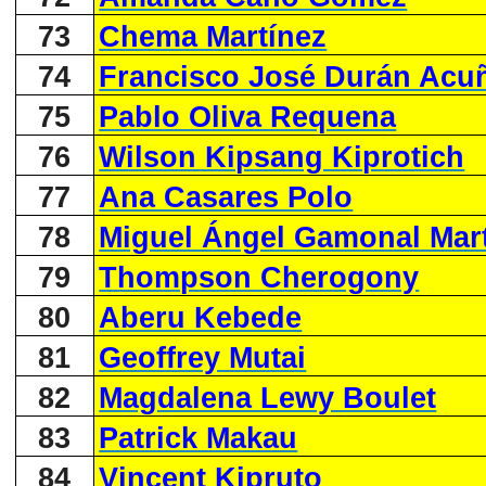
73
Chema Martínez
74
Francisco José Durán Acu
75
Pablo Oliva Requena
76
Wilson Kipsang Kiprotich
77
Ana Casares Polo
78
Miguel Ángel Gamonal Mar
79
Thompson Cherogony
80
Aberu Kebede
81
Geoffrey Mutai
82
Magdalena Lewy Boulet
83
Patrick Makau
84
Vincent Kipruto