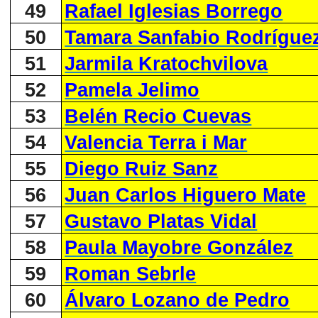
49
Rafael Iglesias Borrego
50
Tamara Sanfabio Rodrígue
51
Jarmila Kratochvilova
52
Pamela Jelimo
53
Belén Recio Cuevas
54
Valencia Terra i Mar
55
Diego Ruiz Sanz
56
Juan Carlos Higuero Mate
57
Gustavo Platas Vidal
58
Paula Mayobre González
59
Roman Sebrle
60
Álvaro Lozano de Pedro