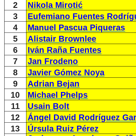
2
Nikola Mirotić
3
Eufemiano Fuentes Rodríg
4
Manuel Pascua Piqueras
5
Alistair Brownlee
6
Iván Raña Fuentes
7
Jan Frodeno
8
Javier Gómez Noya
9
Adrian Bejan
10
Michael Phelps
11
Usain Bolt
12
Ángel David Rodríguez Gar
13
Úrsula Ruiz Pérez