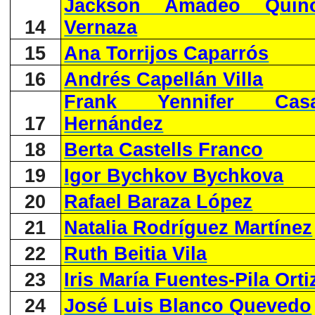
Jackson Amadeo Quiñ
14
Vernaza
15
Ana Torrijos Caparrós
16
Andrés Capellán Villa
Frank Yennifer Casa
17
Hernández
18
Berta Castells Franco
19
Igor Bychkov Bychkova
20
Rafael Baraza López
21
Natalia Rodríguez Martínez
22
Ruth Beitia Vila
23
Iris María Fuentes-Pila Orti
24
José Luis Blanco Quevedo