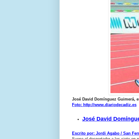
José David Domínguez Guimerá, en
Foto: http://www.diariodecadiz.es
José David Domíngu
Escrito por: Jordi Agabo / San Fe
Suena el despertador a las siete en 