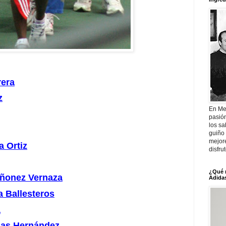
rera
z
En Me
pasió
los sa
guiño 
mejor
a Ortiz
disfru
¿Qué 
ñonez Vernaza
Adidas
 Ballesteros
a
ñas Hernández