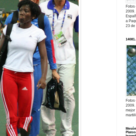
Fotos
2009.
Españ
a Paqu
23 de
14081.
Fotos
2009.
mejor
martil
Mesón 
Platos
Ingred