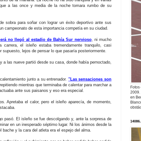
que a las once y media de la noche tomara rumbo de su
de sobra para soñar con lograr un éxito deportivo ante sus
 un campeonato de esta importancia competía en su ciudad.
á no llegó al estadio de Bahía Sur nervioso
, ni mucho
carrera, el isleño estaba tremendamente tranquilo, casi
r supuesto, lejos de pensar lo que pasaría posteriormente.
 a las nueve partió desde su casa, donde había pernoctado,
calentamiento junto a su entrenador.
"Las sensaciones son
 repitiendo mientras que terminaba de calentar para marchar a
Fotos
actuaba ante sus paisanos y eso era especial.
2009.
en Ber
s. Apretaba el calor, pero el isleño aparecía, de momento,
Blanc
estacaba.
obstá
lgo pasó. El isleño se fue descolgando y, ante la sorpresa de
14086.
rminar en un inesperado séptimo lugar. Ni los ánimos desde la
 bache y la cara del atleta era el espejo del alma.