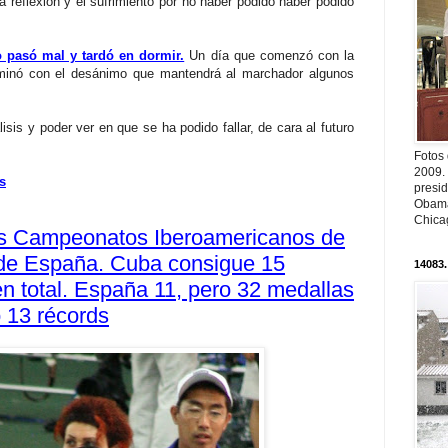
a reflexión y el sufrimiento por no haber podido haber podido
 pasó mal y tardó en dormir.
Un día que comenzó con la
rminó con el desánimo que mantendrá al marchador algunos
isis y poder ver en que se ha podido fallar, de cara al futuro
Fotos
2009.
s
presi
Obama
Chica
s Campeonatos Iberoamericanos de
 de España. Cuba consigue 15
14083.
en total. España 11, pero 32 medallas
o 13 récords