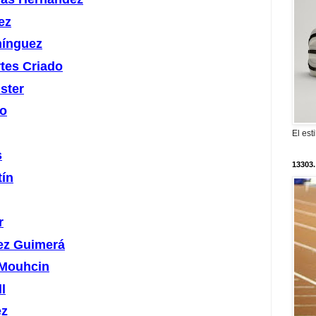
ez
mínguez
rtes Criado
ster
no
El est
s
13303.
tín
r
ez Guimerá
Mouhcin
l
ez