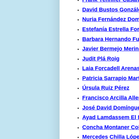
David Bustos Gonzál
Nuria Fernández Do
Estefanía Estrella Fo
Barbara Hernando Fu
Javier Bermejo Meri
Judit Plá Roig
Laia Forcadell Arena
Patricia Sarrapio Mar
Úrsula Ruiz Pérez
Francisco Arcilla Alle
José David Domíngu
Ayad Lamdassem El 
Concha Montaner Col
Mercedes Chilla Lóp