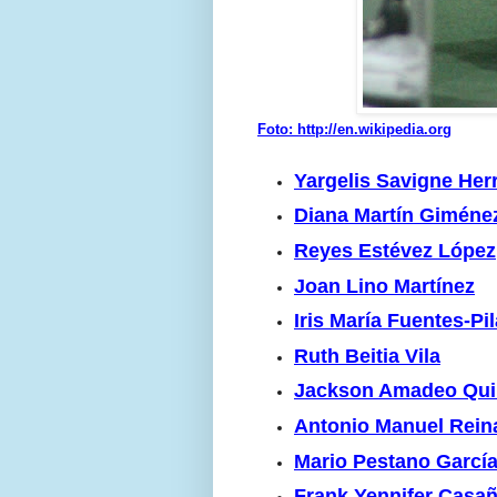
Foto: http://en.wikipedia.org
Yargelis Savigne Her
Diana Martín Giméne
Reyes Estévez López
Joan Lino Martínez
Iris María Fuentes-Pil
Ruth Beitia Vila
Jackson Amadeo Qui
Antonio Manuel Reina
Mario Pestano Garcí
Frank Yennifer Casa