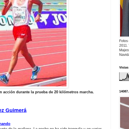
Fotos
2011.
Majest
Navid
Vistas
14087.
 acción durante la prueba de 20 kilómetros marcha.
ez Guimerá
rnando
punto de la mañana. La noche no ha sido tranquila y en varias