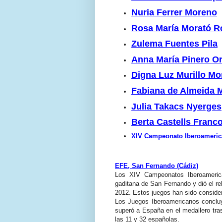
Nuria Ferrer Moreno
Rosa María Morató R
Zulema Fuentes Pila
Anna María Pinero Or
Digna Luz Murillo M
Fabiana de Almeida 
Julia Takacs Nyerges
Berta Castells Franc
XIV Campeonato Iberoameric
EFE, San Fernando (Cádiz)
Los XIV Campeonatos Iberoamerica
gaditana de San Fernando y dió el re
2012. Estos juegos han sido consider
Los Juegos Iberoamericanos concluy
superó a España en el medallero tras
las 11 y 32 españolas.