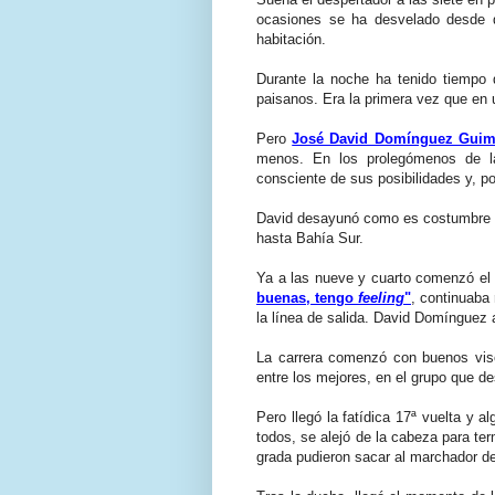
ocasiones se ha desvelado desde 
habitación.
Durante la noche ha tenido tiempo 
paisanos. Era la primera vez que en
Pero
José David Domínguez Guimer
menos. En los prolegómenos de la 
consciente de sus posibilidades y, po
David desayunó como es costumbre y
hasta Bahía Sur.
Ya a las nueve y cuarto comenzó el 
buenas, tengo
feeling
"
, continuaba
la línea de salida. David Domínguez 
La carrera comenzó con buenos viso
entre los mejores, en el grupo que d
Pero llegó la fatídica 17ª vuelta y a
todos, se alejó de la cabeza para te
grada pudieron sacar al marchador del