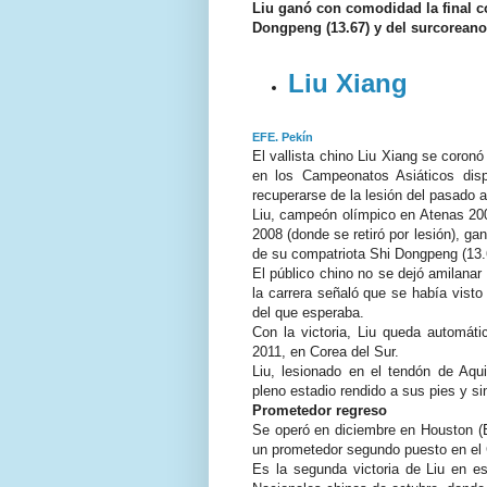
Liu ganó con comodidad la final c
Dongpeng (13.67) y del surcoreano
Liu Xiang
EFE. Pekín
El vallista chino Liu Xiang se coron
en los Campeonatos Asiáticos dispu
recuperarse de la lesión del pasado a
Liu, campeón olímpico en Atenas 20
2008 (donde se retiró por lesión), ga
de su compatriota Shi Dongpeng (13.
El público chino no se dejó amilanar p
la carrera señaló que se había visto
del que esperaba.
Con la victoria, Liu queda automát
2011, en Corea del Sur.
Liu, lesionado en el tendón de Aqu
pleno estadio rendido a sus pies y sin
Prometedor regreso
Se operó en diciembre en Houston (
un prometedor segundo puesto en el 
Es la segunda victoria de Liu en e