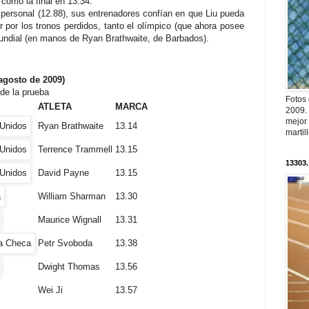
orrió la final en 13.34.
personal (12.88), sus entrenadores confían en que Liu pueda
ir por los tronos perdidos, tanto el olímpico (que ahora posee
undial (en manos de Ryan Brathwaite, de Barbados).
gosto de 2009)
de la prueba
Fotos
ATLETA
MARCA
2009.
mejor
Ryan Brathwaite
13.14
martil
Terrence Trammell
13.15
13303.
David Payne
13.15
William Sharman
13.30
Maurice Wignall
13.31
Petr Svoboda
13.38
Dwight Thomas
13.56
Wei Ji
13.57