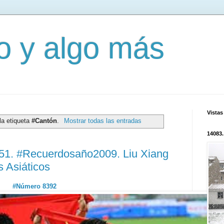
mo y algo más
Vistas
la etiqueta
#Cantón
.
Mostrar todas las entradas
14083.
251. #Recuerdosaño2009. Liu Xiang
 Asiáticos
#Número 8392