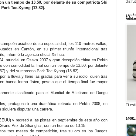
disfru
on un tiempo de 13.50, por delante de su compatriota Shi
 Park Tae-Kyong (13.82).
¿Qué 
Adidas
ó campeón asiático de su especialidad, los 110 metros vallas,
tados en Cantón, en su primer triunfo internacional tras
ño, informó la agencia oficial Xinhua.
04, mundial en Osaka 2007 y gran decepción china en Pekín
nó con comodidad la final con un tiempo de 13.50, por delante
67) y del surcoreano Park Tae-Kyong (13.82).
or la lluvia y llenó las gradas para ver a su ídolo, quien tras
 en buena forma física, pese a que el tiempo final fue mayor
icamente clasificado para el Mundial de Atletismo de Daegu
iles, protagonizó una dramática retirada en Pekín 2008, en
El est
 siquiera disputar una carrera.
14081.
EEUU) y regresó a las pistas en septiembre de este año con
Grand Prix de Shanghai, con un tiempo de 13.15.
stos tres meses de competición, tras su oro en los Juegos