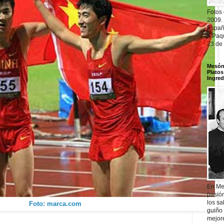
Fotos
2009.
Españ
a Paqu
23 de
Mesón 
Platos
Ingred
En Me
pasió
los sa
Foto: marca.com
guiño 
mejor