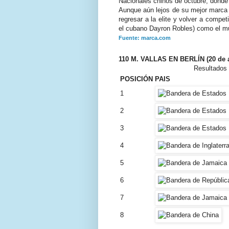
Nacionales chinos de octubre, donde c
Aunque aún lejos de su mejor marca 
regresar a la elite y volver a compet
el cubano Dayron Robles) como el m
Fuente: marca.com
110 M. VALLAS EN BERLÍN (20 de a
Resultados 
POSICIÓN
PAIS
1
2
3
4
5
6
7
8