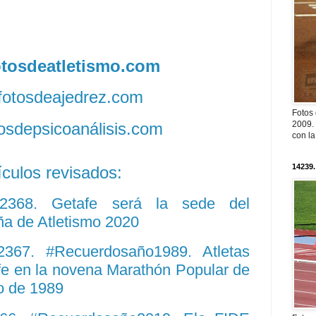
fotosdeatletismo.com
/fotosdeajedrez.com
Fotos
otosdepsicoanálisis.com
2009. 
con l
14239.
ículos revisados:
 12368. Getafe será la sede del
a de Atletismo 2020
12367. #Recuerdosaño1989. Atletas
afe en la novena Marathón Popular de
ro de 1989