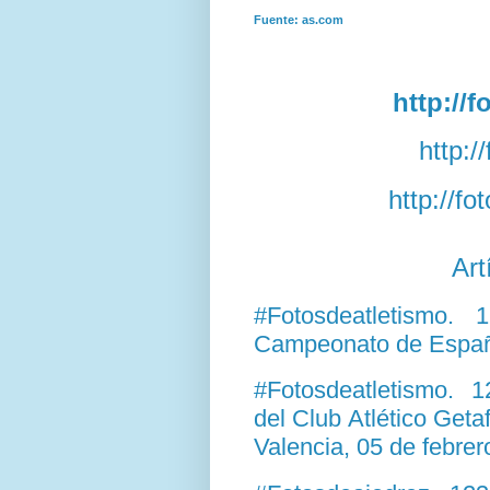
Fuente: as.com
http://
http:/
http://f
Art
#Fotosdeatletismo.
Campeonato de Españ
#Fotosdeatletismo. 
del Club Atlético Get
Valencia, 05 de febre