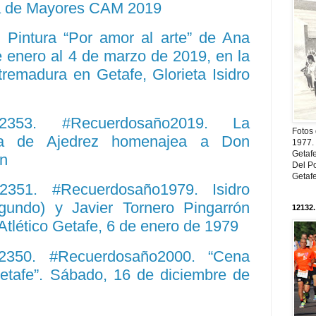
ia de Mayores CAM 2019
 Pintura “Por amor al arte” de Ana
e enero al 4 de marzo de 2019, en la
remadura en Getafe, Glorieta Isidro
12353. #Recuerdosaño2019. La
Fotos
eña de Ajedrez homenajea a Don
1977. 
Getaf
an
Del Po
Getaf
12351. #Recuerdosaño1979. Isidro
gundo) y Javier Tornero Pingarrón
12132.
Atlético Getafe, 6 de enero de 1979
 12350. #Recuerdosaño2000. “Cena
Getafe”. Sábado, 16 de diciembre de