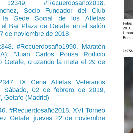
o. 12349. #Recuerdosaño2018.
nchez, Socio Fundador del Club
n la Sede Social de los Atletas
Fotos
 el Bar Plaza de Getafe, en el salón
2016.
 27 de noviembre de 2018
Urban
Enriqu
12348. #Recuerdosaño1990. Maratón
14072.
): “Juan Carlos Pousa Rodicio
ico Getafe, cruzando la meta el 29 de
12347. IX Cena Atletas Veteranos
2. Sábado, 02 de febrero de 2019,
, Getafe (Madrid)
46. #Recuerdosaño2018. XVI Torneo
ez Getafe, jueves 22 de noviembre