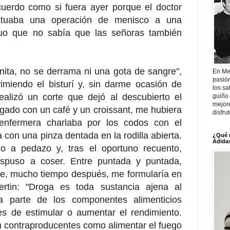
cuerdo como si fuera ayer porque el doctor
ectuaba una operación de menisco a una
nuo que no sabía que las señoras también
ita, no se derrama ni una gota de sangre",
En Me
pasió
imiendo el bisturí y, sin darme ocasión de
los sa
ealizó un corte que dejó al descubierto el
guiño 
mejor
ado con un café y un croissant, me hubiera
disfru
enfermera charlaba por los codos con el
 con una pinza dentada en la rodilla abierta.
¿Qué 
Adidas
o a pedazo y, tras el oportuno recuento,
ispuso a coser. Entre puntada y puntada,
ue, mucho tiempo después, me formularía en
rtin: "Droga es toda sustancia ajena al
 parte de los componentes alimenticios
s de estimular o aumentar el rendimiento.
n contraproducentes como alimentar el fuego