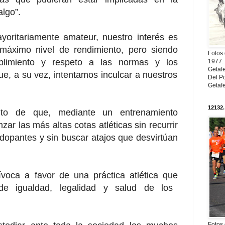
lgo”.
yoritariamente amateur, nuestro interés es
 máximo nivel de rendimiento, pero siendo
Fotos
plimiento y respeto a las normas y los
1977. 
Getaf
que, a su vez, intentamos inculcar a
nuestros
Del Po
Getaf
12132.
nto de que, mediante un entrenamiento
ar las más altas cotas atléticas sin
recurrir
dopantes y sin buscar atajos que
desvirtúan
voca a favor de una práctica atlética que
 de igualdad, legalidad y salud de los
Fotos