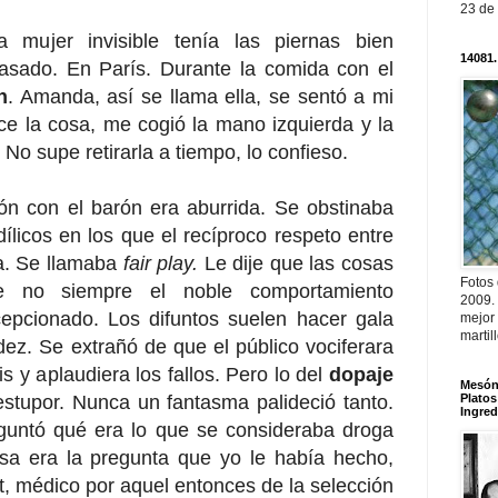
23 de
a mujer invisible tenía las piernas bien
14081.
asado. En París. Durante la comida con el
n
. Amanda, así se llama ella, se sentó a mi
ce la cosa, me cogió la mano izquierda y la
No supe retirarla a tiempo, lo confieso.
ión con el barón era aburrida. Se obstinaba
dílicos en los que el recíproco respeto entre
a. Se llamaba
fair play.
Le dije que las cosas
Fotos
 no siempre el noble comportamiento
2009.
epcionado. Los difuntos suelen hacer gala
mejor
martil
ez. Se extrañó de que el público vociferara
is y aplaudiera los fallos. Pero lo del
dopaje
Mesón 
Platos
stupor. Nunca un fantasma palideció tanto.
Ingred
guntó qué era lo que se consideraba droga
sa era la pregunta que yo le había hecho,
t, médico por aquel entonces de la selección