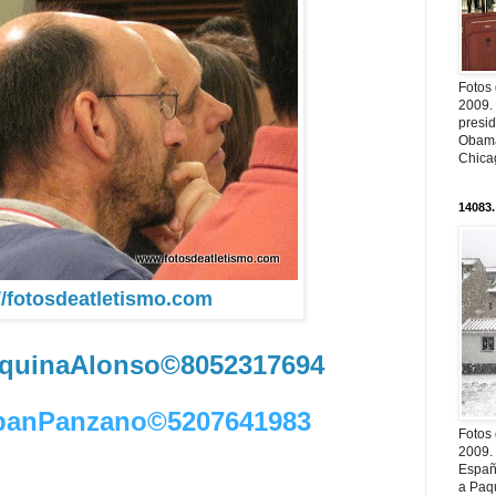
Fotos
2009.
presi
Obama
Chica
14083.
//fotosdeatletismo.com
quinaAlonso©8052317694
ebanPanzano©5207641983
Fotos
2009.
Españ
a Paqu