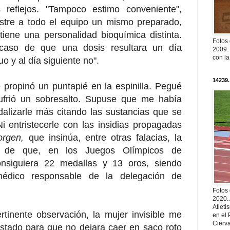
s reflejos. "Tampoco estimo conveniente",
nistre a todo el equipo un mismo preparado,
iene una personalidad bioquímica distinta.
Fotos
 caso de que una dosis resultara un día
2009. 
con l
uo y al día siguiente no".
14239.
ropinó un puntapié en la espinilla. Pegué
ufrió un sobresalto. Supuse que me había
alizarle más citando las sustancias que se
 Ni entristecerle con las insidias propagadas
rgen,
que insinúa, entre otras falacias, la
ia de que, en los Juegos Olímpicos de
nsiguiera 22 medallas y 13 oros, siendo
édico responsable de la delegación de
Fotos
2020.
Atleti
rtinente observación, la mujer invisible me
en el 
Cierva
stado para que no dejara caer en saco roto