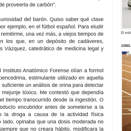
de proveerla de carbón".
curiosidad del barón. Quiso saber qué clase
r ejemplo, en el fútbol español. Para eludir
El est
í remitirme, una vez más, a viejos tiempos de
n los que, en un depósito de cadáveres,
13303.
es Vázquez, catedrático de medicina legal y
 Instituto Anatómico Forense olían a formol
bencedrina, estimulante utilizado en aquella
 suficiente un análisis de orina para detectar
o mejunje tóxico. Me contestó que dependía
del tiempo transcurrido desde la ingestión. O
oducto encubridor antes de someterse a la
 la droga a causa de la actividad física
tro lado, opinaba que una dosis moderada no
, siempre que no creara hábito, modificara la