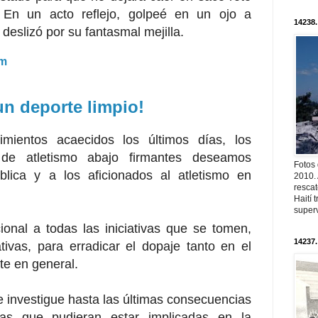
a. En un acto reflejo, golpeé en un ojo a
14238.
deslizó por su fantasmal mejilla.
om
un deporte limpio!
mientos acaecidos los últimos días, los
 de atletismo abajo firmantes deseamos
Fotos
blica y a los aficionados al atletismo en
2010. 
resca
Haití
superv
ional a todas las iniciativas que se tomen,
14237.
tivas, para erradicar el dopaje tanto en el
te en general.
 investigue hasta las últimas
consecuencias
as que pudieran estar
implicadas en la