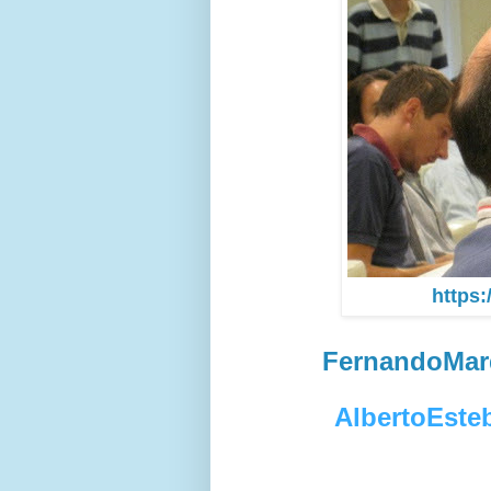
https:
FernandoMar
AlbertoEst