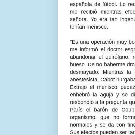
española de fútbol. Lo re
me recibió mientras ef
señora. Yo era tan inge
tenían menisco.
"Es una operación muy bon
me informó el doctor esgr
abandonar el quirófano, r
hueso. De no haberme drog
desmayado. Mientras la 
anestesista, Cabot hurgaba
Extrajo el menisco pedaz
enhebró la aguja y se d
respondió a la pregunta q
París el barón de Coube
organismo, que no forma
normales y se da con fine
Sus efectos pueden ser ta