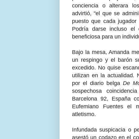
conciencia o alterara lo
advirtió, "el que se admi
puesto que cada jugador t
Podría darse incluso el
beneficiosa para un individ
Bajo la mesa, Amanda me p
un respingo y el barón s
excedido. No quise escand
utilizan en la actualidad.
por el diario belga
De Mo
sospechosa coincidenc
Barcelona 92, España co
Eufemiano Fuentes el m
atletismo.
Infundada suspicacia o pe
asestó un codazo en el co