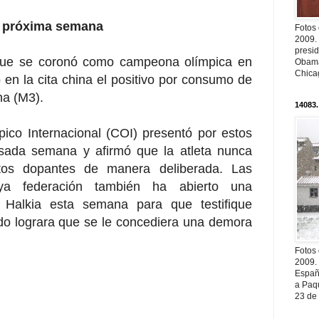
la próxima semana
Fotos
2009.
presi
que se coronó como campeona olímpica en
Obama
Chica
 en la cita china el positivo por consumo de
na (M3).
14083.
ico Internacional (COI) presentó por estos
sada semana y afirmó que la atleta nunca
tos dopantes de manera deliberada. Las
uya federación también ha abierto una
a Halkia esta semana para que testifique
o lograra que se le concediera una demora
Fotos
2009.
Españ
a Paqu
23 de