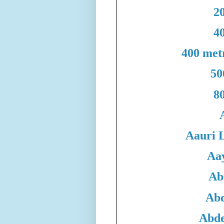
20
40
400 met
50
80
Aauri 
Aa
Ab
Abd
Abde