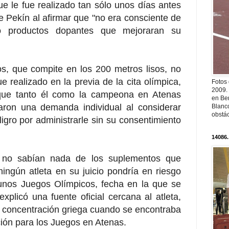
que le fue realizado tan sólo unos días antes
 Pekín al afirmar que "no era consciente de
o productos dopantes que mejoraran su
os, que compite en los 200 metros lisos, no
e realizado en la previa de la cita olímpica,
Fotos
2009.
 que tanto él como la campeona en Atenas
en Ber
aron una demanda individual al considerar
Blanc
obstá
ligro por administrarle sin su consentimiento
14086.
s no sabían nada de los suplementos que
ingún atleta en su juicio pondría en riesgo
unos Juegos Olímpicos, fecha en la que se
 explicó una fuente oficial cercana al atleta,
 concentración griega cuando se encontraba
ión para los Juegos en Atenas.