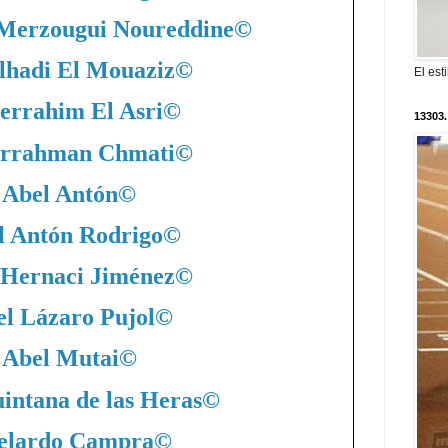
 Merzougui Noureddine
©
lhadi El Mouaziz
©
El est
errahim El Asri
©
13303.
rrahman Chmati
©
Abel Antón
©
l Antón Rodrigo
©
 Hernaci Jiménez
©
l Lázaro Pujol
©
Abel Mutai
©
intana de las Heras
©
elardo Campra
©