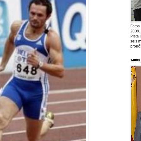
Fotos
2009.
Pista 
seis m
pronós
14088.