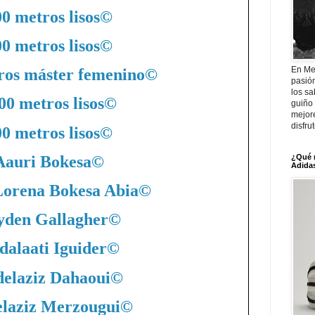
0 metros lisos
©
0 metros lisos
©
En Me
ros máster femenino
©
pasió
los sa
00 metros lisos
©
guiño 
mejor
disfru
0 metros lisos
©
Aauri Bokesa
©
¿Qué 
Adidas
Lorena Bokesa Abia
©
yden Gallagher
©
dalaati Iguider
©
elaziz Dahaoui
©
laziz Merzougui
©