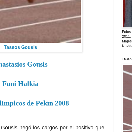
Fotos
2011.
Majest
Navid
Tassos Gousis
14087.
astasios Gousis
Fani Halkia
límpicos de Pekín 2008
 Gousis negó los cargos por el positivo que