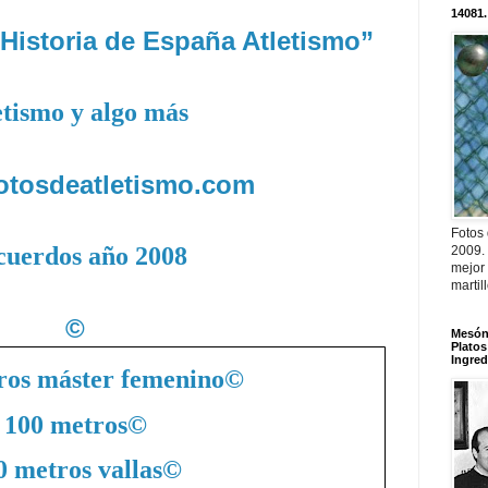
14081.
Historia de España Atletismo”
etismo y algo más
fotosdeatletismo.com
Fotos
cuerdos año 2008
2009.
mejor
martil
©
Mesón 
Platos
Ingred
ros máster femenino
©
100 metros
©
0 metros vallas
©