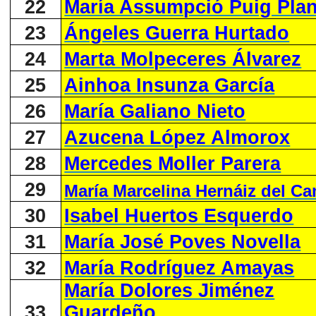
22
María Assumpció Puig Plan
23
Ángeles Guerra Hurtado
24
Marta Molpeceres Álvarez
25
Ainhoa Insunza García
26
María Galiano Nieto
27
Azucena López Almorox
28
Mercedes Moller Parera
29
María Marcelina Hernáiz del C
30
Isabel Huertos Esquerdo
31
María José Poves Novella
32
María Rodríguez Amayas
María Dolores Jiménez
33
Guardeño