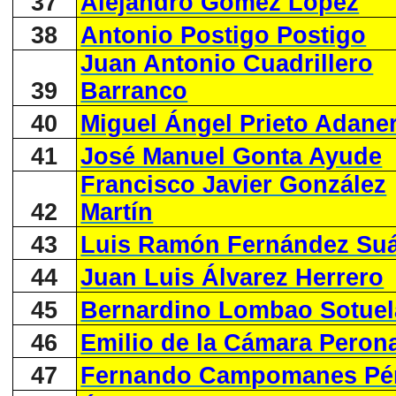
37
Alejandro Gómez López
38
Antonio Postigo Postigo
Juan Antonio Cuadrillero
39
Barranco
40
Miguel Ángel Prieto Adane
41
José Manuel Gonta Ayude
Francisco Javier González
42
Martín
43
Luis Ramón Fernández Su
44
Juan Luis Álvarez Herrero
45
Bernardino Lombao Sotuel
46
Emilio de la Cámara Peron
47
Fernando Campomanes Pé