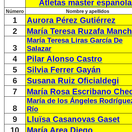
Atletas máster español
Número
Nombre y apellidos
1
Aurora Pérez Gutiérrez
2
María Teresa Ruzafa Manc
María Teresa Liras García De
3
Salazar
4
Pilar Alonso Castro
5
Silvia Ferrer Gayán
6
Susana Ruiz Oficialdegi
7
María Rosa Escribano Che
María de los Ángeles Rodrígue
8
Río
9
Lluïsa Casanovas Gaset
10
María Area Diego