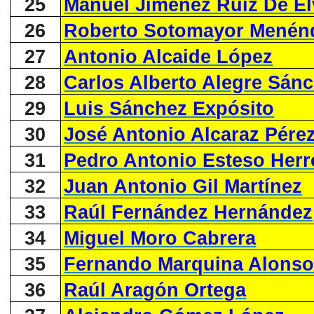
25
Manuel Jiménez Ruiz De El
26
Roberto Sotomayor Menén
27
Antonio Alcaide López
28
Carlos Alberto Alegre Sán
29
Luis Sánchez Expósito
30
José Antonio Alcaraz Pére
31
Pedro Antonio Esteso Herr
32
Juan Antonio Gil Martínez
33
Raúl Fernández Hernández
34
Miguel Moro Cabrera
35
Fernando Marquina Alons
36
Raúl Aragón Ortega