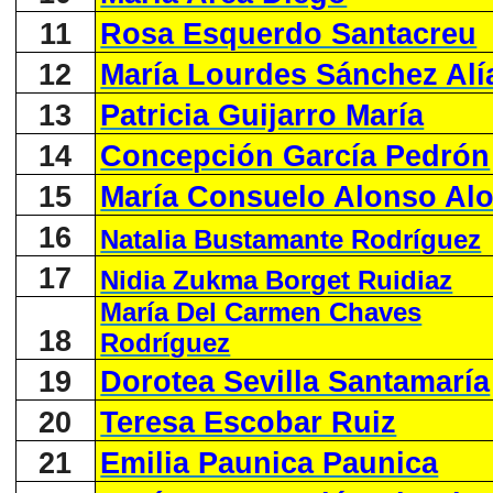
11
Rosa Esquerdo Santacreu
12
María Lourdes Sánchez Alí
13
Patricia Guijarro María
14
Concepción García Pedrón
15
María Consuelo Alonso Al
16
Natalia Bustamante Rodríguez
17
Nidia Zukma Borget Ruidiaz
María Del Carmen Chaves
18
Rodríguez
19
Dorotea Sevilla Santamaría
20
Teresa Escobar Ruiz
21
Emilia Paunica Paunica