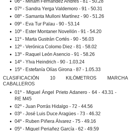
06º - Miriam Fernández Andrés - 81 - 50.28
07º - Sandra Yerga Valdemoro - 91 - 50.31
08º - Samanta Mulloni Martínez - 90 - 51.26
09º - Eva Tur Palau - 90 - 53.14
10º - Ester Montaner Novellón - 91 - 54.20
11º - Marta Gustrán Cortés - 90 - 56.03
12º - Verónica Colomo Diez - 81 - 58.02
13º - Raquel León Asencio - 91 - 58.26
14º - Ylva Heindrich - 90 - 1.03.24
15º - Estefanía Olías Girona - 87 - 1.05.33
CLASIFICACIÓN 10 KILÓMETROS MARCHA
CABALLEROS
01º - Miguel Ángel Prieto Adanero - 64 - 43.31 -
RE M45
02º - Juan Porrás Hidalgo - 72 - 44.56
03º - José Luis Duce Aragües - 73 - 46.32
04º - Ruben Piñera Álvarez - 75 - 49.16
05º - Miguel Periañez García - 62 - 49.59