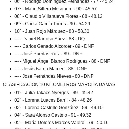
06º - Rodrigo Domínguez Fernández - 77 - 45.24
07º - Mario Sillero Mesonero - 90 - 45.57
08º - Claudio Villanueva Flores - 88 - 48.12
09º - Gorka García Torres - 90 - 54.29
10º - Juan Rojo Márquez - 88 - 58.30
--- - Daniel Barroso Sáez - 88 - DQ
--- - Carlos Ganado Alcorcer - 89 - DNF
--- - José Puertas Ruiz - 89 - DNF
--- - Miguel Ángel Blanco Rodríguez - 88 - DNF
--- - Jesús Barrio Marcén - 88 - DNF
--- - José Fernández Nieves - 80 - DNF
CLASIFICACIÓN 10 KILÓMETROS MARCHA DAMAS
01º - Julia Takacs Nyerges - 89 - 45.42
02º - Lorena Luaces Barril - 84 - 48.26
03º - Lorena Castrillo González - 89 - 49.10
04º - Sara Alonso Castelo - 91 - 49.32
05º - María Dolores Marcos Valero - 79 - 50.16