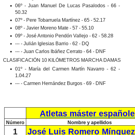
06º - Juan Manuel De Lucas Pasalodos - 66 -
50.32
07º - Pere Tobarruela Martínez - 65 - 52.17
08º - Javier Moreno Mate - 57 - 55.10
09º - José Antonio Pendón Vallejo - 62 - 58.28
--- - Julián Iglesias Barrio - 62 - DQ
--- - Juan Carlos Ibáñez Cerrato - 64 - DNF
CLASIFICACIÓN 10 KILÓMETROS MARCHA DAMAS
01º - María del Carmen Martín Navarro - 62 -
1.04.27
--- - Carmen Hernández Burgos - 69 - DNF
Atletas máster español
Número
Nombre y apellidos
1
José Luis Romero Míngue