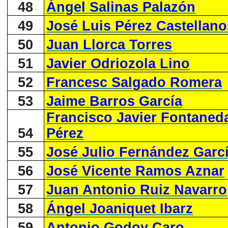
48
Ángel Salinas Palazón
49
José Luis Pérez Castellano
50
Juan Llorca Torres
51
Javier Odriozola Lino
52
Francesc Salgado Romera
53
Jaime Barros García
Francisco Javier Fontaned
54
Pérez
55
José Julio Fernández Garc
56
José Vicente Ramos Aznar
57
Juan Antonio Ruiz Navarro
58
Ángel Joaniquet Ibarz
59
Antonio Godoy Caro