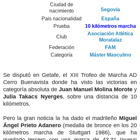
Ciudad de
Segovia
nacimiento
Pais nacionalidad
España
Prueba
10 kilómetros marcha
Asociación Atlética
Club
Moratalaz
Federación
FAM
Categoría
Máster Masculino
Se disputó en Getafe, el XIII Trofeo de Marcha AD
Cerro Buenavista donde ha visto las victorias en
categoría absoluta de
Juan Manuel Molina Morote
y
Julia Takacs Nyerges
, sobre una distancia de 10
kilómetros.
Pero la gran noticia la ha dado el madrileño
Miguel
Ángel Prieto Adanero
(medalla de bronce en los 20
kilómetros marcha de Stuttgart 1986), que ha
quedado tercero con una marca de 43.31 (nuevo