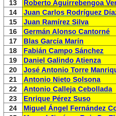
13
Roberto Aguirrebengoa Ve
14
Juan Carlos Rodríguez Día
15
Juan Ramírez Silva
16
Germán Alonso Cantorné
17
Blas García Marín
18
Fabián Campo Sánchez
19
Daniel Galindo Atienza
20
José Antonio Torre Manriq
21
Antonio Nieto Solsona
22
Antonio Calleja Cebollada
23
Enrique Pérez Suso
24
Miguel Ángel Fernández C