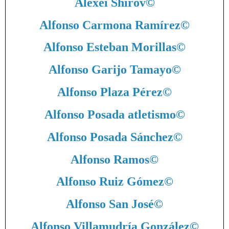
Alexéi Shírov
©
Alfonso Carmona Ramírez
©
Alfonso Esteban Morillas
©
Alfonso Garijo Tamayo
©
Alfonso Plaza Pérez
©
Alfonso Posada atletismo
©
Alfonso Posada Sánchez
©
Alfonso Ramos
©
Alfonso Ruiz Gómez
©
Alfonso San José
©
Alfonso Villamudría González
©