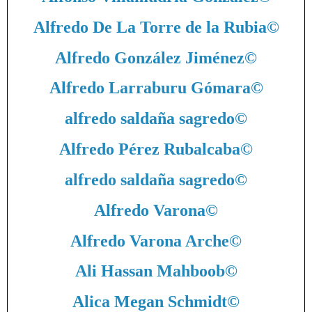
Alfredo De La Torre de la Rubia
©
Alfredo González Jiménez
©
Alfredo Larraburu Gómara
©
alfredo saldaña sagredo
©
Alfredo Pérez Rubalcaba
©
alfredo saldaña sagredo
©
Alfredo Varona
©
Alfredo Varona Arche
©
Ali Hassan Mahboob
©
Alica Megan Schmidt
©