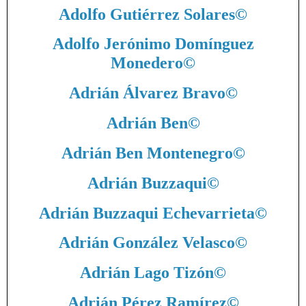
Adolfo Gutiérrez Solares
©
Adolfo Jerónimo Domínguez
Monedero
©
Adrián Álvarez Bravo
©
Adrián Ben
©
Adrián Ben Montenegro
©
Adrián Buzzaqui
©
Adrián Buzzaqui Echevarrieta
©
Adrián González Velasco
©
Adrián Lago Tizón
©
Adrián Pérez Ramírez
©