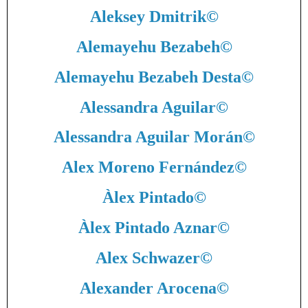
Aleksey Dmitrik
©
Alemayehu Bezabeh
©
Alemayehu Bezabeh Desta
©
Alessandra Aguilar
©
Alessandra Aguilar Morán
©
Alex Moreno Fernández
©
Àlex Pintado
©
Àlex Pintado Aznar
©
Alex Schwazer
©
Alexander Arocena
©