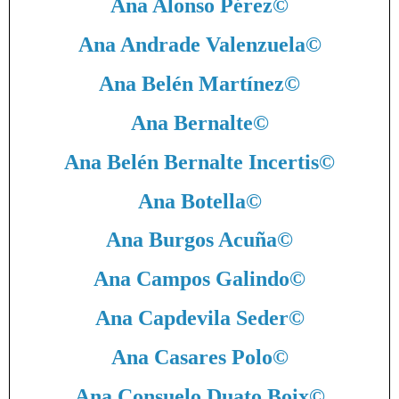
Ana Alonso Pérez
©
Ana Andrade Valenzuela
©
Ana Belén Martínez
©
Ana Bernalte
©
Ana Belén Bernalte Incertis
©
Ana Botella
©
Ana Burgos Acuña
©
Ana Campos Galindo
©
Ana Capdevila Seder
©
Ana Casares Polo
©
Ana Consuelo Duato Boix
©