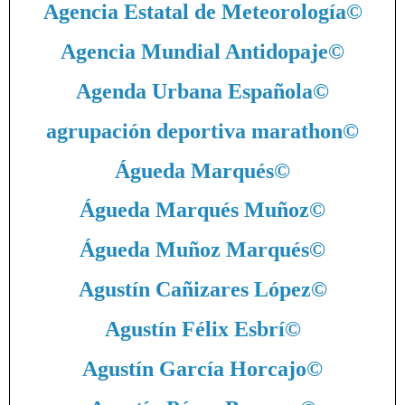
Agencia Estatal de Meteorología
©
Agencia Mundial Antidopaje
©
Agenda Urbana Española
©
agrupación deportiva marathon
©
Águeda Marqués
©
Águeda Marqués Muñoz
©
Águeda Muñoz Marqués
©
Agustín Cañizares López
©
Agustín Félix Esbrí
©
Agustín García Horcajo
©