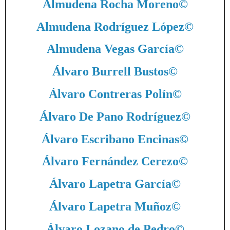
Almudena Rocha Moreno
©
Almudena Rodríguez López
©
Almudena Vegas García
©
Álvaro Burrell Bustos
©
Álvaro Contreras Polín
©
Álvaro De Pano Rodríguez
©
Álvaro Escribano Encinas
©
Álvaro Fernández Cerezo
©
Álvaro Lapetra García
©
Álvaro Lapetra Muñoz
©
Álvaro Lozano de Pedro
©