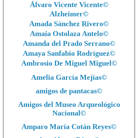
Álvaro Vicente Vicente
©
Alzheimer
©
Amada Sánchez Rivero
©
Amaia Ostolaza Antelo
©
Amanda del Prado Serrano
©
Amaya Sanfabio Rodríguez
©
Ambrosio De Miguel Miguel
©
Amelia García Mejías
©
amigos de pantacas
©
Amigos del Museo Arqueológico
Nacional
©
Amparo María Cotán Reyes
©