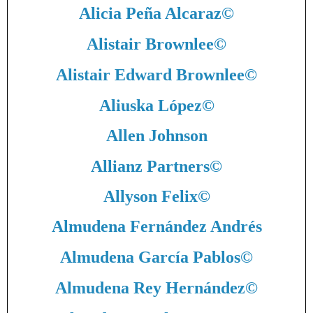
Alicia Peña Alcaraz
©
Alistair Brownlee
©
Alistair Edward Brownlee
©
Aliuska López
©
Allen Johnson
Allianz Partners
©
Allyson Felix
©
Almudena Fernández Andrés
Almudena García Pablos
©
Almudena Rey Hernández
©