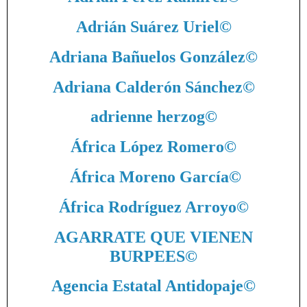
Adrián Suárez Uriel
©
Adriana Bañuelos González
©
Adriana Calderón Sánchez
©
adrienne herzog
©
África López Romero
©
África Moreno García
©
África Rodríguez Arroyo
©
AGARRATE QUE VIENEN
BURPEES
©
Agencia Estatal Antidopaje
©