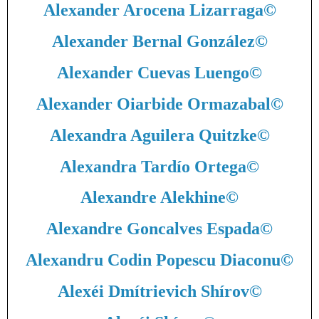
Alexander Arocena Lizarraga
©
Alexander Bernal González
©
Alexander Cuevas Luengo
©
Alexander Oiarbide Ormazabal
©
Alexandra Aguilera Quitzke
©
Alexandra Tardío Ortega
©
Alexandre Alekhine
©
Alexandre Goncalves Espada
©
Alexandru Codin Popescu Diaconu
©
Alexéi Dmítrievich Shírov
©