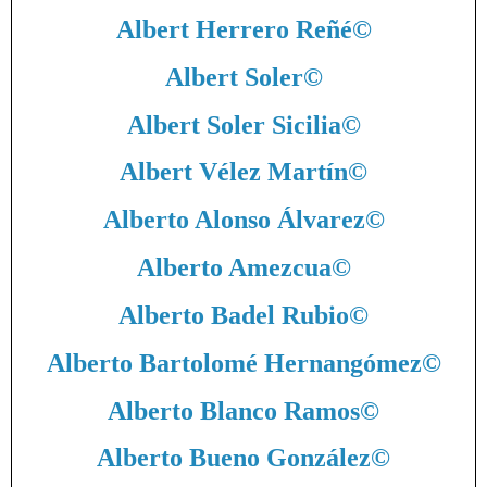
Albert Herrero Reñé
©
Albert Soler
©
Albert Soler Sicilia
©
Albert Vélez Martín
©
Alberto Alonso Álvarez
©
Alberto Amezcua
©
Alberto Badel Rubio
©
Alberto Bartolomé Hernangómez
©
Alberto Blanco Ramos
©
Alberto Bueno González
©