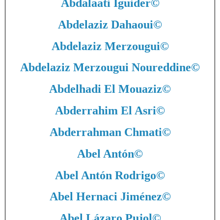
Abdalaati Iguider
©
Abdelaziz Dahaoui
©
Abdelaziz Merzougui
©
Abdelaziz Merzougui Noureddine
©
Abdelhadi El Mouaziz
©
Abderrahim El Asri
©
Abderrahman Chmati
©
Abel Antón
©
Abel Antón Rodrigo
©
Abel Hernaci Jiménez
©
Abel Lázaro Pujol
©