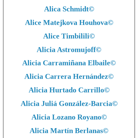
Alica Schmidt
©
Alice Matejkova Houhova
©
Alice Timbilili
©
Alicia Astromujoff
©
Alicia Carramiñana Elbaile
©
Alicia Carrera Hernández
©
Alicia Hurtado Carrillo
©
Alicia Juliá González-Barcia
©
Alicia Lozano Royano
©
Alicia Martín Berlanas
©