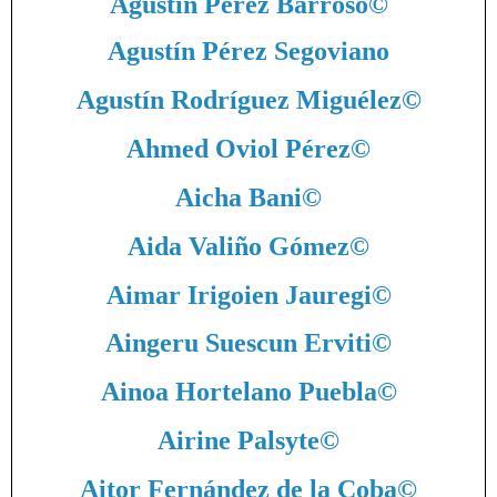
Agustín Pérez Barroso
©
Agustín Pérez Segoviano
Agustín Rodríguez Miguélez
©
Ahmed Oviol Pérez
©
Aicha Bani
©
Aida Valiño Gómez
©
Aimar Irigoien Jauregi
©
Aingeru Suescun Erviti
©
Ainoa Hortelano Puebla
©
Airine Palsyte
©
Aitor Fernández de la Coba
©