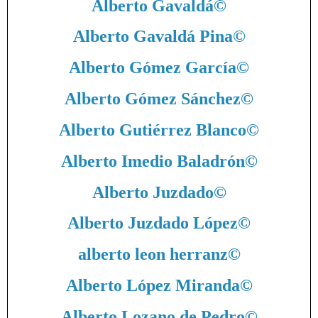
Alberto Gavaldá
©
Alberto Gavaldá Pina
©
Alberto Gómez García
©
Alberto Gómez Sánchez
©
Alberto Gutiérrez Blanco
©
Alberto Imedio Baladrón
©
Alberto Juzdado
©
Alberto Juzdado López
©
alberto leon herranz
©
Alberto López Miranda
©
Alberto Lozano de Pedro
©