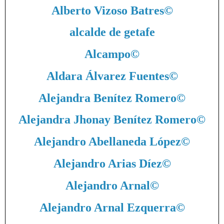
Alberto Vizoso Batres
©
alcalde de getafe
Alcampo
©
Aldara Álvarez Fuentes
©
Alejandra Benítez Romero
©
Alejandra Jhonay Benítez Romero
©
Alejandro Abellaneda López
©
Alejandro Arias Díez
©
Alejandro Arnal
©
Alejandro Arnal Ezquerra
©