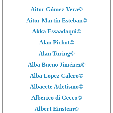
Aitor Gómez Vera
©
Aitor Martín Esteban
©
Akka Essaadaqui
©
Alan Pichot
©
Alan Turing
©
Alba Bueno Jiménez
©
Alba López Calero
©
Albacete Atletismo
©
Alberico di Cecco
©
Albert Einstein
©