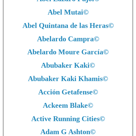
Abel Mutai
©
Abel Quintana de las Heras
©
Abelardo Campra
©
Abelardo Moure García
©
Abubaker Kaki
©
Abubaker Kaki Khamis
©
Acción Getafense
©
Ackeem Blake
©
Active Running Cities
©
Adam G Ashton
©