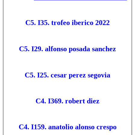
C5. I35. trofeo iberico 2022
C5. I29. alfonso posada sanchez
C5. I25. cesar perez segovia
C4. I369. robert diez
C4. I159. anatolio alonso crespo