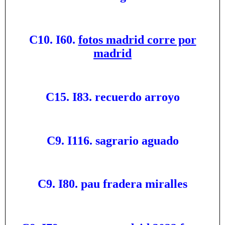
C10. I60.
fotos madrid corre por
madrid
C15. I83. recuerdo arroyo
C9. I116. sagrario aguado
C9. I80. pau fradera miralles