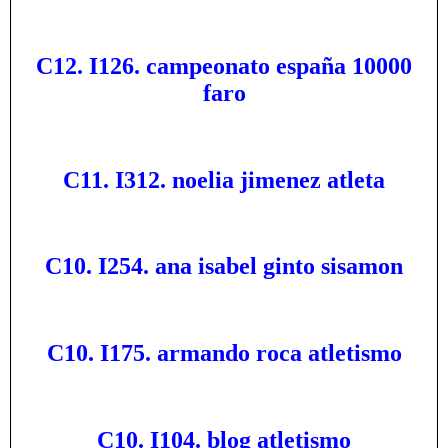
C12. I126. campeonato españa 10000
faro
C11. I312. noelia jimenez atleta
C10. I254. ana isabel ginto sisamon
C10. I175. armando roca atletismo
C10. I104. blog atletismo