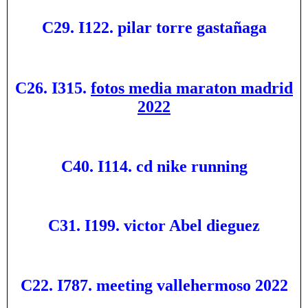
C29. I122. pilar torre gastañaga
C26. I315.
fotos media maraton madrid
2022
C40. I114. cd nike running
C31. I199. victor Abel dieguez
C22. I787. meeting vallehermoso 2022