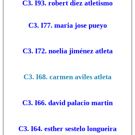
C3. I93. robert diez atletismo
C3. I77. maria jose pueyo
C3. I72. noelia jiménez atleta
C3. I68. carmen aviles atleta
C3. I66. david palacio martin
C3. I64. esther sestelo longueira