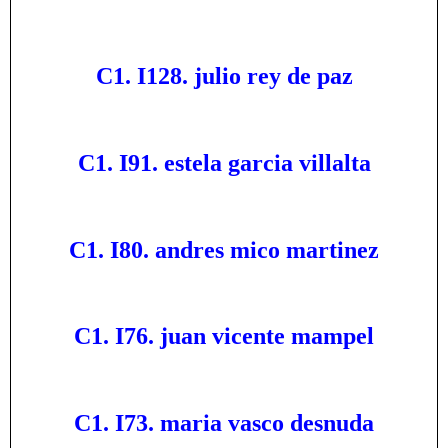
C1. I128. julio rey de paz
C1. I91. estela garcia villalta
C1. I80. andres mico martinez
C1. I76. juan vicente mampel
C1. I73. maria vasco desnuda