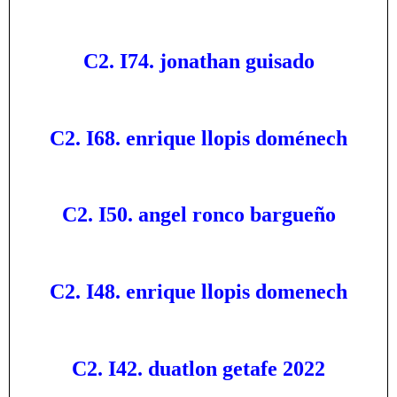
C2. I74. jonathan guisado
C2. I68. enrique llopis doménech
C2. I50. angel ronco bargueño
C2. I48. enrique llopis domenech
C2. I42. duatlon getafe 2022