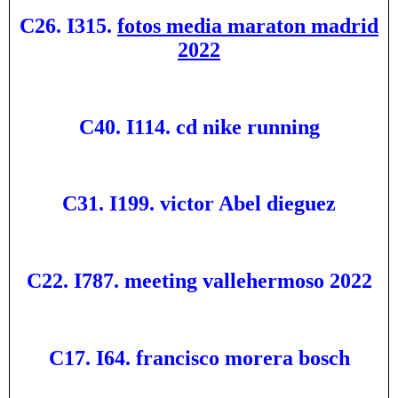
C26. I315.
fotos media maraton madrid
2022
C40. I114. cd nike running
C31. I199. victor Abel dieguez
C22. I787. meeting vallehermoso 2022
C17. I64. francisco morera bosch