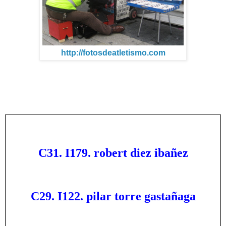
http://fotosdeatletismo.com
C31. I179. robert diez ibañez
C29. I122. pilar torre gastañaga