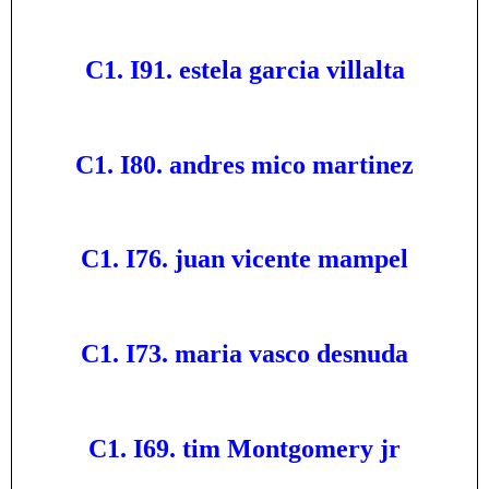
C1. I91. estela garcia villalta
C1. I80. andres mico martinez
C1. I76. juan vicente mampel
C1. I73. maria vasco desnuda
C1. I69. tim Montgomery jr