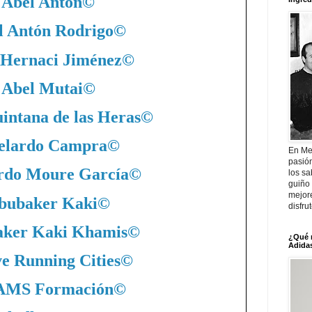
Abel Antón
©
l Antón Rodrigo
©
 Hernaci Jiménez
©
Abel Mutai
©
intana de las Heras
©
elardo Campra
©
En Me
pasió
rdo Moure García
©
los sa
guiño 
mejor
bubaker Kaki
©
disfru
ker Kaki Khamis
©
¿Qué 
Adidas
ve Running Cities
©
MS Formación
©