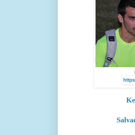
https
Ke
Salva