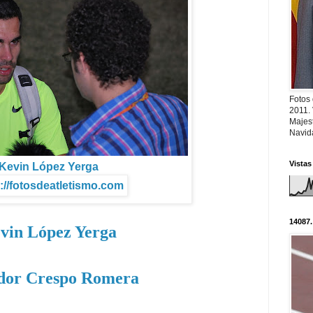
Fotos
2011.
Majest
Navid
Vistas
Kevin López Yerga
://fotosdeatletismo.com
14087.
vin López Yerga
dor Crespo Romera