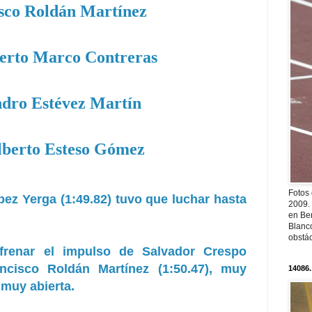
sco Roldán Martínez
berto Marco Contreras
ndro Estévez Martín
lberto Esteso Gómez
Fotos
ez Yerga (1:49.82) tuvo que luchar hasta
2009.
en Ber
Blanc
obstá
 frenar el impulso de Salvador Crespo
ncisco Roldán Martínez (1:50.47), muy
14086.
muy abierta.