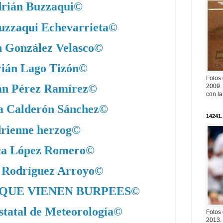
rián Buzzaqui
©
uzzaqui Echevarrieta
©
 González Velasco
©
ián Lago Tizón
©
Fotos
án Pérez Ramírez
©
2009. 
con l
a Calderón Sánchez
©
14241.
rienne herzog
©
ca López Romero
©
 Rodríguez Arroyo
©
QUE VIENEN BURPEES
©
statal de Meteorología
©
Fotos
2013. 