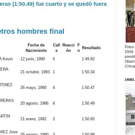
ras (1:50.49) fue cuarto y se quedó fuera
tros hombres final
Fecha de
Call
Reacci
F
Fotos
Resultado
Nacimiento
e
ón
n
2009.
presi
 Kevin
12 junio, 1990
5
1:49.82
Obama
Chica
ERA
21 octubre, 1983
1
1:50.34
14083.
TINEZ
26 mayo, 1990
4
1:50.47
TRERAS
20 agosto, 1986
6
1:50.49
RTIN
21 enero, 1992
2
1:50.65
EZ Jose
25 agosto, 1990
3
1:50.98