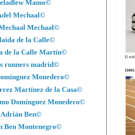
eladlew Mamo
©
Adel Mechaal
©
 Mechaal Mechaal
©
aida de la Calle
©
a de la Calle Martín
©
El est
s runners madrid
©
13303.
Domínguez Monedero
©
rrez Martínez de la Casa
©
nimo Domínguez Monedero
©
Adrián Ben
©
n Ben Montenegro
©