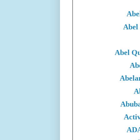
Abe
Abel
Abel Qu
Ab
Abela
A
Abuba
Acti
ADA