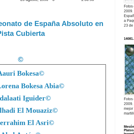
Fotos
2009.
Españ
a Paqu
onato de España Absoluto en
23 de
ista Cubierta
14081.
©
Aauri Bokesa
©
Lorena Bokesa Abia
©
dalaati Iguider
©
Fotos
2009.
lhadi El Mouaziz
©
mejor
martil
errahim El Asri
©
Mesón 
Platos
Ingred