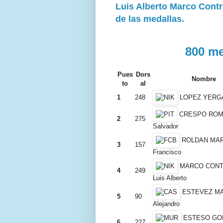
Luis Alberto Marco Contre
de las medallas.
800 me
Pues
Dors
Nombre
to
al
1
248
LOPEZ YERGA
CRESPO ROM
2
275
Salvador
ROLDAN MAR
3
157
Francisco
MARCO CON
4
249
Luis Alberto
ESTEVEZ MA
5
90
Alejandro
ESTESO GOM
6
227