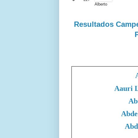
Alberto
Resultados Campe
P
Aauri 
Ab
Abde
Abd