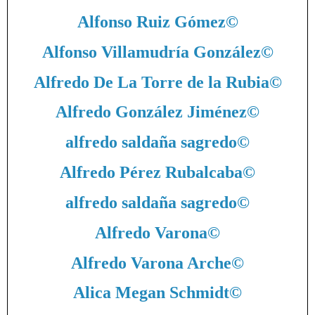
Alfonso Ruiz Gómez
©
Alfonso Villamudría González
©
Alfredo De La Torre de la Rubia
©
Alfredo González Jiménez
©
alfredo saldaña sagredo
©
Alfredo Pérez Rubalcaba
©
alfredo saldaña sagredo
©
Alfredo Varona
©
Alfredo Varona Arche
©
Alica Megan Schmidt
©