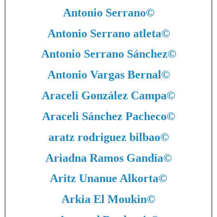
Antonio Serrano
©
Antonio Serrano atleta
©
Antonio Serrano Sánchez
©
Antonio Vargas Bernal
©
Araceli González Campa
©
Araceli Sánchez Pacheco
©
aratz rodriguez bilbao
©
Ariadna Ramos Gandía
©
Aritz Unanue Alkorta
©
Arkia El Moukin
©