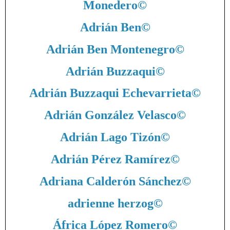
Monedero
©
Adrián Ben
©
Adrián Ben Montenegro
©
Adrián Buzzaqui
©
Adrián Buzzaqui Echevarrieta
©
Adrián González Velasco
©
Adrián Lago Tizón
©
Adrián Pérez Ramírez
©
Adriana Calderón Sánchez
©
adrienne herzog
©
África López Romero
©