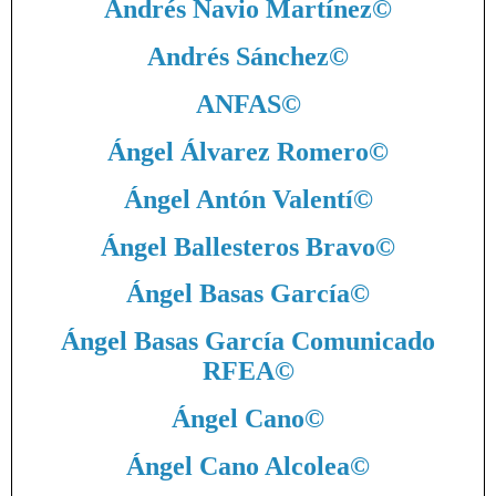
Andrés Navio Martínez
©
Andrés Sánchez
©
ANFAS
©
Ángel Álvarez Romero
©
Ángel Antón Valentí
©
Ángel Ballesteros Bravo
©
Ángel Basas García
©
Ángel Basas García Comunicado
RFEA
©
Ángel Cano
©
Ángel Cano Alcolea
©