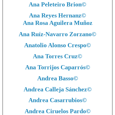
Ana Peleteiro Brion
©
Ana Reyes Hernanz
©
Ana Rosa Aguilera Muñoz
Ana Ruíz-Navarro Zorzano
©
Anatolio Alonso Crespo
©
Ana Torres Cruz
©
Ana Torrijos Caparrós
©
Andrea Basso
©
Andrea Calleja Sánchez
©
Andrea Casarrubios
©
Andrea Ciruelos Pardo
©