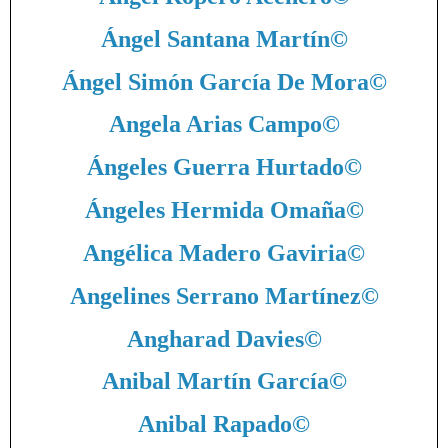
Ángel Santana Martín
©
Ángel Simón García De Mora
©
Angela Arias Campo
©
Ángeles Guerra Hurtado
©
Ángeles Hermida Omaña
©
Angélica Madero Gaviria
©
Angelines Serrano Martínez
©
Angharad Davies
©
Anibal Martín García
©
Anibal Rapado
©