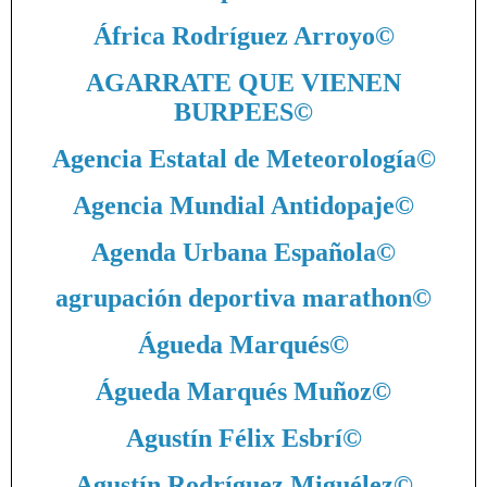
África Rodríguez Arroyo
©
AGARRATE QUE VIENEN
BURPEES
©
Agencia Estatal de Meteorología
©
Agencia Mundial Antidopaje
©
Agenda Urbana Española
©
agrupación deportiva marathon
©
Águeda Marqués
©
Águeda Marqués Muñoz
©
Agustín Félix Esbrí
©
Agustín Rodríguez Miguélez
©