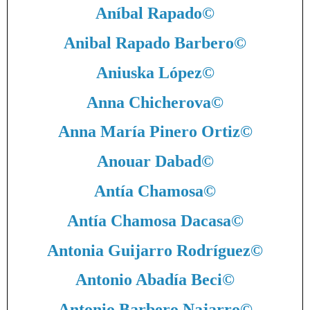
Aníbal Rapado
©
Anibal Rapado Barbero
©
Aniuska López
©
Anna Chicherova
©
Anna María Pinero Ortiz
©
Anouar Dabad
©
Antía Chamosa
©
Antía Chamosa Dacasa
©
Antonia Guijarro Rodríguez
©
Antonio Abadía Beci
©
Antonio Barbero Najarro
©