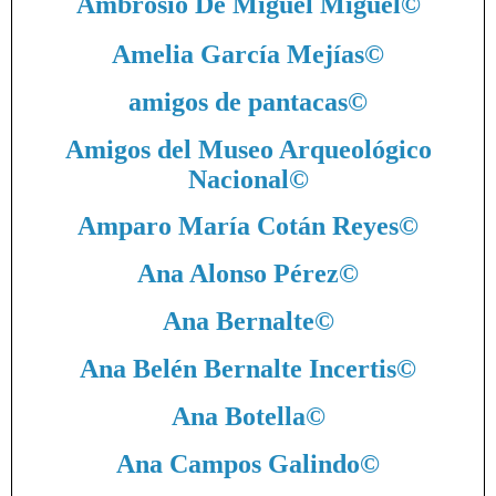
Ambrosio De Miguel Miguel
©
Amelia García Mejías
©
amigos de pantacas
©
Amigos del Museo Arqueológico
Nacional
©
Amparo María Cotán Reyes
©
Ana Alonso Pérez
©
Ana Bernalte
©
Ana Belén Bernalte Incertis
©
Ana Botella
©
Ana Campos Galindo
©