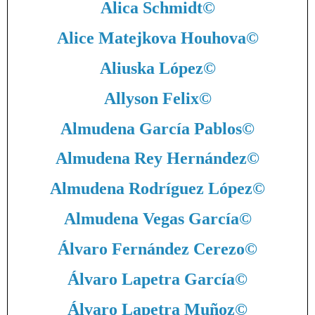
Alica Schmidt
©
Alice Matejkova Houhova
©
Aliuska López
©
Allyson Felix
©
Almudena García Pablos
©
Almudena Rey Hernández
©
Almudena Rodríguez López
©
Almudena Vegas García
©
Álvaro Fernández Cerezo
©
Álvaro Lapetra García
©
Álvaro Lapetra Muñoz
©