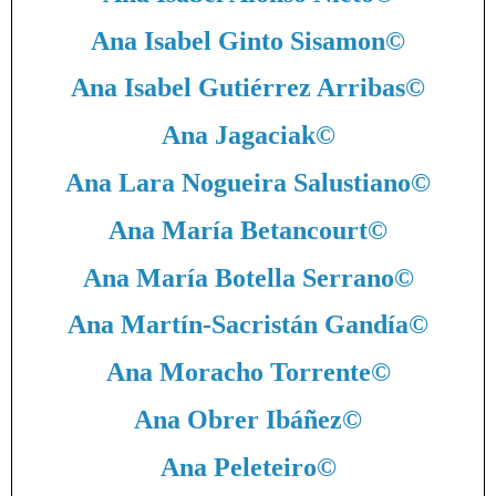
Ana Isabel Ginto Sisamon
©
Ana Isabel Gutiérrez Arribas
©
Ana Jagaciak
©
Ana Lara Nogueira Salustiano
©
Ana María Betancourt
©
Ana María Botella Serrano
©
Ana Martín-Sacristán Gandía
©
Ana Moracho Torrente
©
Ana Obrer Ibáñez
©
Ana Peleteiro
©