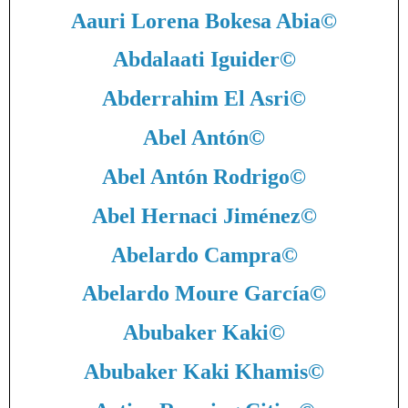
Aauri Lorena Bokesa Abia
©
Abdalaati Iguider
©
Abderrahim El Asri
©
Abel Antón
©
Abel Antón Rodrigo
©
Abel Hernaci Jiménez
©
Abelardo Campra
©
Abelardo Moure García
©
Abubaker Kaki
©
Abubaker Kaki Khamis
©