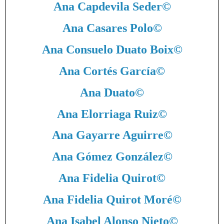
Ana Capdevila Seder
©
Ana Casares Polo
©
Ana Consuelo Duato Boix
©
Ana Cortés García
©
Ana Duato
©
Ana Elorriaga Ruiz
©
Ana Gayarre Aguirre
©
Ana Gómez González
©
Ana Fidelia Quirot
©
Ana Fidelia Quirot Moré
©
Ana Isabel Alonso Nieto
©