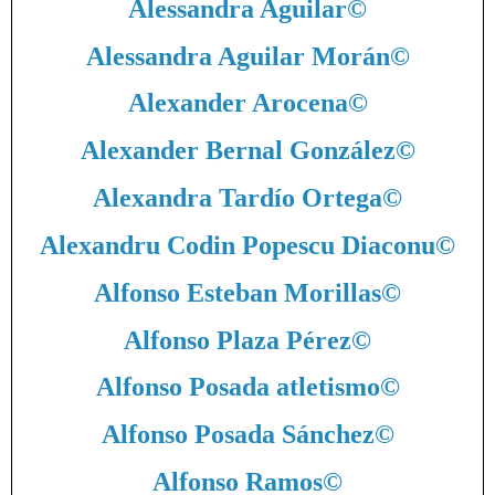
Alessandra Aguilar
©
Alessandra Aguilar Morán
©
Alexander Arocena
©
Alexander Bernal González
©
Alexandra Tardío Ortega
©
Alexandru Codin Popescu Diaconu
©
Alfonso Esteban Morillas
©
Alfonso Plaza Pérez
©
Alfonso Posada atletismo
©
Alfonso Posada Sánchez
©
Alfonso Ramos
©