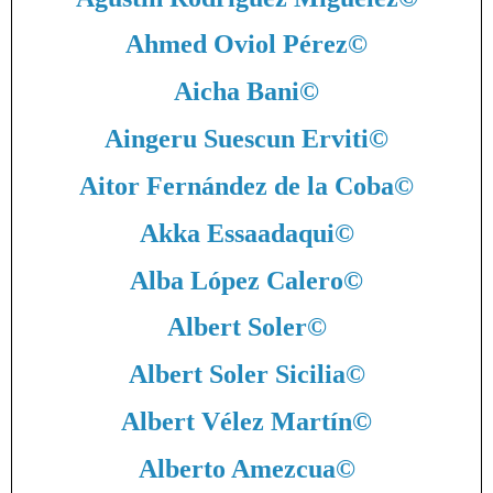
Ahmed Oviol Pérez
©
Aicha Bani
©
Aingeru Suescun Erviti
©
Aitor Fernández de la Coba
©
Akka Essaadaqui
©
Alba López Calero
©
Albert Soler
©
Albert Soler Sicilia
©
Albert Vélez Martín
©
Alberto Amezcua
©