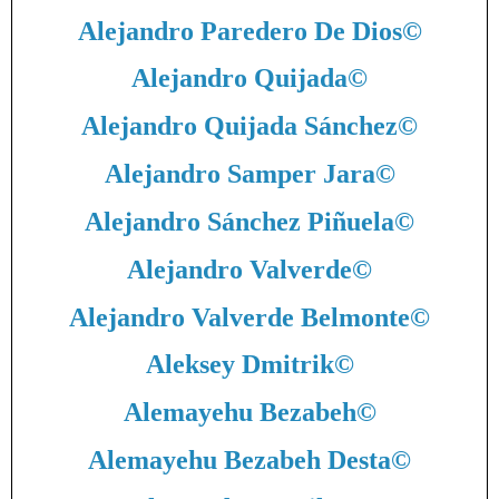
Alejandro Paredero De Dios
©
Alejandro Quijada
©
Alejandro Quijada Sánchez
©
Alejandro Samper Jara
©
Alejandro Sánchez Piñuela
©
Alejandro Valverde
©
Alejandro Valverde Belmonte
©
Aleksey Dmitrik
©
Alemayehu Bezabeh
©
Alemayehu Bezabeh Desta
©