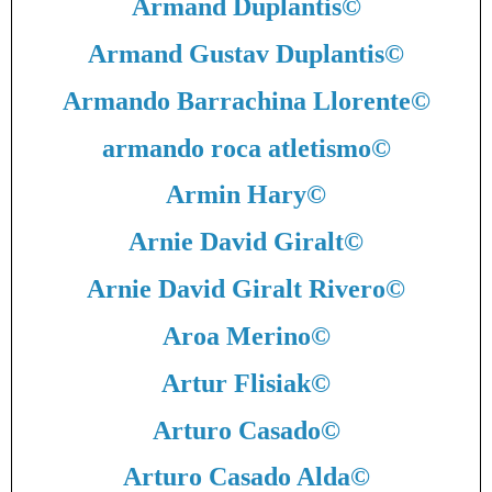
Armand Duplantis
©
Armand Gustav Duplantis
©
Armando Barrachina Llorente
©
armando roca atletismo
©
Armin Hary
©
Arnie David Giralt
©
Arnie David Giralt Rivero
©
Aroa Merino
©
Artur Flisiak
©
Arturo Casado
©
Arturo Casado Alda
©