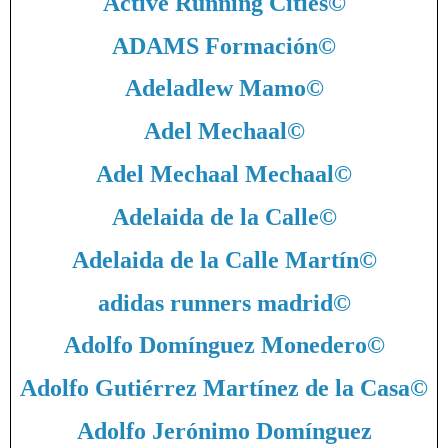
Active Running Cities
©
ADAMS Formación
©
Adeladlew Mamo
©
Adel Mechaal
©
Adel Mechaal Mechaal
©
Adelaida de la Calle
©
Adelaida de la Calle Martín
©
adidas runners madrid
©
Adolfo Domínguez Monedero
©
Adolfo Gutiérrez Martínez de la Casa
©
Adolfo Jerónimo Domínguez