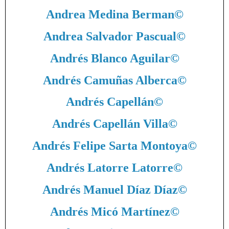
Andrea Medina Berman
©
Andrea Salvador Pascual
©
Andrés Blanco Aguilar
©
Andrés Camuñas Alberca
©
Andrés Capellán
©
Andrés Capellán Villa
©
Andrés Felipe Sarta Montoya
©
Andrés Latorre Latorre
©
Andrés Manuel Díaz Díaz
©
Andrés Micó Martínez
©