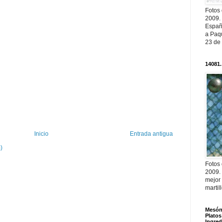
Fotos
2009.
Españ
a Paqu
23 de
14081.
Inicio
Entrada antigua
)
Fotos
2009.
mejor
martil
Mesón 
Platos
Ingred