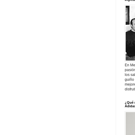
En Me
pasió
los sa
guiño 
mejor
disfru
¿Qué 
Adidas