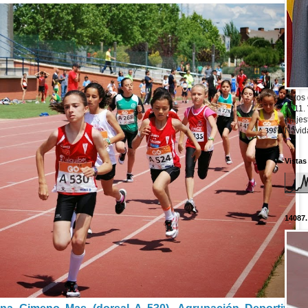
Fotos
2011.
Majest
Navid
Vistas
14087.