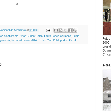
a
acional de Atletismo)
at
0:00:00
os de Atletismo
,
Itziar Guillén Galán
,
Laura López Carmona
,
Lucía
Fotos
aguaceda
,
Recuerdos año 2014
,
Trofeo Club Polideportivo Getafe
2009.
presi
Obama
Chica
o
14083.