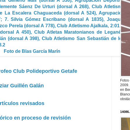
rina Gimeno Mas (dorsal A 530), Agrupación Deportiva
lemente Sáenz De Urturi (dorsal A 268), Club Atletismo
a De La Escalera Chaguaceda (dorsal A 524), Agrupación
7; 7. Silvia Gómez Escribano (dorsal A 1835), Joaquín
zco Perela (dorsal A 778), Club Atletismo Ajalkala, 2:01.5;
dorsal A 450), Club Atletas Maratonianos de Leganés,
Galán (dorsal A 398), Club Atletismo San Sebastián de los
8.2
Foto de Blas García Marín
rofeo Club Polideportivo Getafe
Fotos
tziar Guillén Galán
2009.
en Ber
Blanc
obstá
rtículos revisados
14086.
órico en proceso de revisión