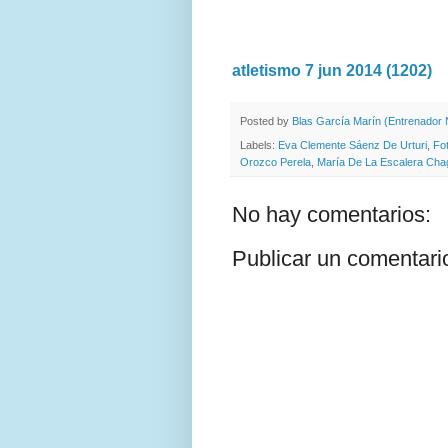
atletismo 7 jun 2014 (1202)
Posted by
Blas García Marín (Entrenador N
Labels:
Eva Clemente Sáenz De Urturi
,
Fot
Orozco Perela
,
María De La Escalera Ch
No hay comentarios:
Publicar un comentari