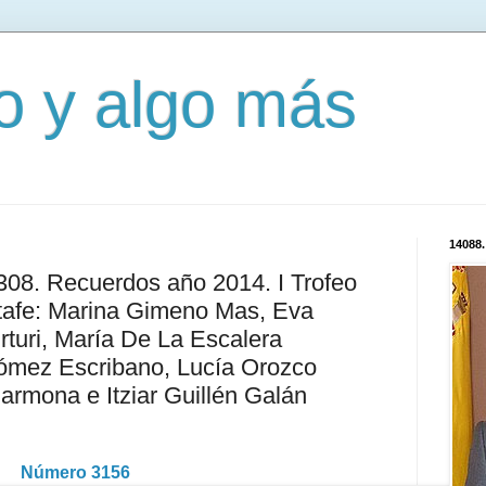
mo y algo más
14088.
1308. Recuerdos año 2014. I Trofeo
etafe: Marina Gimeno Mas, Eva
turi, María De La Escalera
ómez Escribano, Lucía Orozco
armona e Itziar Guillén Galán
Número 3156