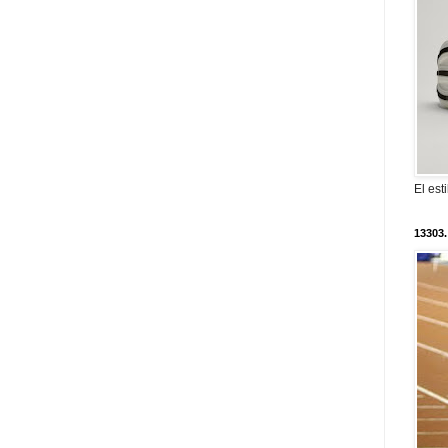
El est
13303.