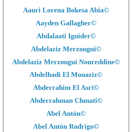
Aauri Lorena Bokesa Abia
©
Aayden Gallagher
©
Abdalaati Iguider
©
Abdelaziz Merzougui
©
Abdelaziz Merzougui Noureddine
©
Abdelhadi El Mouaziz
©
Abderrahim El Asri
©
Abderrahman Chmati
©
Abel Antón
©
Abel Antón Rodrigo
©