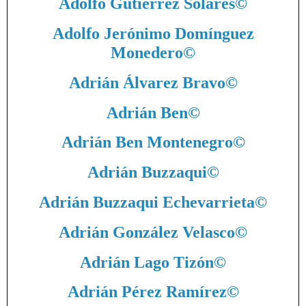
Adolfo Gutiérrez Solares
©
Adolfo Jerónimo Domínguez
Monedero
©
Adrián Álvarez Bravo
©
Adrián Ben
©
Adrián Ben Montenegro
©
Adrián Buzzaqui
©
Adrián Buzzaqui Echevarrieta
©
Adrián González Velasco
©
Adrián Lago Tizón
©
Adrián Pérez Ramírez
©