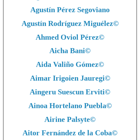
Agustín Pérez Segoviano
Agustín Rodríguez Miguélez
©
Ahmed Oviol Pérez
©
Aicha Bani
©
Aida Valiño Gómez
©
Aimar Irigoien Jauregi
©
Aingeru Suescun Erviti
©
Ainoa Hortelano Puebla
©
Airine Palsyte
©
Aitor Fernández de la Coba
©