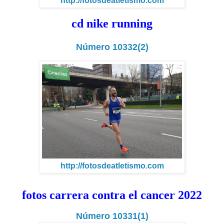
http://fotosdeatletismo.com
cd nike running
Número 10332(2)
http://fotosdeatletismo.com
fotos carrera contra el cancer 2022
Número 10331(1)