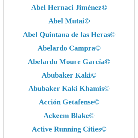
Abel Hernaci Jiménez
©
Abel Mutai
©
Abel Quintana de las Heras
©
Abelardo Campra
©
Abelardo Moure García
©
Abubaker Kaki
©
Abubaker Kaki Khamis
©
Acción Getafense
©
Ackeem Blake
©
Active Running Cities
©