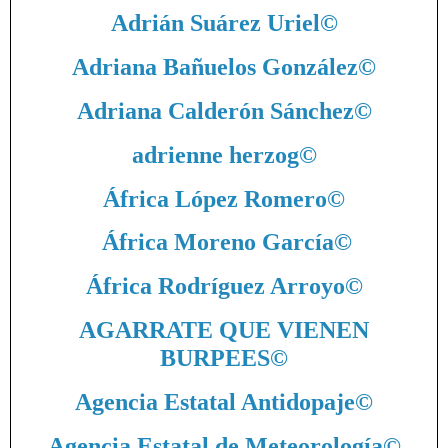
Adrián Suárez Uriel
©
Adriana Bañuelos González
©
Adriana Calderón Sánchez
©
adrienne herzog
©
África López Romero
©
África Moreno García
©
África Rodríguez Arroyo
©
AGARRATE QUE VIENEN
BURPEES
©
Agencia Estatal Antidopaje
©
Agencia Estatal de Meteorología
©