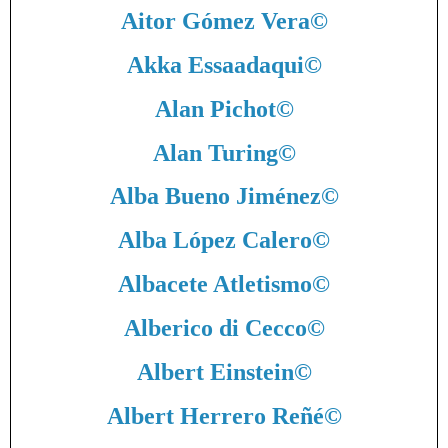
Aitor Gómez Vera
©
Akka Essaadaqui
©
Alan Pichot
©
Alan Turing
©
Alba Bueno Jiménez
©
Alba López Calero
©
Albacete Atletismo
©
Alberico di Cecco
©
Albert Einstein
©
Albert Herrero Reñé
©