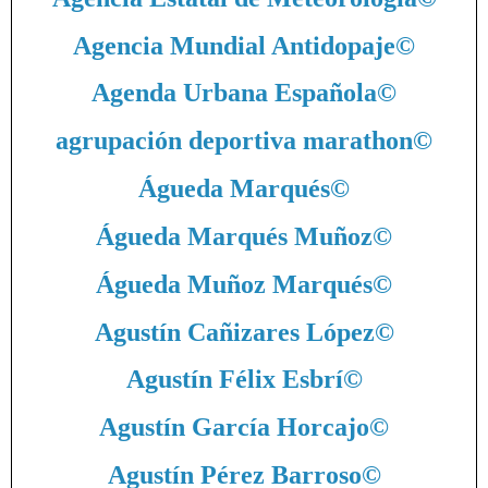
Agencia Mundial Antidopaje
©
Agenda Urbana Española
©
agrupación deportiva marathon
©
Águeda Marqués
©
Águeda Marqués Muñoz
©
Águeda Muñoz Marqués
©
Agustín Cañizares López
©
Agustín Félix Esbrí
©
Agustín García Horcajo
©
Agustín Pérez Barroso
©