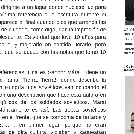
 dirigirse a un lugar donde hubiese luz para
ínima referencia a la escritura durante el
 aparece al final cuando dice que arranca las
ta de cuidado, como digo, dan la impresión de
En Me
pasió
olescente. Es verdad que tuvo 10 años para
los sa
guiño 
sarlo, y mejorarlo en sentido literario, pero
mejor
o, que se quedó con las notas que tomó 10
disfru
¿Qué 
Adidas
referencias. Una es Sándor Márai. Tiene un
e llama ¡Tierra, Tierra!, donde describe la
 en Hungría. Los soviéticos van ocupando el
con una descripción que hace esta autora en
gólicos de los soldados soviéticos. Márai
tóricamente es así. Las tropas soviéticas
e en el frente, que se componía de tártaros y
zaban, en primer lugar, porque no eran
nas de otra cultura, violaban y saqueaban