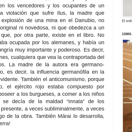
en los vencedores y los ocupantes de un
 la violación que sufre Ilus, la madre que
 explosión de una mina en el Danubio, no
El est
riginal ni novedosa, ni que obedezca a un
13303.
que, por otra parte, existe en el libro. No
aba ocupada por los alemanes, y había un
ngría muy importante y poderoso. Es decir,
nes, cualquiera que vea la contraportada del
los. La madre de la autora era germano-
, es decir, la influencia germanófila en la
 evidente. También el anticomunismo, porque
, el ejército rojo estaba compuesto por
poseer a los burgueses, a comer a los niños
 se decía de la maldad “innata” de los
 presente, a veces subliminalmente, a veces
go de la obra. También Márai lo desarrolla,
erra!