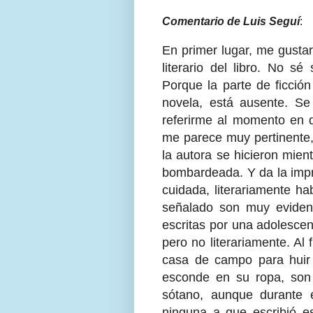
Comentario de Luis Seguí
:
En primer lugar, me gustar
literario del libro. No sé
Porque la parte de ficción
novela, está ausente. Se
referirme al momento en q
me parece muy pertinente
la autora se hicieron mien
bombardeada. Y da la impre
cuidada, literariamente h
señalado son muy evident
escritas por una adolescente
pero no literariamente. Al 
casa de campo para huir 
esconde en su ropa, son
sótano, aunque durante e
ninguna a que escribió es