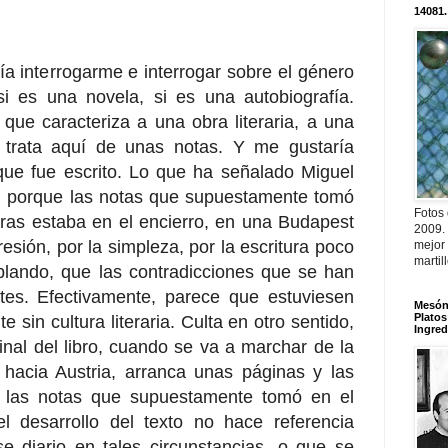
14081.
ía interrogarme e interrogar sobre el género
 si es una novela, si es una autobiografía.
 que caracteriza a una obra literaria, a una
 trata aquí de unas notas. Y me gustaría
ue fue escrito. Lo que ha señalado Miguel
, porque las notas que supuestamente tomó
Fotos
tras estaba en el encierro, en una Budapest
2009.
sión, por la simpleza, por la escritura poco
mejor
martil
ablando, que las contradicciones que se han
es. Efectivamente, parece que estuviesen
Mesón 
Platos
 sin cultura literaria. Culta en otro sentido,
Ingred
final del libro, cuando se va a marchar de la
hacia Austria, arranca unas páginas y las
 las notas que supuestamente tomó en el
l desarrollo del texto no hace referencia
e diario en tales circunstancias, o que se