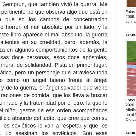
e Semprún, que también vivió la guerra. Me
 pertinente porque observa algo que está en
Fotos
2009. 
ce que en los campos de concentración
con l
e horror, el mal absoluto por un lado, y la
este libro aparece el mal absoluto, la guerra
14239.
atientes en su crueldad, pero, además, la
tiza en algunos comportamientos de la gente
Esas doce personas, esos doce apóstoles,
rnura, de solidaridad, Pista en primer lugar,
ico, pero un personaje que atraviesa toda
bro como un ángel bueno frente al ángel
y de la guerra, el ángel salvador que viene
 raciones de comida, que los lleva a buscar
Fotos
n lado y la fraternidad por el otro, la que le
2020.
 el niño, gestos de ese orden acompañados
Atleti
en el 
ificio absurdo del judío, que cree que con su
Cierva
, los soviéticos lo van a respetar y que los
. Lo asesinan los soviéticos. Son esas
14238.