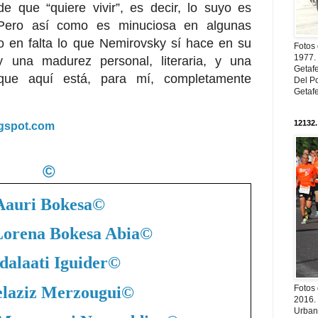
e que “quiere vivir”, es decir, lo suyo es
 Pero así como es minuciosa en algunas
 en falta lo que Nemirovsky sí hace en su
Fotos
1977. 
y una madurez personal, literaria, y una
Getaf
 que aquí está, para mí, completamente
Del Po
Getaf
12132.
logspot.com
©
Aauri Bokesa
©
Lorena Bokesa Abia
©
dalaati Iguider
©
laziz Merzougui
©
Fotos
2016.
Urban