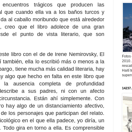
s encuentros trágicos que producen las
ual que cuando ella va a los baños turcos y
 da al caballo moribundo que está alrededor
, creo que el libro adolece de una gran
sde el punto de vista literario, que son
ste libro con el de de Irene Nemirovsky, El
Fotos
 también, ella lo escribió más o menos a la
2010. 
resca
argo, tiene mucha más calidad literaria, hay
Haití
superv
y algo que hecho en falta en este libro que
la ausencia completa de profundidad
14237.
 describe a sus padres, ni con un afecto
circunstancia. Están ahí simplemente. Con
ero hay algo de un distanciamiento afectivo,
 de los personajes que participan del relato.
cológico en el que ella padece, yo diría, un
 Todo gira en torno a ella. Es comprensible