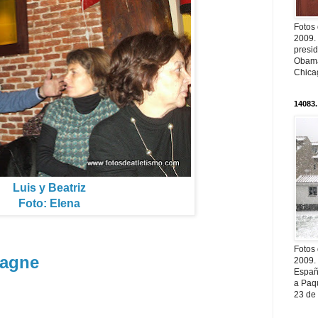
Fotos
2009.
presi
Obama
Chica
14083.
Luis y Beatriz
Foto: Elena
Fotos
tagne
2009.
Españ
a Paqu
23 de