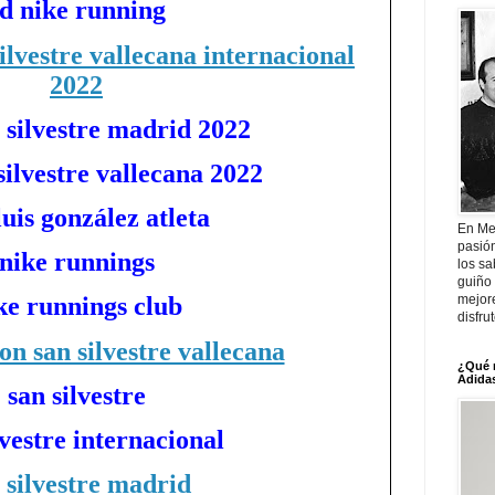
d nike running
silvestre vallecana internacional
2022
n silvestre madrid 2022
silvestre vallecana 2022
luis gonzález atleta
En Me
pasió
nike runnings
los sa
guiño 
mejor
ke runnings club
disfru
on san silvestre vallecana
¿Qué 
Adidas
san silvestre
lvestre internacional
 silvestre madrid