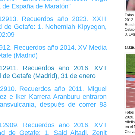
de España de Maratón”
Fotos
 12913. Recuerdos año 2023. XXIII
2012.
Resul
 de Getafe: 1. Nehemiah Kipyegon,
Ostapc
02:09
3. Evg
12912. Recuerdos año 2014. XV Media
14239.
tafe (Madrid)
 12911. Recuerdos año 2016. XVII
de Getafe (Madrid), 31 de enero
12910. Recuerdos año 2011. Miguel
z e Iker Karrera Aranburu entraron
ansvulcania, después de correr 83
Fotos
2020.
Atleti
 12909. Recuerdos año 2016. XVII
en el 
 de Getafe: 1. Said Aitadi, Zenit
Cierva