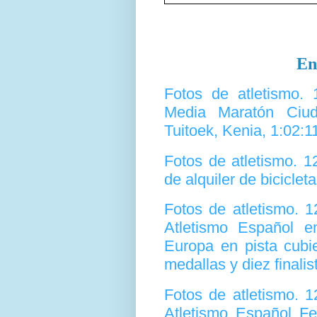
En
Fotos de atletismo.
Media Maratón Ciud
Tuitoek, Kenia, 1:02:1
Fotos de atletismo. 
de alquiler de biciclet
Fotos de atletismo. 
Atletismo Español e
Europa en pista cubi
medallas y diez finalis
Fotos de atletismo. 
Atletismo Español Fe