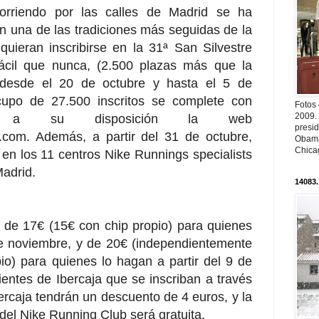
corriendo por las calles de Madrid se ha
en una de las tradiciones más seguidas de la
quieran inscribirse en la 31ª San Silvestre
ácil que nunca, (2.500 plazas más que la
e desde el 20 de octubre y hasta el 5 de
cupo de 27.500 inscritos se complete con
Fotos
2009.
enen a su disposición la web
presi
.com. Además, a partir del 31 de octubre,
Obama
Chica
 en los 11 centros Nike Runnings specialists
adrid.
14083.
s de 17€ (15€ con chip propio) para quienes
de noviembre, y de 20€ (independientemente
io) para quienes lo hagan a partir del 9 de
entes de Ibercaja que se inscriban a través
bercaja tendrán un descuento de 4 euros, y la
del Nike Running Club será gratuita.