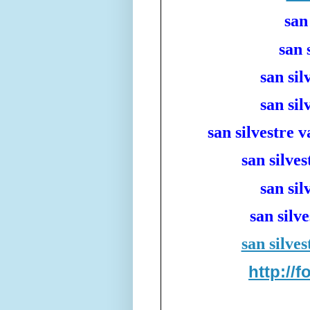
san
san 
san sil
san sil
san silvestre v
san silves
san sil
san silv
san silves
http://