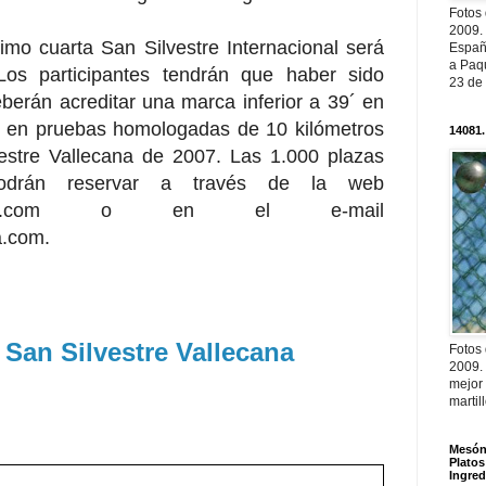
Fotos
2009.
imo cuarta San Silvestre Internacional será
Españ
a Paqu
os participantes tendrán que haber sido
23 de
berán acreditar una marca inferior a 39´ en
 en pruebas homologadas de 10 kilómetros
14081.
estre Vallecana de 2007. Las 1.000 plazas
podrán reservar a través de la web
vallecana.com o en el e-mail
a.com.
 San Silvestre Vallecana
Fotos
2009.
mejor
martil
Mesón 
Platos
Ingred