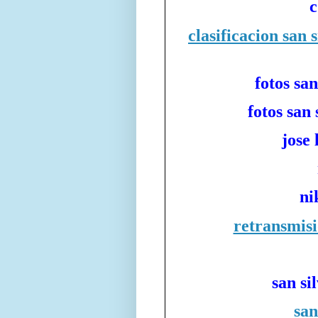
c
clasificacion san 
fotos sa
fotos san 
jose 
ni
retransmisi
san si
san