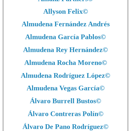
Allyson Felix
©
Almudena Fernández Andrés
Almudena García Pablos
©
Almudena Rey Hernández
©
Almudena Rocha Moreno
©
Almudena Rodríguez López
©
Almudena Vegas García
©
Álvaro Burrell Bustos
©
Álvaro Contreras Polín
©
Álvaro De Pano Rodríguez
©