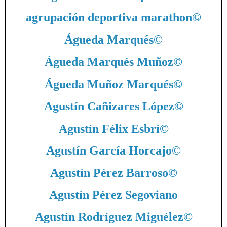
agrupación deportiva marathon
©
Águeda Marqués
©
Águeda Marqués Muñoz
©
Águeda Muñoz Marqués
©
Agustín Cañizares López
©
Agustín Félix Esbrí
©
Agustín García Horcajo
©
Agustín Pérez Barroso
©
Agustín Pérez Segoviano
Agustín Rodríguez Miguélez
©