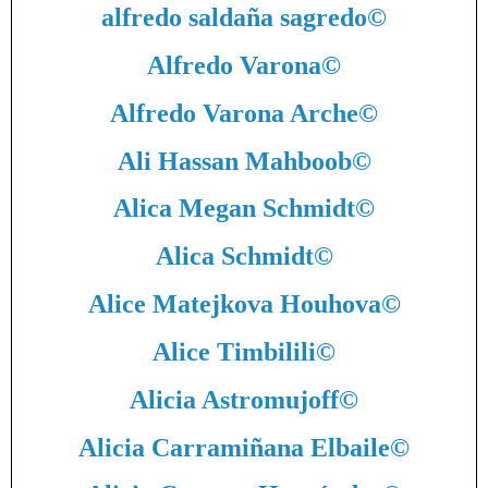
alfredo saldaña sagredo
©
Alfredo Varona
©
Alfredo Varona Arche
©
Ali Hassan Mahboob
©
Alica Megan Schmidt
©
Alica Schmidt
©
Alice Matejkova Houhova
©
Alice Timbilili
©
Alicia Astromujoff
©
Alicia Carramiñana Elbaile
©