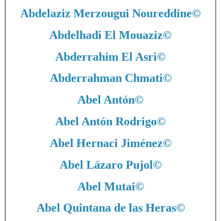
Abdelaziz Merzougui Noureddine
©
Abdelhadi El Mouaziz
©
Abderrahim El Asri
©
Abderrahman Chmati
©
Abel Antón
©
Abel Antón Rodrigo
©
Abel Hernaci Jiménez
©
Abel Lázaro Pujol
©
Abel Mutai
©
Abel Quintana de las Heras
©