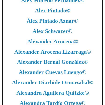
Alex Moreno Fernández
©
Àlex Pintado
©
Àlex Pintado Aznar
©
Alex Schwazer
©
Alexander Arocena
©
Alexander Arocena Lizarraga
©
Alexander Bernal González
©
Alexander Cuevas Luengo
©
Alexander Oiarbide Ormazabal
©
Alexandra Aguilera Quitzke
©
Alexandra Tardío Ortega
©