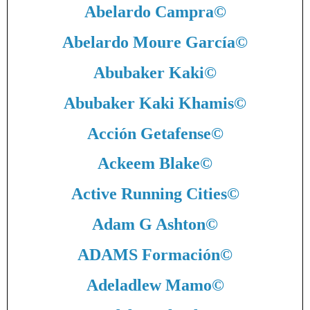
Abelardo Campra
©
Abelardo Moure García
©
Abubaker Kaki
©
Abubaker Kaki Khamis
©
Acción Getafense
©
Ackeem Blake
©
Active Running Cities
©
Adam G Ashton
©
ADAMS Formación
©
Adeladlew Mamo
©