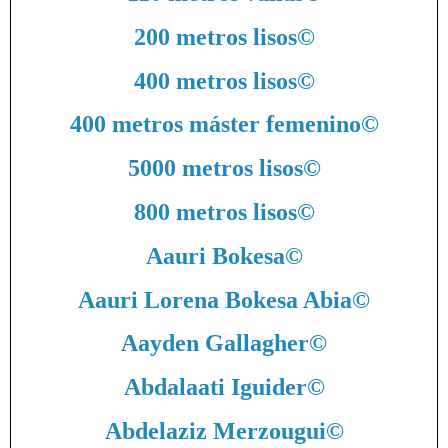
200 metros lisos
©
400 metros lisos
©
400 metros máster femenino
©
5000 metros lisos
©
800 metros lisos
©
Aauri Bokesa
©
Aauri Lorena Bokesa Abia
©
Aayden Gallagher
©
Abdalaati Iguider
©
Abdelaziz Merzougui
©