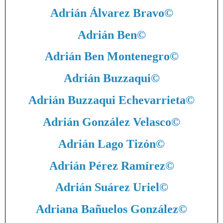
Adrián Álvarez Bravo
©
Adrián Ben
©
Adrián Ben Montenegro
©
Adrián Buzzaqui
©
Adrián Buzzaqui Echevarrieta
©
Adrián González Velasco
©
Adrián Lago Tizón
©
Adrián Pérez Ramírez
©
Adrián Suárez Uriel
©
Adriana Bañuelos González
©