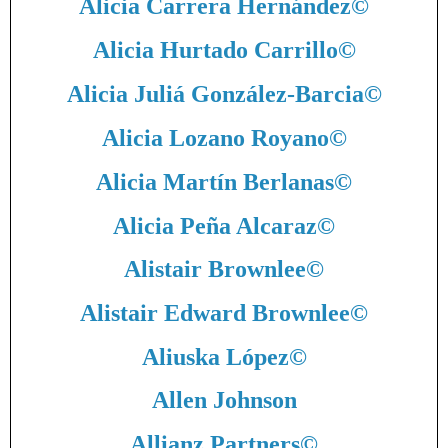
Alicia Carrera Hernández
©
Alicia Hurtado Carrillo
©
Alicia Juliá González-Barcia
©
Alicia Lozano Royano
©
Alicia Martín Berlanas
©
Alicia Peña Alcaraz
©
Alistair Brownlee
©
Alistair Edward Brownlee
©
Aliuska López
©
Allen Johnson
Allianz Partners
©