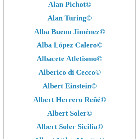
Alan Pichot
©
Alan Turing
©
Alba Bueno Jiménez
©
Alba López Calero
©
Albacete Atletismo
©
Alberico di Cecco
©
Albert Einstein
©
Albert Herrero Reñé
©
Albert Soler
©
Albert Soler Sicilia
©