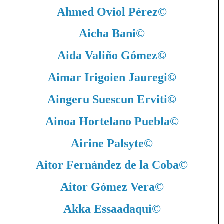
Ahmed Oviol Pérez
©
Aicha Bani
©
Aida Valiño Gómez
©
Aimar Irigoien Jauregi
©
Aingeru Suescun Erviti
©
Ainoa Hortelano Puebla
©
Airine Palsyte
©
Aitor Fernández de la Coba
©
Aitor Gómez Vera
©
Akka Essaadaqui
©