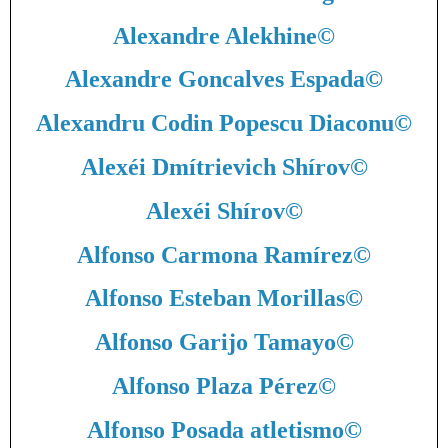
Alexandre Alekhine
©
Alexandre Goncalves Espada
©
Alexandru Codin Popescu Diaconu
©
Alexéi Dmítrievich Shírov
©
Alexéi Shírov
©
Alfonso Carmona Ramírez
©
Alfonso Esteban Morillas
©
Alfonso Garijo Tamayo
©
Alfonso Plaza Pérez
©
Alfonso Posada atletismo
©