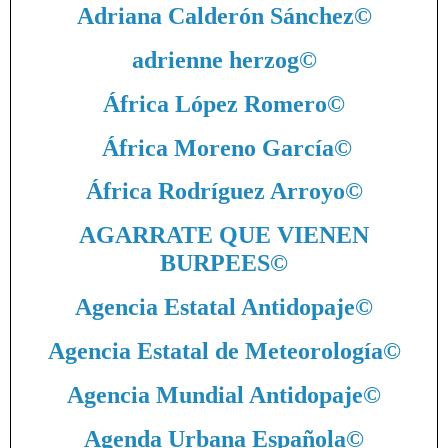
Adriana Calderón Sánchez
©
adrienne herzog
©
África López Romero
©
África Moreno García
©
África Rodríguez Arroyo
©
AGARRATE QUE VIENEN
BURPEES
©
Agencia Estatal Antidopaje
©
Agencia Estatal de Meteorología
©
Agencia Mundial Antidopaje
©
Agenda Urbana Española
©