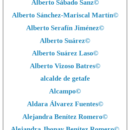
Alberto Sábado Sanz
©
Alberto Sánchez-Mariscal Martín
©
Alberto Serafín Jiménez
©
Alberto Suárez
©
Alberto Suárez Laso
©
Alberto Vizoso Batres
©
alcalde de getafe
Alcampo
©
Aldara Álvarez Fuentes
©
Alejandra Benítez Romero
©
Alejandra Jhonay Benítez Romero
©