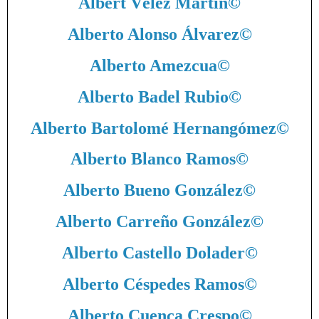
Albert Vélez Martín
©
Alberto Alonso Álvarez
©
Alberto Amezcua
©
Alberto Badel Rubio
©
Alberto Bartolomé Hernangómez
©
Alberto Blanco Ramos
©
Alberto Bueno González
©
Alberto Carreño González
©
Alberto Castello Dolader
©
Alberto Céspedes Ramos
©
Alberto Cuenca Crespo
©