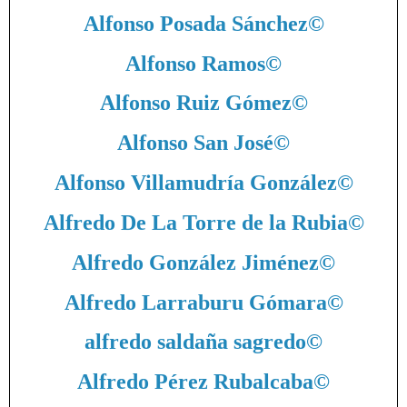
Alfonso Posada Sánchez
©
Alfonso Ramos
©
Alfonso Ruiz Gómez
©
Alfonso San José
©
Alfonso Villamudría González
©
Alfredo De La Torre de la Rubia
©
Alfredo González Jiménez
©
Alfredo Larraburu Gómara
©
alfredo saldaña sagredo
©
Alfredo Pérez Rubalcaba
©