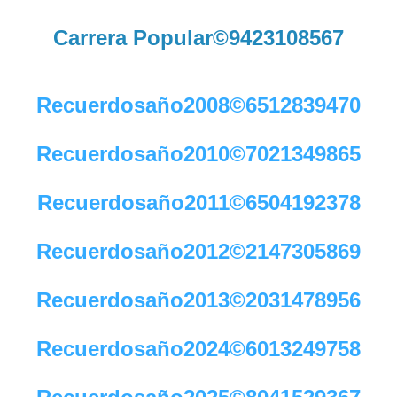
Carrera Popular©9423108567
Recuerdosaño2008©6512839470
Recuerdosaño2010©7021349865
Recuerdosaño2011©6504192378
Recuerdosaño2012©2147305869
Recuerdosaño2013©2031478956
Recuerdosaño2024©6013249758