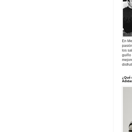
En Me
pasió
los sa
guiño 
mejor
disfru
¿Qué 
Adidas