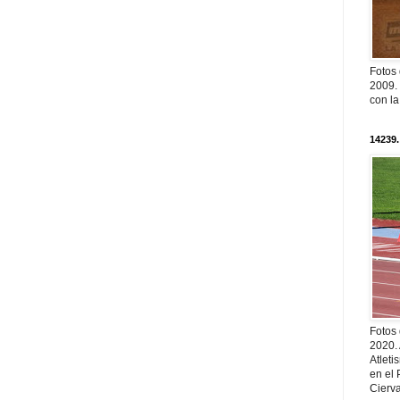
Fotos
2009. 
con l
14239.
Fotos
2020.
Atleti
en el 
Cierva