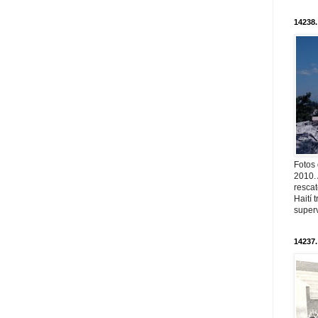
14238.
Fotos
2010. 
resca
Haití
superv
14237.