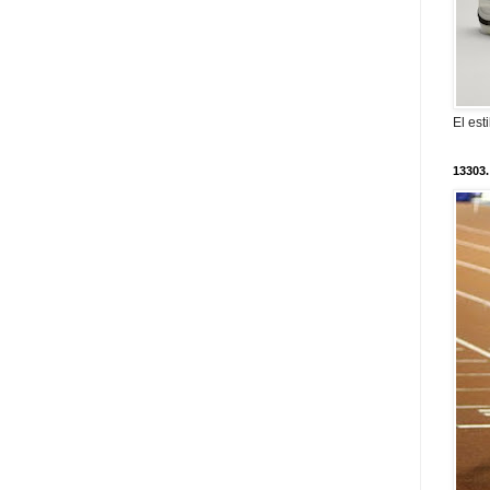
El est
13303.