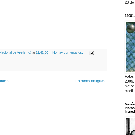
23 de
14081.
acional de Atletismo)
at
11:42:00
No hay comentarios:
Fotos
Inicio
Entradas antiguas
2009.
mejor
martil
Mesón 
Platos
Ingred