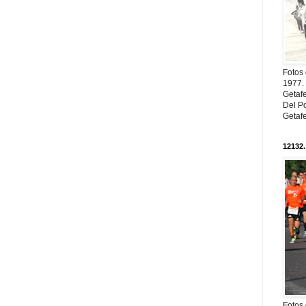
Fotos
1977. 
Getaf
Del Po
Getaf
12132.
Fotos