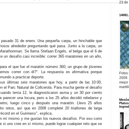
23 de
14081.
el pasado 31 de enero. Una pequeña carpa, un hinchable que
iosos alrededor preguntando qué pasa. Junto a la carpa, un
Marathonman. Se llama Stefaan Engels, el belga que el 6 de
te un desafío casi increíble: correr 365 maratones en un año,
 para el que fue el maratón número 360, un grupo de jóvenes
emos correr con él?". La respuesta es afirmativa porque
Fotos
 mundo a practicar deporte.
2009.
sus últimas seis maratones que hoy, a partir de las 10:00,
mejor
martil
n el Parc Natural de Collcerola. Para mucha gente el desafío
cuando tenía 12, le diagnosticaron asma y un 30 por ciento
parecer una locura, pero a los 25 años decidió rebelarse y
Mesón 
metro, luego cinco y después una maratón. Llevo 25 años
Platos
Ingred
ito retos, así que en 2008 completé 20 triatlones de larga
récord en el Guinness", explica.
 en mí mismo y me gustan los nuevos desafíos. Por eso corro
si uno cree en sí mismo, puede lograr cualquier reto que se