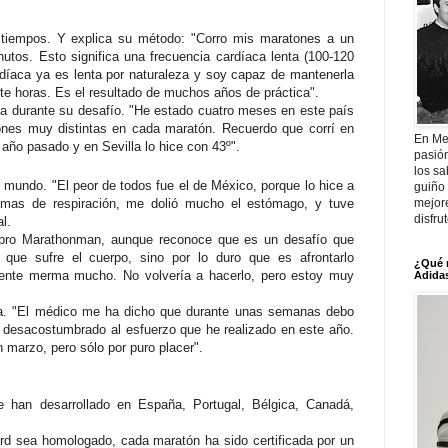
r tiempos. Y explica su método: "Corro mis maratones a un
utos. Esto significa una frecuencia cardíaca lenta (100-120
rdíaca ya es lenta por naturaleza y soy capaz de mantenerla
te horas. Es el resultado de muchos años de práctica".
a durante su desafío. "He estado cuatro meses en este país
iones muy distintas en cada maratón. Recuerdo que corrí en
En Me
 año pasado y en Sevilla lo hice con 43º".
pasió
los sa
l mundo. "El peor de todos fue el de México, porque lo hice a
guiño 
mejor
lemas de respiración, me dolió mucho el estómago, y tuve
disfru
l.
libro Marathonman, aunque reconoce que es un desafío que
o que sufre el cuerpo, sino por lo duro que es afrontarlo
¿Qué 
ente merma mucho. No volvería a hacerlo, pero estoy muy
Adidas
ra. "El médico me ha dicho que durante unas semanas debo
e desacostumbrado al esfuerzo que he realizado en este año.
 marzo, pero sólo por puro placer".
 han desarrollado en España, Portugal, Bélgica, Canadá,
ord sea homologado, cada maratón ha sido certificada por un