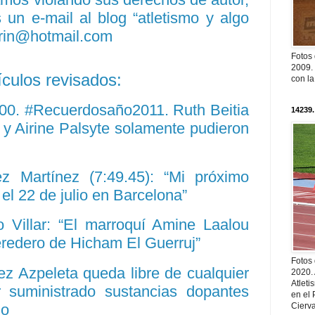
un e-mail al blog “atletismo y algo
rin@hotmail.com
Fotos
2009. 
ículos revisados:
con l
000. #Recuerdosaño2011. Ruth Beitia
14239.
 y Airine Palsyte solamente pudieron
z Martínez (7:49.45): “Mi próximo
 el 22 de julio en Barcelona”
Villar: “El marroquí Amine Laalou
eredero de Hicham El Guerruj”
Fotos
z Azpeleta queda libre de cualquier
2020.
Atleti
 suministrado sustancias dopantes
en el 
go
Cierva