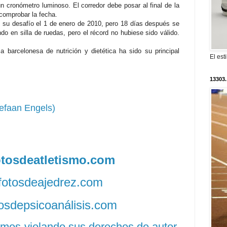
n cronómetro luminoso. El corredor debe posar al final de la
 comprobar la fecha.
ó su desafío el 1 de enero de 2010, pero 18 días después se
endo en silla de ruedas, pero el récord no hubiese sido válido.
 barcelonesa de nutrición y dietética ha sido su principal
El est
13303.
efaan Engels)
fotosdeatletismo.com
/fotosdeajedrez.com
otosdepsicoanálisis.com
amos violando sus derechos de autor,