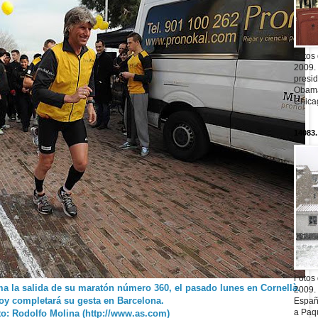
Fotos
2009.
presi
Obama
Chica
14083.
Fotos
 la salida de su maratón número 360, el pasado lunes en Cornellà.
2009.
oy completará su gesta en Barcelona.
Españ
a Paqu
to: Rodolfo Molina (http://www.as.com)