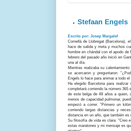
Stefaan Engels
Escrito por: Josep Margalef
Cornellà de Llobregat (Barcelona), 
hace de salida y meta y muchos cur
hombre en chándal con el apodo de 
febrero del pasado año inició en Gan
una al día.
Mientras realizaba su calentamiento
se acercaron y preguntaron: "¿Pod
Engels lo hace para animar a todo el
Ha elegido Barcelona para realizar 
completará corriendo la número 365 e
de este belga de 49 años a quien, 
menos de capacidad pulmonar, puede 
empezó a correr. "Primero un kiló
corriendo largas distancias y neces
distancia en un año, que también es 
Su filosofía de vida es clara: "Creo
estas maratones y mi mensaje es que 
plantee".