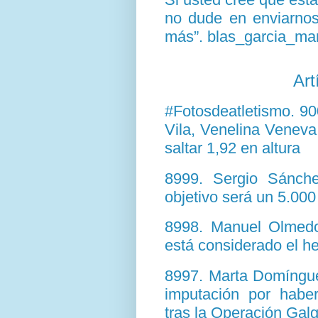
no dude en enviarnos 
más”. blas_garcia_ma
Art
#Fotosdeatletismo. 9
Vila, Venelina Veneva
saltar 1,92 en altura
8999. Sergio Sánche
objetivo será un 5.000
8998. Manuel Olmedo 
está considerado el h
8997. Marta Domíngue
imputación por haber
tras la Operación Gal