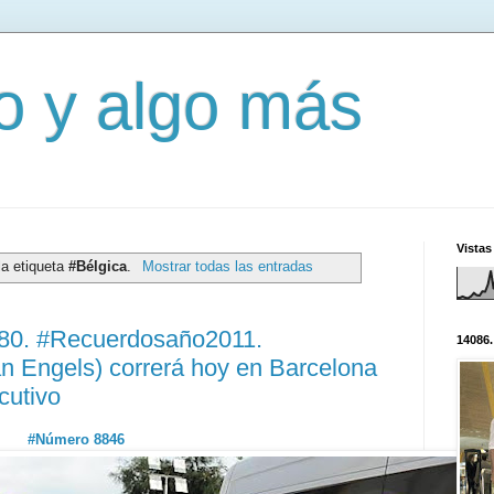
mo y algo más
Vistas
la etiqueta
#Bélgica
.
Mostrar todas las entradas
080. #Recuerdosaño2011.
14086.
n Engels) correrá hoy en Barcelona
cutivo
#Número 8846