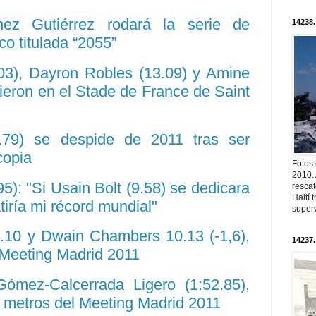
nez Gutiérrez rodará la serie de
14238.
co titulada “2055”
.03), Dayron Robles (13.09) y Amine
cieron en el Stade de France de Saint
.79) se despide de 2011 tras ser
copia
Fotos
2010. 
5): "Si Usain Bolt (9.58) se dedicara
resca
Haití
atiría mi récord mundial"
superv
0.10 y Dwain Chambers 10.13 (-1,6),
14237.
 Meeting Madrid 2011
mez-Calcerrada Ligero (1:52.85),
0 metros del Meeting Madrid 2011