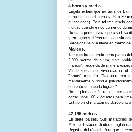
4 horas y media.
Engels aclara que no trata de bati
ritmo lento de 4 horas y 20 o 30 min
pulsaciones). Pero mi frecuencia ca
incluso cuando estoy corriendo duran
No es la primera vez que pisa Españ
y en lugares diferentes, con situac
Barcelona bajo la nieve en marzo del
Mareos.
También ha recorrido otras partes de
2.000 metros de altura, tuve prob
mareos", recuerda de manera especia
Va a explicar sus vivencias en el 
"jamás" repetiría. "No tanto por l
mentalmente y porque psicológicam
contento de haberlo logrado".
No se plantea más retos... por aho
correr unos 100 kilómetros para irm
Estaré en el maratón de Barcelona en
42,195 metros
En siete países. Sus maratones se
México, Estados Unidos e Inglaterra.
Registro del récord. Para que el réc