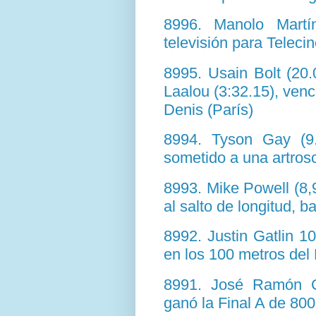
8996. Manolo Martí
televisión para Telecin
8995. Usain Bolt (20
Laalou (3:32.15), ven
Denis (París)
8994. Tyson Gay (9
sometido a una artros
8993. Mike Powell (8,9
al salto de longitud, b
8992. Justin Gatlin 1
en los 100 metros del
8991. José Ramón Gó
ganó la Final A de 80