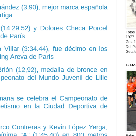
nández (3,90), mejor marca española
rtiga
(14:29.52) y Dolores Checa Porcel
Fotos
 de París
1977. 
Getaf
Del Po
Villar (3:34.44), fue décimo en los
Getaf
ing Areva de París
12132.
Brión (12,92), medalla de bronce en
mpeonato del Mundo Juvenil de Lille
emana se celebra el Campeonato de
letismo en la Ciudad Deportiva de
arco Contreras y Kevin López Yerga,
mínima “A” (1:45.40) en 800 metros
Fotos