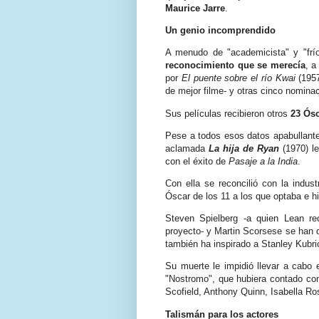
Maurice Jarre
.
Un genio incomprendido
A menudo de "academicista" y "frío
reconocimiento que se merecía
, a
por
El puente sobre el río Kwai
(1957
de mejor filme- y otras cinco nomina
Sus películas recibieron otros
23 Ós
Pese a todos esos datos apabullante
aclamada
La hija de Ryan
(1970) le
con el éxito de
Pasaje a la India
.
Con ella se reconcilió con la indust
Óscar de los 11 a los que optaba e h
Steven Spielberg -a quien Lean re
proyecto- y Martin Scorsese se han d
también ha inspirado a Stanley Kubr
Su muerte le impidió llevar a cabo 
"Nostromo", que hubiera contado con
Scofield, Anthony Quinn, Isabella Ros
Talismán para los actores