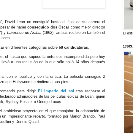
", David Lean no consiguió hasta el final de su carrera el
 pesar de haber
conseguido dos Óscar
como mejor director
) y
Lawrence de Arabia
(1962) -ambas recibieron también el
El est
ciones.
13303.
car
en diferentes categorías sobre
68 candidaturas
.
s, el fiasco que supuso la entonces incomprendida pero hoy
 llevó a una reclusión de la que sólo salió 14 años después
ria, con el público y con la crítica. La película consiguió 2
izo que Hollywood se rindiera a sus pies.
comendó para dirigir
El imperio del sol
tras rechazar el
eclarado admiradores de las películas épicas de Lean, quien
ick, Sydney Pollack o George Lucas.
el ambicioso proyecto en el que trabajaba: la adaptación de
 un impresionante reparto, formado por Marlon Brando, Paul
sellini y Dennis Quaid.