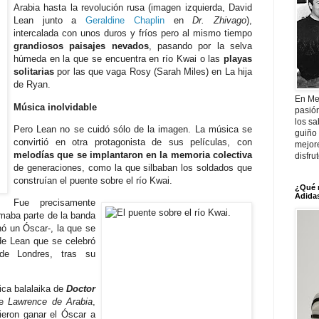
Arabia hasta la revolución rusa (imagen izquierda, David
Lean junto a
Geraldine Chaplin
en
Dr. Zhivago
),
intercalada con unos duros y fríos pero al mismo tiempo
grandiosos paisajes nevados
, pasando por la selva
húmeda en la que se encuentra en río Kwai o las
playas
solitarias
por las que vaga Rosy (Sarah Miles) en La hija
de Ryan.
En Me
Música inolvidable
pasió
los sa
Pero Lean no se cuidó sólo de la imagen. La música se
guiño 
convirtió en otra protagonista de sus películas, con
mejor
melodías que se implantaron en la memoria colectiva
disfru
de generaciones, como la que silbaban los soldados que
construían el puente sobre el río Kwai.
¿Qué 
Adidas
Fue precisamente
maba parte de la banda
ó un Óscar-, la que se
 de Lean que se celebró
de Londres, tras su
ica balalaika de
Doctor
de
Lawrence de Arabia
,
cieron ganar el Óscar a