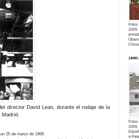
Fotos
2009.
presi
Obama
Chica
14083.
l director David Lean, durante el rodaje de la
n Madrid.
Fotos
2009.
Españ
 un 25 de marzo de 1908.
a Paqu