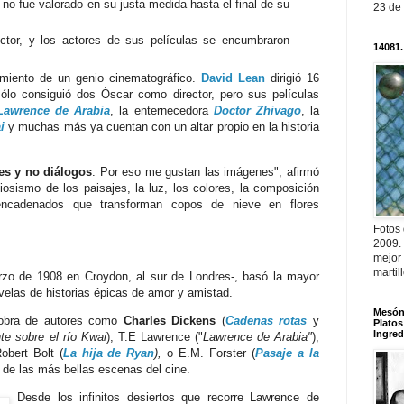
no fue valorado en su justa medida hasta el final de su
23 de
ctor, y los actores de sus películas se encumbraron
14081.
miento de un genio cinematográfico.
David Lean
dirigió 16
sólo consiguió dos Óscar como director, pero sus películas
Lawrence de Arabia
, la enternecedora
Doctor Zhivago
, la
i
y muchas más ya cuentan con un altar propio en la historia
s y no diálogos
. Por eso me gustan las imágenes", afirmó
iosismo de los paisajes, la luz, los colores, la composición
 encadenados que transforman copos de nieve en flores
Fotos
2009.
mejor
martil
rzo de 1908 en Croydon, al sur de Londres-, basó la mayor
velas de historias épicas de amor y amistad.
Mesón 
 obra de autores como
Charles Dickens
(
Cadenas rotas
y
Platos
Ingred
te sobre el río Kwai
), T.E Lawrence ("
Lawrence de Arabia"
),
Robert Bolt (
La hija de Ryan
),
o E.M. Forster (
Pasaje a la
 de las más bellas escenas del cine.
Desde los infinitos desiertos que recorre Lawrence de