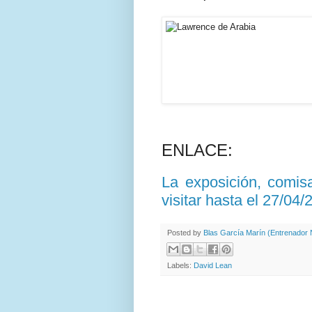
ENLACE:
La exposición, comis
visitar hasta el 27/0
Posted by
Blas García Marín (Entrenador N
Labels:
David Lean