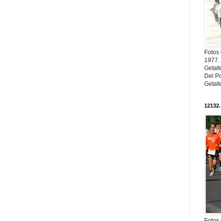
Fotos
1977. 
Getaf
Del Po
Getaf
12132.
Fotos