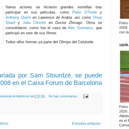
Varios actores se hicieron grandes estrellas tras
participar en sus películas, como
Peter O'Toole
y
Anthony Quinn
en
Lawrence de Arabia
,así como
Omar
Sharif
y
Julie Christie
en
Doctor Zhivago
. Otros se
Fotos
consolidaron, como fue el caso de
Alec Guinness
, que
2009. 
con l
participó en seis de sus filmes.
Todos ellos forman ya parte del Olimpo del Celuloide.
14239.
ariada por Sam Stourdzé, se puede
4/2008 en el Caixa Forum de Barcelona
acional de Atletismo)
at
0:37:00
No hay comentarios:
Fotos
2020.
Atleti
en el 
Inicio
Entradas antiguas
Cierva