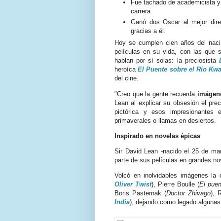
Fue tachado de academicista y 
carrera.
Ganó dos Oscar al mejor dire
gracias a él.
Hoy se cumplen cien años del naci
películas en su vida, con las que 
hablan por sí solas: la preciosista
heroíca
El Puente sobre el Río Kwa
del cine.
"Creo que la gente recuerda
imágene
Lean al explicar su obsesión el prec
pictórica y esos impresionantes
primaverales o llamas en desiertos.
Inspirado en novelas épicas
Sir David Lean -nacido el 25 de ma
parte de sus películas en grandes no
Volcó en inolvidables imágenes la
Oliver Twist
), Pierre Boulle (
El puen
Boris Pasternak (
Doctor Zhivago
), 
India
), dejando como legado algunas