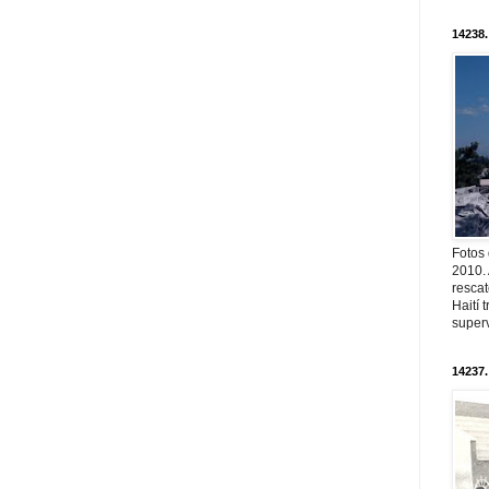
14238.
Fotos
2010. 
resca
Haití
superv
14237.