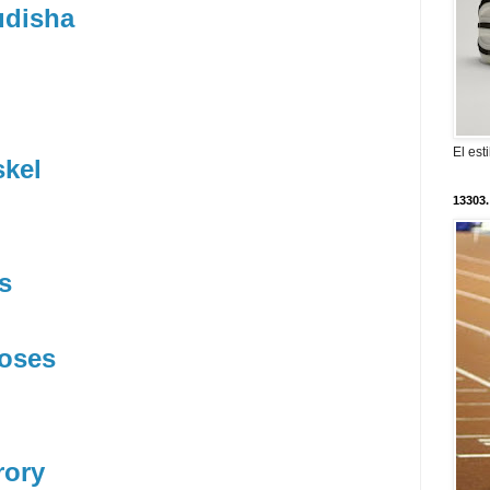
udisha
El est
kel
13303.
s
oses
rory