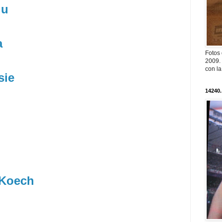
lu
a
Fotos
2009. 
con l
sie
14240.
 Koech