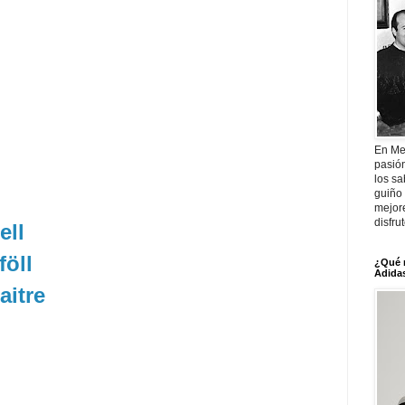
En Me
pasió
los sa
guiño 
mejor
disfru
ell
föll
¿Qué 
Adidas
aitre