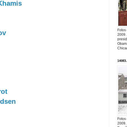
Khamis
Fotos
ov
2009.
presi
Obama
Chica
14083.
rot
ldsen
Fotos
2009.