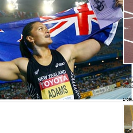
Fotos
2009.
en Ber
Blanc
obstá
14086.