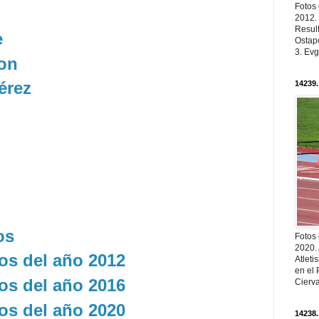
Fotos
2012.
Resul
e
Ostapc
3. Evg
on
érez
14239.
os
Fotos
2020.
os del año 2012
Atleti
en el 
os del año 2016
Cierva
os del año 2020
14238.