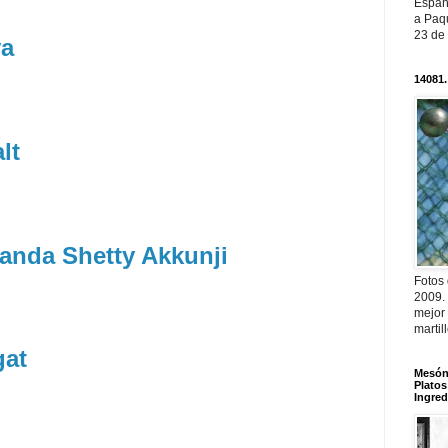
Españ
a Paqu
23 de
va
14081.
lt
anda Shetty Akkunji
Fotos
2009.
mejor
martil
gat
Mesón 
Platos
Ingred