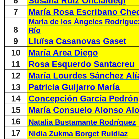
6
Susana Ruiz Oficialdegi
7
María Rosa Escribano Che
María de los Ángeles Rodrígue
8
Río
9
Lluïsa Casanovas Gaset
10
María Area Diego
11
Rosa Esquerdo Santacreu
12
María Lourdes Sánchez Alí
13
Patricia Guijarro María
14
Concepción García Pedrón
15
María Consuelo Alonso Al
16
Natalia Bustamante Rodríguez
17
Nidia Zukma Borget Ruidiaz