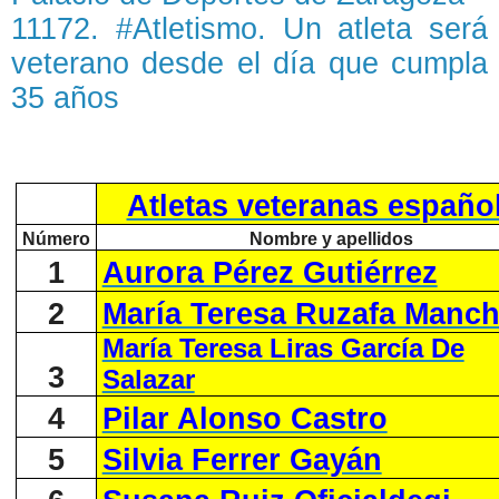
11172. #Atletismo. Un atleta será
veterano desde el día que cumpla
35 años
Atletas veteranas españo
Número
Nombre y apellidos
1
Aurora Pérez Gutiérrez
2
María Teresa Ruzafa Manc
María Teresa Liras García De
3
Salazar
4
Pilar Alonso Castro
5
Silvia Ferrer Gayán