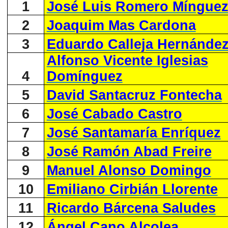
1
José Luis Romero Míngue
2
Joaquim Mas Cardona
3
Eduardo Calleja Hernánde
Alfonso Vicente Iglesias
4
Domínguez
5
David Santacruz Fontecha
6
José Cabado Castro
7
José Santamaría Enríquez
8
José Ramón Abad Freire
9
Manuel Alonso Domingo
10
Emiliano Cirbián Llorente
11
Ricardo Bárcena Saludes
12
Ángel Cano Alcolea