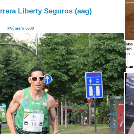
rrera Liberty Seguros (aag)
#Número 6630
Fotos
2009. 
con l
14240.