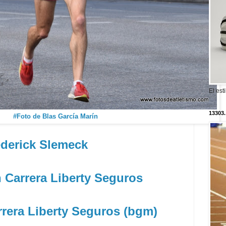
El est
13303.
#Foto de Blas García Marín
ederick Slemeck
n Carrera Liberty Seguros
rrera Liberty Seguros (bgm)