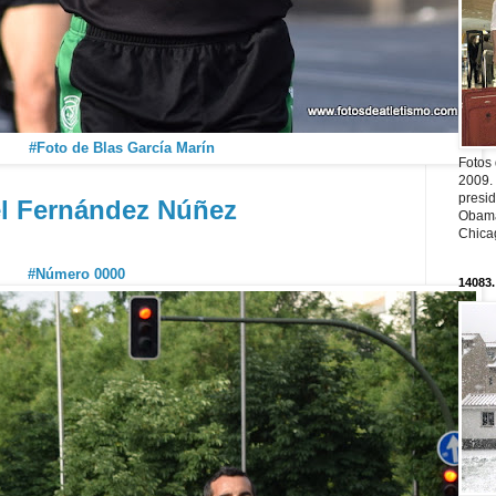
#Foto de Blas García Marín
Fotos
2009.
presi
l Fernández Núñez
Obama
Chica
#Número 0000
14083.