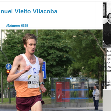
nuel Vieito Vilacoba
#Número 6639
En Me
pasió
los sa
guiño 
mejor
disfru
¿Qué 
Adidas