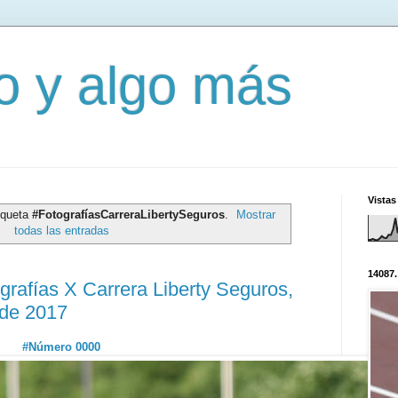
mo y algo más
Vistas
iqueta
#FotografíasCarreraLibertySeguros
.
Mostrar
todas las entradas
14087.
grafías X Carrera Liberty Seguros,
 de 2017
#Número 0000