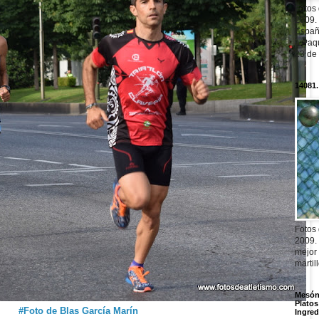
Fotos
2009.
Españ
a Paqu
23 de
14081.
Fotos
2009.
mejor
martil
Mesón 
Platos
#Foto de Blas García Marín
Ingred