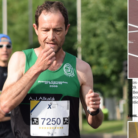
Fotos
2009.
en Ber
Blanc
obstá
14086.