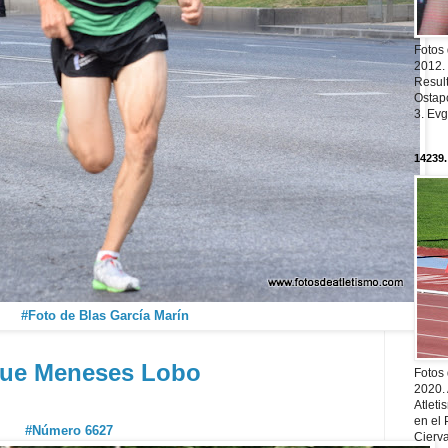
Fotos
2012.
Resul
Ostapc
3. Evg
14239.
#Foto de Blas García Marín
que Meneses Lobo
Fotos
2020.
Atleti
en el 
#Número 6627
Cierva