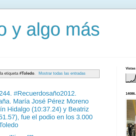
mo y algo más
Vistas
la etiqueta
#Toledo
.
Mostrar todas las entradas
0244. #Recuerdosaño2012.
14086.
aña. María José Pérez Moreno
ín Hidalgo (10:37.24) y Beatriz
1.57), fue el podio en los 3.000
Toledo