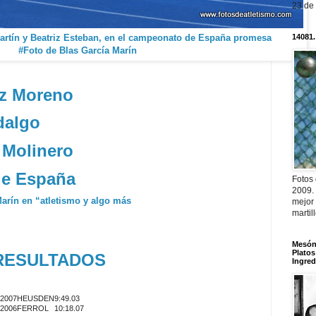
23 de
artín y Beatriz Esteban, en el campeonato de España promesa
14081.
#Foto de Blas García Marín
ez Moreno
dalgo
 Molinero
de España
Fotos
2009.
Marín en “atletismo y algo más
mejor
martil
Mesón 
Platos
RESULTADOS
Ingred
/2007
HEUSDEN
9:49.03
/2006
FERROL
10:18.07