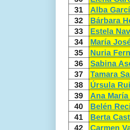
31
Alba Garc
32
Bárbara H
33
Estela Na
34
María Jos
35
Nuria Fer
36
Sabina As
37
Tamara Sa
38
Úrsula Ru
39
Ana María
40
Belén Rec
41
Berta Cast
42
Carmen V