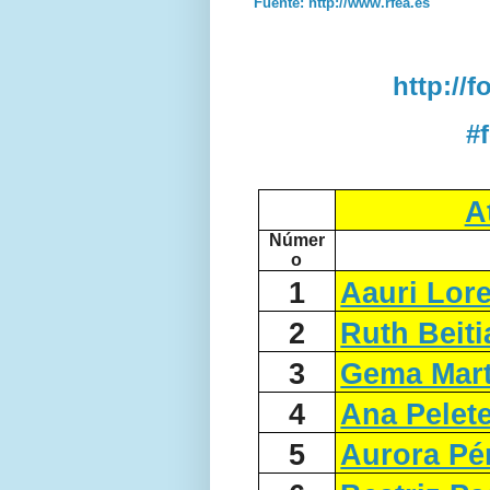
Fuente: http://www.rfea.es
http://
#
A
Númer
o
1
Aauri Lor
2
Ruth Beiti
3
Gema Mart
4
Ana Pelete
5
Aurora Pé