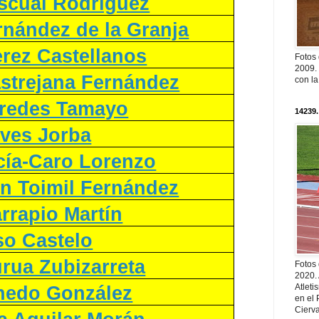
ascual Rodríguez
rnández de la Granja
erez Castellanos
Fotos
2009. 
astrejana Fernández
con l
redes Tamayo
14239.
ives Jorba
cía-Caro Lorenzo
én Toimil Fernández
arrapio Martín
so Castelo
rua Zubizarreta
Fotos
2020.
Atleti
nedo González
en el 
Cierva