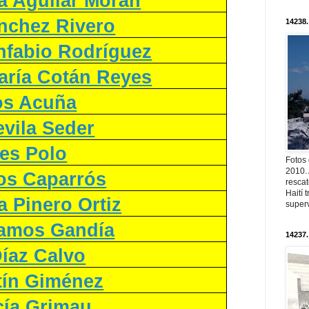
a Aguilar Morán
nchez Rivero
14238.
fabio Rodríguez
ría Cotán Reyes
os Acuña
vila Seder
es Polo
Fotos
2010. 
jos Caparrós
resca
Haití
 Pinero Ortiz
superv
amos Gandía
14237.
íaz Calvo
tín Giménez
cía Grimau