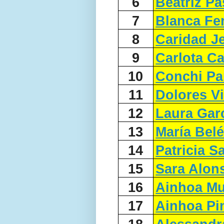
6
Beatriz P
7
Blanca Fe
8
Caridad J
9
Carlota C
10
Conchi Pa
11
Dolores V
12
Laura Gar
13
María Bel
14
Patricia S
15
Sara Alon
16
Ainhoa Mu
17
Ainhoa Pi