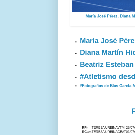
María José Pérez, Diana M
María José Pér
Diana Martín Hi
Beatriz Esteban
#Atletismo des
#Fotografías de Blas García 
RPr
TERESA URBINA
VTM
28/07
RCam
TERESA URBINA
CEAT
01/07