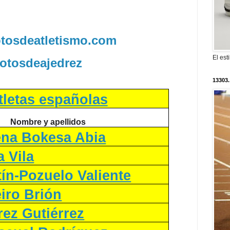
fotosdeatletismo.com
El est
fotosdeajedrez
13303.
tletas españolas
Nombre y apellidos
ena Bokesa Abia
a Vila
ín-Pozuelo Valiente
iro Brión
rez Gutiérrez