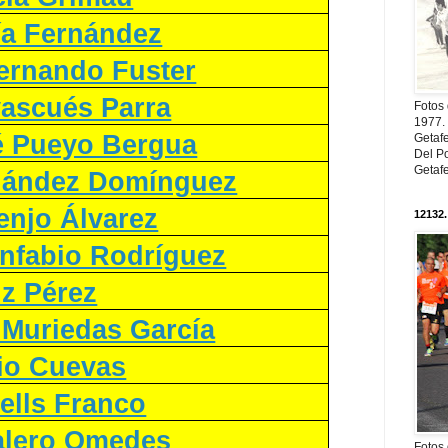
ía Fernández
ernando Fuster
vascués Parra
Fotos
1977. 
é Pueyo Bergua
Getaf
Del Po
Getaf
nández Domínguez
enjo Álvarez
12132.
nfabio Rodríguez
iz Pérez
 Muriedas García
io Cuevas
ells Franco
alero Omedes
Fotos