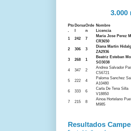
3.000
Pto
Dorsa
Orde
Nombre
.
l
n
Licencia
Maria Jose Perez 
1
242
7
CR3650
Diana Martin Hidal
2
306
3
ZA2936
Beatriz Esteban Mo
3
268
1
SO3038
Andrea Salvador Pa
4
347
2
CS6721
Paloma Sanchez Sa
5
222
4
A10480
Carla De Tena Silla
6
333
6
V18850
Ainoa Hortelano Pue
7
215
8
M985
Resultados Campe