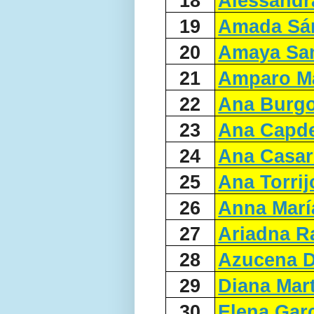
18
Alessandr
19
Amada Sá
20
Amaya San
21
Amparo Ma
22
Ana Burg
23
Ana Capde
24
Ana Casar
25
Ana Torri
26
Anna María
27
Ariadna R
28
Azucena D
29
Diana Mar
30
Elena Gar