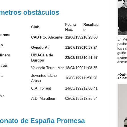
 metros obstáculos
Fecha
Resultad
Club
Nac.
o
Moreno
CAB Pto. Alicante
12/06/1992
10:29.68
En Me
pasió
go
Oviedo At.
31/07/1990
10:37.24
los sa
guiño 
linero
UBU-Caja de
mejor
23/02/1992
10:51.57
Burgos
disfru
scual
Valencia Terra i Mar
18/04/1990
11:08.35
¿Qué 
la
Juventud Elche
10/06/1991
11:50.28
Adidas
Arosa
C.A. Torrent
14/05/1992
12:00.41
bla
A.D. Marathon
02/02/1992
12:25.54
onato de España Promesa