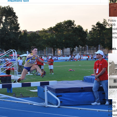
#Número 609
Fotos
2009.
presi
Obama
Chica
14083.
Fotos
2009.
Españ
a Paqu