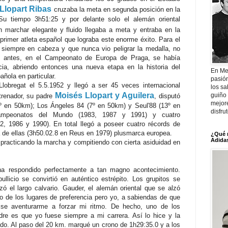
Llopart Ribas
cruzaba la meta en segunda posición en la
Su tiempo 3h51:25 y por delante solo el alemán oriental
un marchar elegante y fluido llegaba a meta y entraba en la
l primer atleta español
que lograba este enorme éxito. Para el
siempre en cabeza y que nunca vio peligrar la medalla, no
s antes, en el Campeonato de Europa de Praga, se había
ia, abriendo entonces una nueva etapa en la historia del
En Me
ñola en particular.
pasió
Llobregat el 5.5.1952 y llegó a ser 45 veces internacional
los sa
Moisés Llopart y Aguilera
guiño 
trenador, su padre
, disputó
mejor
º en 50km); Los Ángeles 84 (7º en 50km) y Seul'88 (13º en
disfru
mpeonatos del Mundo (1983, 1987 y 1991) y cuatro
 1986 y 1990). En total llegó a poseer cuatro récords de
de ellas (3h50.02.8 en Reus en 1979) plusmarca europea.
¿Qué 
Adidas
practicando la marcha y compitiendo con cierta asiduidad en
ha respondido perfectamente a tan magno acontecimiento.
llicio se convirtió en auténtico estrépito. Los grupitos se
 el largo calvario. Gauder, el alemán oriental que se alzó
o de los lugares de preferencia pero yo, a sabiendas de que
uise aventurarme a forzar mi ritmo. De hecho, uno de los
re es que yo fuese siempre a mi carrera. Así lo hice y la
do. Al paso del 20 km. marqué un crono de 1h29:35.0 y a los