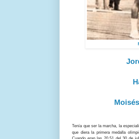
Jor
H
Moisés
Tenía que ser la marcha, la especial
que diera la primera medalla olímpi
Cuando eran las 20.51 del 30 de ju