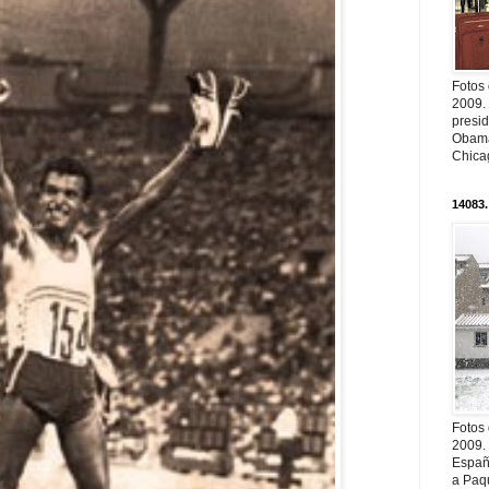
Fotos
2009.
presi
Obama
Chica
14083.
Fotos
2009.
Españ
a Paqu