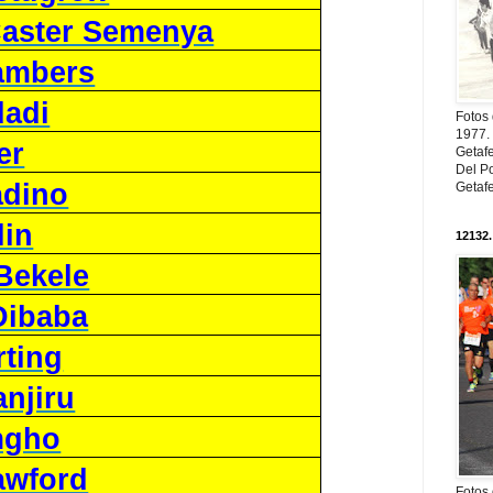
aster Semenya
ambers
adi
Fotos
1977. 
er
Getaf
Del Po
adino
Getaf
lin
12132.
Bekele
Dibaba
rting
njiru
mgho
awford
Fotos