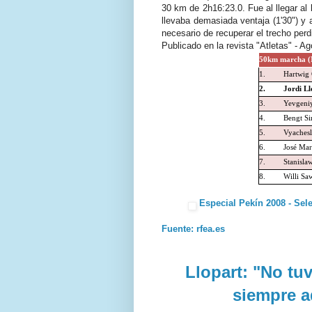
30 km de 2h16:23.0. Fue al llegar al
llevaba demasiada ventaja (1'30") y 
necesario de recuperar el trecho per
Publicado en la revista "Atletas" - 
50km marcha (
1.
Hartwig
2.
Jordi Ll
3.
Yevgeni
4.
Bengt S
5.
Vyachesl
6.
José Mar
7.
Stanisla
8.
Willi Saw
Especial Pekín 2008 - Sel
Fuente: rfea.es
Llopart: "No tu
siempre a