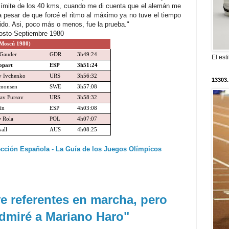
 límite de los 40 kms, cuando me di cuenta que el alemán me
a pesar de que forcé el ritmo al máximo ya no tuve el tiempo
dido. Asi, poco más o menos, fue la prueba."
Agosto-Septiembre 1980
Moscú 1980)
 Gauder
GDR
3h49:24
El est
opart
ESP
3h51:24
y Ivchenko
URS
3h56:32
13303.
imonsen
SWE
3h57:08
av Fursov
URS
3h58:32
ín
ESP
4h03:08
w Rola
POL
4h07:07
all
AUS
4h08:25
ección Española - La Guía de los Juegos Olímpicos
ve referentes en marcha, pero
dmiré a Mariano Haro"