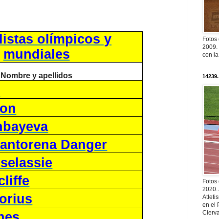
listas olímpicos y
Fotos
2009. 
mundiales
con l
Nombre y apellidos
14239.
t
on
inbayeva
uantorena Danger
selassie
liffe
Fotos
2020.
orius
Atleti
en el 
Cierva
nes