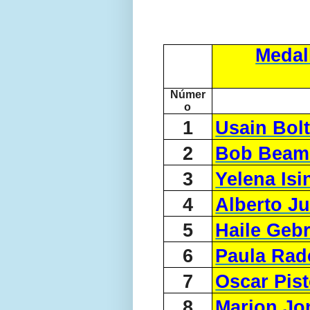
Medal
Númer
o
1
Usain Bol
2
Bob Beam
3
Yelena Is
4
Alberto J
5
Haile Gebr
6
Paula Radc
7
Oscar Pist
8
Marion Jo