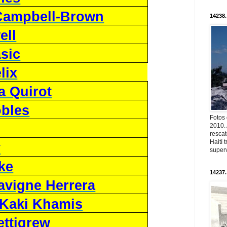
Campbell-Brown
14238.
ell
sic
lix
a Quirot
bles
Fotos
2010. 
resca
Haití
y
superv
ke
14237.
avigne Herrera
Kaki Khamis
ettigrew