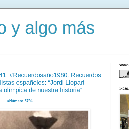
mo y algo más
Vistas
341. #Recuerdosaño1980. Recuerdos
istas españoles: “Jordi Llopart
 olímpica de nuestra historia”
14086.
#Número 3794