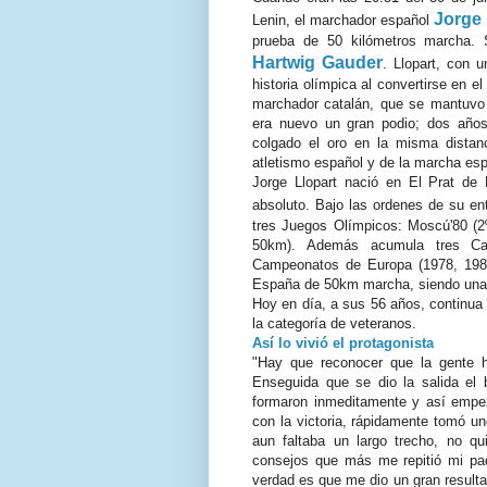
Jorge 
Lenin, el marchador español
prueba de 50 kilómetros marcha. 
Hartwig Gauder
. Llopart, con 
historia olímpica al convertirse en e
marchador catalán, que se mantuvo 
era nuevo un gran podio; dos año
colgado el oro en la misma distanc
atletismo español y de la marcha espa
Jorge Llopart nació en El Prat de 
absoluto. Bajo las ordenes de su en
tres Juegos Olímpicos: Moscú'80 (2
50km). Además acumula tres Ca
Campeonatos de Europa (1978, 1982,
España de 50km marcha, siendo una 
Hoy en día, a sus 56 años, continua 
la categoría de veteranos.
Así lo vivió el protagonista
"Hay que reconocer que la gente 
Enseguida que se dio la salida el bu
formaron inmeditamente y así empezó
con la victoria, rápidamente tomó un
aun faltaba un largo trecho, no q
consejos que más me repitió mi pad
verdad es que me dio un gran resulta