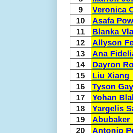
9
Veronica 
10
Asafa Pow
11
Blanka Vla
12
Allyson Fe
13
Ana Fideli
14
Dayron Ro
15
Liu Xiang
16
Tyson Ga
17
Yohan Bla
18
Yargelis S
19
Abubaker 
20
Antonio P