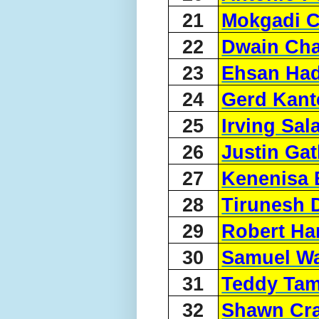
21
Mokgadi C
22
Dwain Ch
23
Ehsan Had
24
Gerd Kant
25
Irving Sal
26
Justin Gat
27
Kenenisa 
28
Tirunesh 
29
Robert Ha
30
Samuel Wa
31
Teddy Ta
32
Shawn Cr