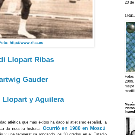
23 de
14081.
Foto: http://www.rfea.es
di Llopart Ribas
Fotos
artwig Gauder
2009.
mejor
martil
 Llopart y Aguilera
Mesón 
Platos
Ingred
idad atlética que más éxitos ha dado al atletismo español, la
Ocurrió en 1980 en Moscú
ca de nuestra historia.
.
lio y una temperatura rondando los 30 grados en el Estadio