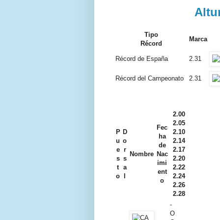
Altu
Tipo
Marca
Récord
Récord de España
2.31
Récord del Campeonato
2.31
2.00
2.05
Fec
P
D
2.10
ha
u
o
2.14
de
e
r
2.17
Nombre
Nac
s
s
2.20
imi
t
a
2.22
ent
o
l
2.24
o
2.26
2.28
-
O