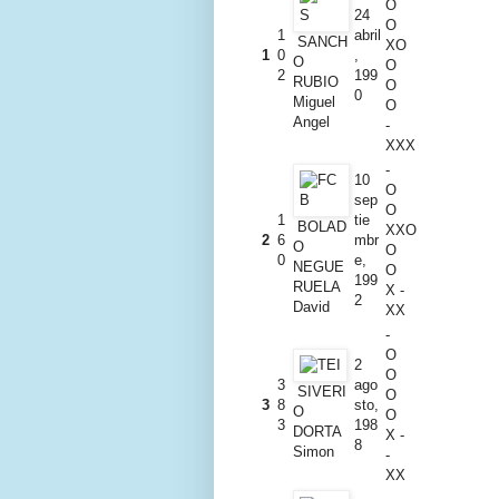
O
24
O
1
abril
SANCH
XO
1
0
,
O
O
2
199
RUBIO
O
0
Miguel
O
Angel
-
XXX
-
10
O
sep
O
1
tie
BOLAD
XXO
2
6
mbr
O
O
0
e,
NEGUE
O
199
RUELA
X -
2
David
XX
-
O
2
O
3
ago
SIVERI
O
3
8
sto,
O
O
3
198
DORTA
X -
8
Simon
-
XX