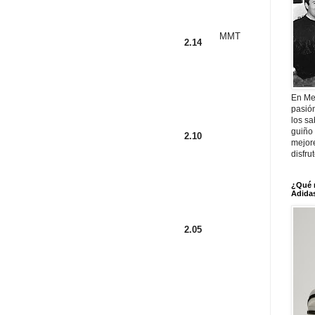
MMT
2.14
En Me
pasió
los sa
guiño 
2.10
mejor
disfru
¿Qué 
Adidas
2.05