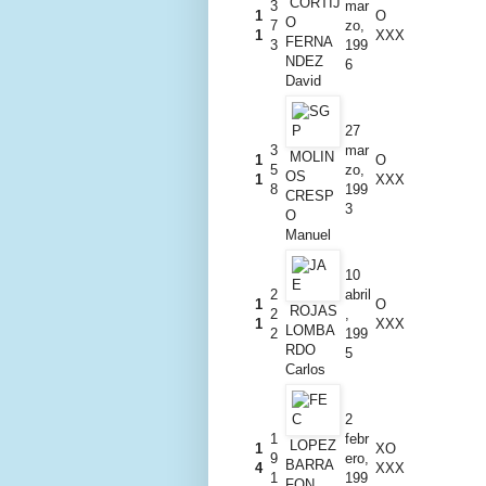
CORTIJ
3
mar
1
O
O
7
zo,
1
XXX
FERNA
3
199
NDEZ
6
David
27
3
mar
MOLIN
1
O
5
zo,
OS
1
XXX
8
199
CRESP
3
O
Manuel
10
2
abril
1
O
ROJAS
2
,
1
XXX
LOMBA
2
199
RDO
5
Carlos
2
1
febr
LOPEZ
1
XO
9
ero,
BARRA
4
XXX
1
199
FON