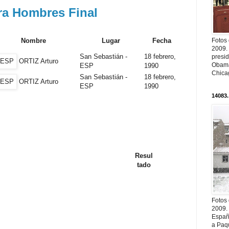
ra Hombres Final
Nombre
Lugar
Fecha
Fotos
2009.
San Sebastián -
18 febrero,
presi
ORTIZ Arturo
Obama
ESP
1990
Chica
San Sebastián -
18 febrero,
ORTIZ Arturo
ESP
1990
14083.
Resul
tado
Fotos
2009.
Españ
a Paqu