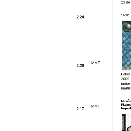
23 de
14081.
2.24
MMT
2.20
Fotos
2009.
mejor
martil
Mesón 
Platos
MMT
Ingred
2.17