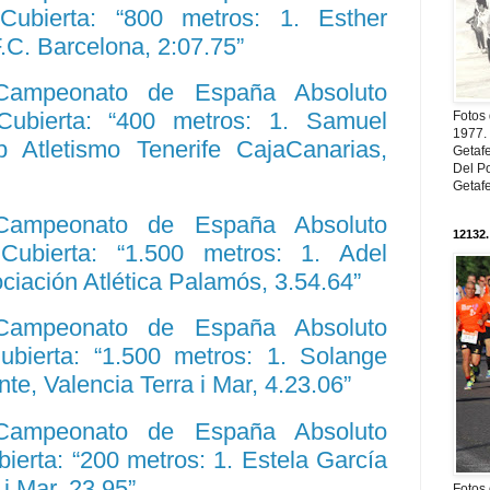
 Cubierta: “800 metros: 1. Esther
.C. Barcelona, 2:07.75”
 Campeonato de España Absoluto
 Cubierta: “400 metros: 1. Samuel
Fotos
1977. 
 Atletismo Tenerife CajaCanarias,
Getaf
Del Po
Getaf
 Campeonato de España Absoluto
12132.
 Cubierta: “1.500 metros: 1. Adel
iación Atlética Palamós, 3.54.64”
 Campeonato de España Absoluto
Cubierta: “1.500 metros: 1. Solange
te, Valencia Terra i Mar, 4.23.06”
 Campeonato de España Absoluto
bierta: “200 metros: 1. Estela García
 i Mar, 23.95”
Fotos