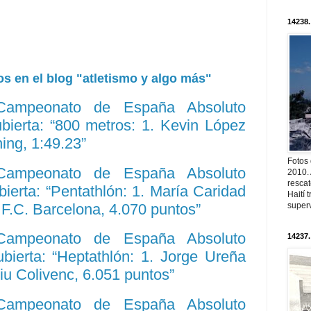
14238.
s en el blog "atletismo y algo más"
 Campeonato de España Absoluto
ubierta: “800 metros: 1. Kevin López
ing, 1:49.23”
Fotos
 Campeonato de España Absoluto
2010. 
resca
bierta: “Pentathlón: 1. María Caridad
Haití
F.C. Barcelona, 4.070 puntos”
superv
 Campeonato de España Absoluto
14237.
ubierta: “Heptathlón: 1. Jorge Ureña
iu Colivenc, 6.051 puntos”
 Campeonato de España Absoluto