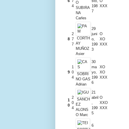
6
7
sto,
O
O
4
198
XXX
SUBIRA
7
NA
Carles
29
2
juni
O
CORTH
8
7
o,
XO
AY
7
199
XXX
MUÑOZ
3
Asier
30
1
ma
XO
9
0
yo,
XO
SOBRI
4
199
XXX
NO GAS
6
Adrian
21
2
abril
O
SANCH
1
0
,
XXO
EZ
0
4
199
XXX
ALONS
5
O Marc
6