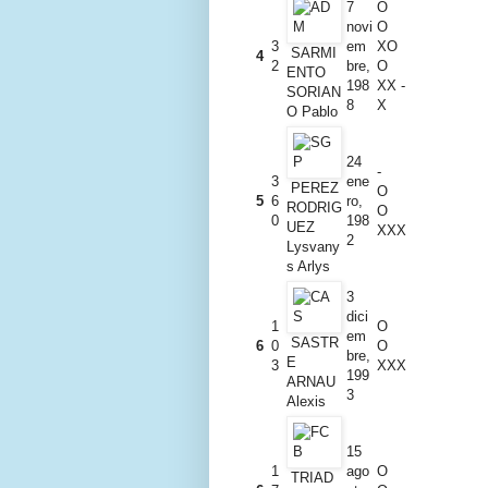
7
O
novi
O
3
em
XO
SARMI
4
2
bre,
O
ENTO
198
XX -
SORIAN
8
X
O Pablo
24
-
3
ene
PEREZ
O
5
6
ro,
RODRIG
O
0
198
UEZ
XXX
2
Lysvany
s Arlys
3
dici
1
O
em
SASTR
6
0
O
bre,
E
3
XXX
199
ARNAU
3
Alexis
15
1
ago
O
TRIAD