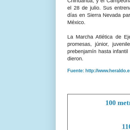
Chihuahua, y el Campeona
el 28 de julio. Sus entre
días en Sierra Nevada para
México.
La Marcha Atlética de Ej
promesas, júnior, juveni
prebenjamín hasta infanti
dieron.
Fuente: http://www.heraldo.
100 met
11