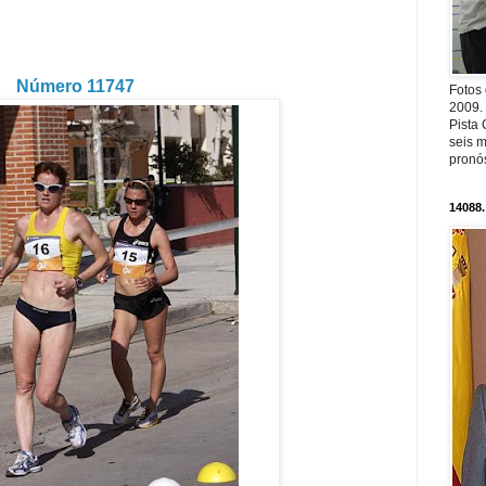
Número 11747
Fotos
2009.
Pista 
seis m
pronós
14088.