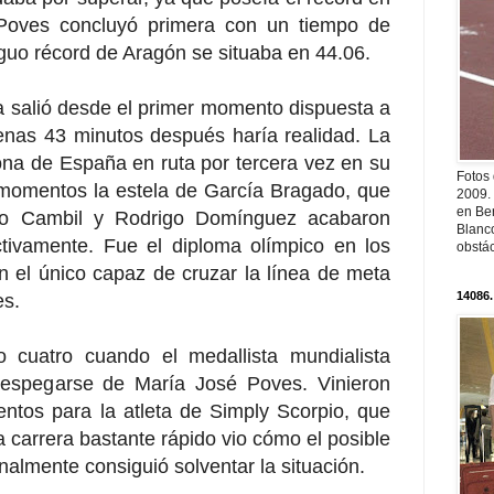
 Poves concluyó primera con un tiempo de
iguo récord de Aragón se situaba en 44.06.
salió desde el primer momento dispuesta a
penas 43 minutos después haría realidad. La
a de España en ruta por tercera vez en su
Fotos
momentos la estela de García Bragado, que
2009.
en Ber
ro Cambil y Rodrigo Domínguez acabaron
Blanc
tivamente. Fue el diploma olímpico en los
obstá
 el único capaz de cruzar la línea de meta
14086.
es.
o cuatro cuando el medallista mundialista
 despegarse de María José Poves. Vinieron
tos para la atleta de Simply Scorpio, que
a carrera bastante rápido vio cómo el posible
nalmente consiguió solventar la situación.