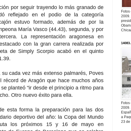
ación por seguir trayendo lo más granado de
Fotos
ó reflejado en el podio de la categoría
2009.
presi
cajón estuvo formado, además de por la
Obama
ampeona María Vasco (44.43), segunda, y por
Chica
tercera. La representación aragonesa en
estacado con la gran carrera realizada por
14083.
eta de Simply Scorpio acabó en el quinto
1.39.
 a su cada vez más extenso palmarés, Poves
 el récord de Aragón que hace muchos años
se planteó "ir desde el principio a ritmo para
echo. Otro nuevo éxito para ella.
Fotos
2009.
e esta forma la preparación para las dos
Españ
dario deportivo del año: la Copa del Mundo
a Paqu
23 de
puta los próximos 15 y 16 de mayo en