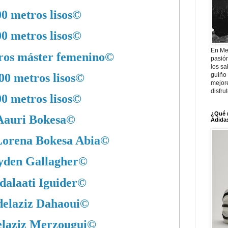
0 metros lisos
©
0 metros lisos
©
En Me
ros máster femenino
©
pasió
los sa
00 metros lisos
©
guiño 
mejor
disfru
0 metros lisos
©
¿Qué 
Aauri Bokesa
©
Adidas
Lorena Bokesa Abia
©
yden Gallagher
©
dalaati Iguider
©
elaziz Dahaoui
©
laziz Merzougui
©