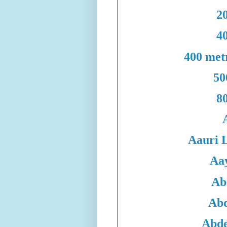
20
40
400 met
50
80
Aauri 
Aa
Ab
Abd
Abde