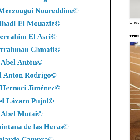
 Merzougui Noureddine
©
lhadi El Mouaziz
©
El est
errahim El Asri
©
13303.
rrahman Chmati
©
Abel Antón
©
l Antón Rodrigo
©
 Hernaci Jiménez
©
l Lázaro Pujol
©
Abel Mutai
©
intana de las Heras
©
elardo Campra
©