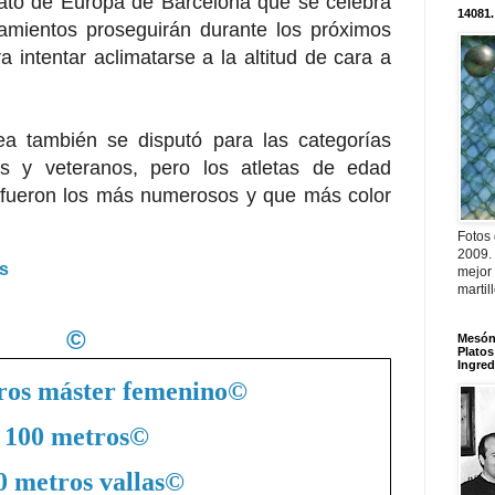
to de Europa de Barcelona que se celebra
14081.
namientos proseguirán durante los próximos
 intentar aclimatarse a la altitud de cara a
ea también se disputó para las categorías
les y veteranos, pero los atletas de edad
l fueron los más numerosos y que más color
Fotos
2009.
es
mejor
martil
©
Mesón 
Platos
Ingred
ros máster femenino
©
100 metros
©
0 metros vallas
©