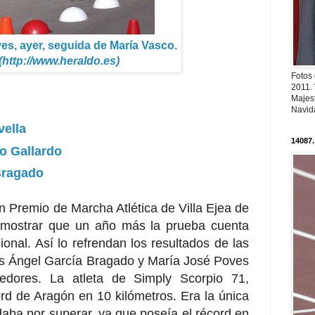
es, ayer, seguida de María Vasco.
http://www.heraldo.es)
Fotos
2011.
Majest
Navid
vella
14087.
o Gallardo
Bragado
n Premio de Marcha Atlética de Villa Ejea de
demostrar que un año más la prueba cuenta
ional. Así lo refrendan los resultados de las
ús Ángel García Bragado y María José Poves
edores. La atleta de Simply Scorpio 71,
ord de Aragón en 10 kilómetros. Era la única
aba por superar, ya que poseía el récord en