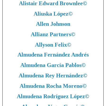
Alistair Edward Brownlee
©
Aliuska López
©
Allen Johnson
Allianz Partners
©
Allyson Felix
©
Almudena Fernández Andrés
Almudena García Pablos
©
Almudena Rey Hernández
©
Almudena Rocha Moreno
©
Almudena Rodríguez López
©