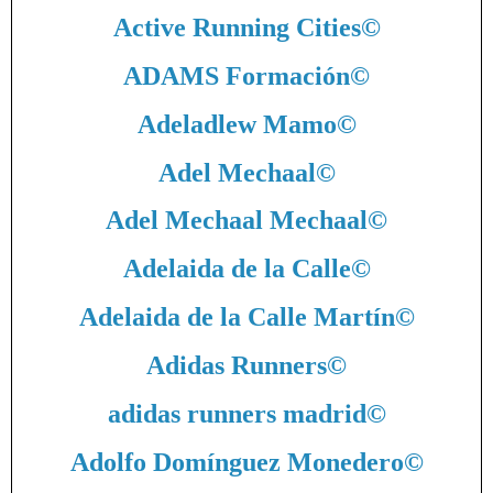
Active Running Cities
©
ADAMS Formación
©
Adeladlew Mamo
©
Adel Mechaal
©
Adel Mechaal Mechaal
©
Adelaida de la Calle
©
Adelaida de la Calle Martín
©
Adidas Runners
©
adidas runners madrid
©
Adolfo Domínguez Monedero
©