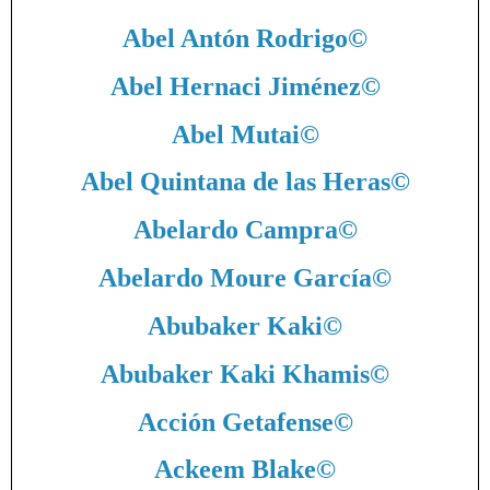
Abel Antón Rodrigo
©
Abel Hernaci Jiménez
©
Abel Mutai
©
Abel Quintana de las Heras
©
Abelardo Campra
©
Abelardo Moure García
©
Abubaker Kaki
©
Abubaker Kaki Khamis
©
Acción Getafense
©
Ackeem Blake
©