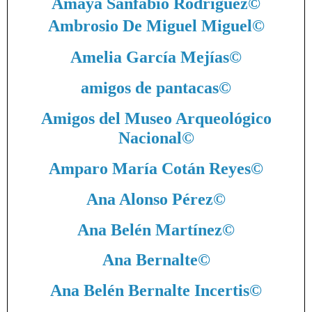
Amaya Sanfabio Rodríguez
©
Ambrosio De Miguel Miguel
©
Amelia García Mejías
©
amigos de pantacas
©
Amigos del Museo Arqueológico
Nacional
©
Amparo María Cotán Reyes
©
Ana Alonso Pérez
©
Ana Belén Martínez
©
Ana Bernalte
©
Ana Belén Bernalte Incertis
©