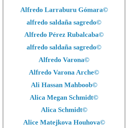
Alfredo Larraburu Gómara
©
alfredo saldaña sagredo
©
Alfredo Pérez Rubalcaba
©
alfredo saldaña sagredo
©
Alfredo Varona
©
Alfredo Varona Arche
©
Ali Hassan Mahboob
©
Alica Megan Schmidt
©
Alica Schmidt
©
Alice Matejkova Houhova
©