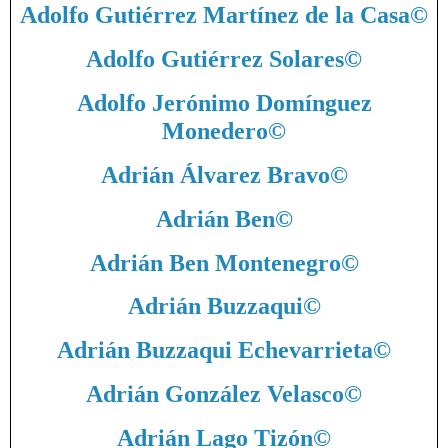
Adolfo Gutiérrez Martínez de la Casa
©
Adolfo Gutiérrez Solares
©
Adolfo Jerónimo Domínguez
Monedero
©
Adrián Álvarez Bravo
©
Adrián Ben
©
Adrián Ben Montenegro
©
Adrián Buzzaqui
©
Adrián Buzzaqui Echevarrieta
©
Adrián González Velasco
©
Adrián Lago Tizón
©