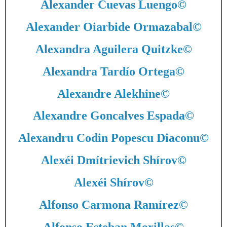
Alexander Cuevas Luengo
©
Alexander Oiarbide Ormazabal
©
Alexandra Aguilera Quitzke
©
Alexandra Tardío Ortega
©
Alexandre Alekhine
©
Alexandre Goncalves Espada
©
Alexandru Codin Popescu Diaconu
©
Alexéi Dmítrievich Shírov
©
Alexéi Shírov
©
Alfonso Carmona Ramírez
©
Alfonso Esteban Morillas
©