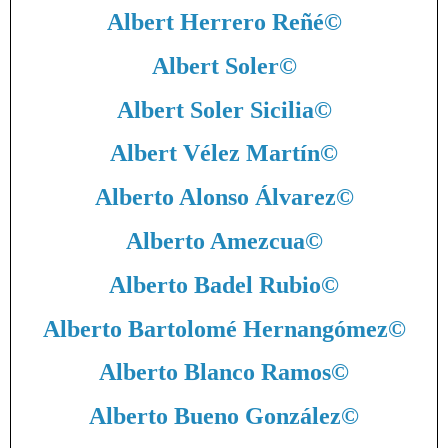
Albert Herrero Reñé
©
Albert Soler
©
Albert Soler Sicilia
©
Albert Vélez Martín
©
Alberto Alonso Álvarez
©
Alberto Amezcua
©
Alberto Badel Rubio
©
Alberto Bartolomé Hernangómez
©
Alberto Blanco Ramos
©
Alberto Bueno González
©