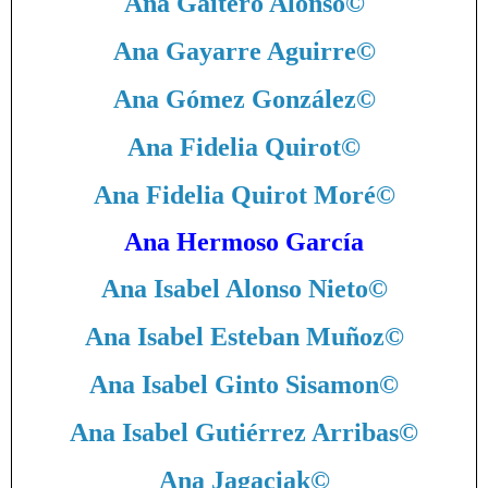
Ana Gaitero Alonso
©
Ana Gayarre Aguirre
©
Ana Gómez González
©
Ana Fidelia Quirot
©
Ana Fidelia Quirot Moré
©
Ana Hermoso García
Ana Isabel Alonso Nieto
©
Ana Isabel Esteban Muñoz
©
Ana Isabel Ginto Sisamon
©
Ana Isabel Gutiérrez Arribas
©
Ana Jagaciak
©