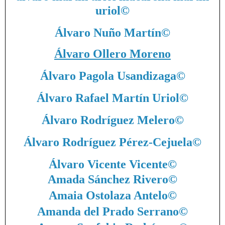
uriol
©
Álvaro Nuño Martín
©
Álvaro Ollero Moreno
Álvaro Pagola Usandizaga
©
Álvaro Rafael Martín Uriol
©
Álvaro Rodríguez Melero
©
Álvaro Rodríguez Pérez-Cejuela
©
Álvaro Vicente Vicente
©
Amada Sánchez Rivero
©
Amaia Ostolaza Antelo
©
Amanda del Prado Serrano
©