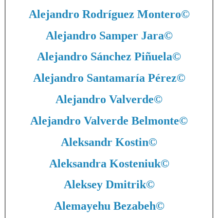
Alejandro Rodríguez Montero
©
Alejandro Samper Jara
©
Alejandro Sánchez Piñuela
©
Alejandro Santamaría Pérez
©
Alejandro Valverde
©
Alejandro Valverde Belmonte
©
Aleksandr Kostin
©
Aleksandra Kosteniuk
©
Aleksey Dmitrik
©
Alemayehu Bezabeh
©