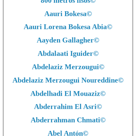
800 metros lisos
©
Aauri Bokesa
©
Aauri Lorena Bokesa Abia
©
Aayden Gallagher
©
Abdalaati Iguider
©
Abdelaziz Merzougui
©
Abdelaziz Merzougui Noureddine
©
Abdelhadi El Mouaziz
©
Abderrahim El Asri
©
Abderrahman Chmati
©
Abel Antón
©