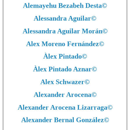
Alemayehu Bezabeh Desta
©
Alessandra Aguilar
©
Alessandra Aguilar Morán
©
Alex Moreno Fernández
©
Àlex Pintado
©
Àlex Pintado Aznar
©
Alex Schwazer
©
Alexander Arocena
©
Alexander Arocena Lizarraga
©
Alexander Bernal González
©