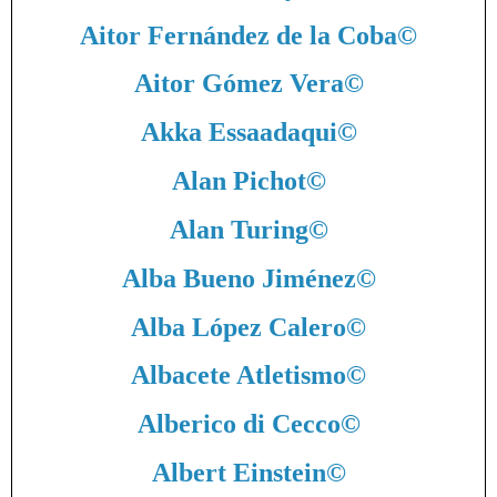
Aitor Fernández de la Coba
©
Aitor Gómez Vera
©
Akka Essaadaqui
©
Alan Pichot
©
Alan Turing
©
Alba Bueno Jiménez
©
Alba López Calero
©
Albacete Atletismo
©
Alberico di Cecco
©
Albert Einstein
©