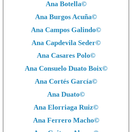
Ana Botella
©
Ana Burgos Acuña
©
Ana Campos Galindo
©
Ana Capdevila Seder
©
Ana Casares Polo
©
Ana Consuelo Duato Boix
©
Ana Cortés García
©
Ana Duato
©
Ana Elorriaga Ruiz
©
Ana Ferrero Macho
©