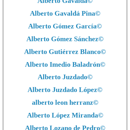
Alberto Gavaldá
©
Alberto Gavaldá Pina
©
Alberto Gómez García
©
Alberto Gómez Sánchez
©
Alberto Gutiérrez Blanco
©
Alberto Imedio Baladrón
©
Alberto Juzdado
©
Alberto Juzdado López
©
alberto leon herranz
©
Alberto López Miranda
©
Alberto Lozano de Pedro
©