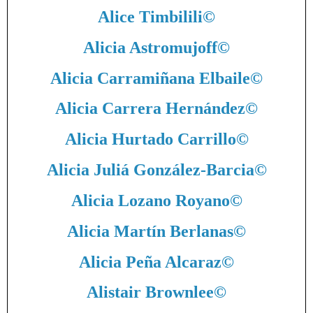
Alice Timbilili
©
Alicia Astromujoff
©
Alicia Carramiñana Elbaile
©
Alicia Carrera Hernández
©
Alicia Hurtado Carrillo
©
Alicia Juliá González-Barcia
©
Alicia Lozano Royano
©
Alicia Martín Berlanas
©
Alicia Peña Alcaraz
©
Alistair Brownlee
©