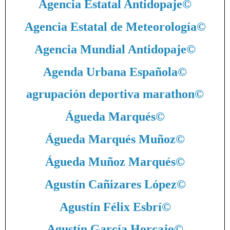
Agencia Estatal Antidopaje
©
Agencia Estatal de Meteorología
©
Agencia Mundial Antidopaje
©
Agenda Urbana Española
©
agrupación deportiva marathon
©
Águeda Marqués
©
Águeda Marqués Muñoz
©
Águeda Muñoz Marqués
©
Agustín Cañizares López
©
Agustín Félix Esbrí
©
Agustín García Horcajo
©