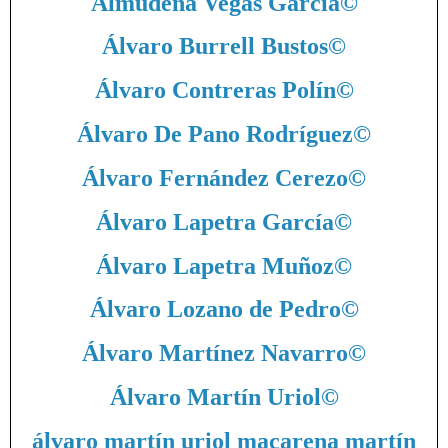
Almudena Vegas García
©
Álvaro Burrell Bustos
©
Álvaro Contreras Polín
©
Álvaro De Pano Rodríguez
©
Álvaro Fernández Cerezo
©
Álvaro Lapetra García
©
Álvaro Lapetra Muñoz
©
Álvaro Lozano de Pedro
©
Álvaro Martínez Navarro
©
Álvaro Martín Uriol
©
álvaro martín uriol macarena martín