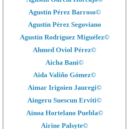
Agustín Pérez Barroso
©
Agustín Pérez Segoviano
Agustín Rodríguez Miguélez
©
Ahmed Oviol Pérez
©
Aicha Bani
©
Aida Valiño Gómez
©
Aimar Irigoien Jauregi
©
Aingeru Suescun Erviti
©
Ainoa Hortelano Puebla
©
Airine Palsyte
©