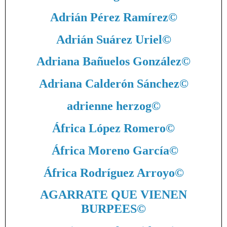
Adrián Pérez Ramírez
©
Adrián Suárez Uriel
©
Adriana Bañuelos González
©
Adriana Calderón Sánchez
©
adrienne herzog
©
África López Romero
©
África Moreno García
©
África Rodríguez Arroyo
©
AGARRATE QUE VIENEN
BURPEES
©