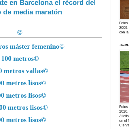
te en Barcelona el récord del
 de media maratón
Fotos
2009. 
©
con l
ros máster femenino
©
14239.
100 metros
©
0 metros vallas
©
0 metros lisos
©
0 metros lisos
©
00 metros lisos
©
Fotos
2020.
Atleti
0 metros lisos
©
en el 
Cierva