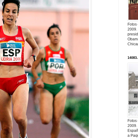
Fotos
2009.
presi
Obama
Chica
14083.
Fotos
2009.
Españ
a Paqu