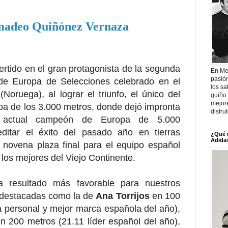
madeo Quiñónez Vernaza
rtido en el gran protagonista de la segunda
En Me
pasió
de Europa de Selecciones celebrado en el
los sa
(Noruega)
, al lograr el triunfo, el único del
guiño 
mejor
ba de los 3.000 metros, donde dejó impronta
disfru
l actual campeón de Europa de 5.000
editar el éxito del pasado año
en tierras
¿Qué 
Adidas
 novena plaza final para el equipo español
 los mejores del Viejo Continente.
 resultado más favorable para nuestros
 destacadas como la de
Ana Torrijos
en 100
a personal y mejor marca española del año),
n 200 metros (21.11 líder español del año),