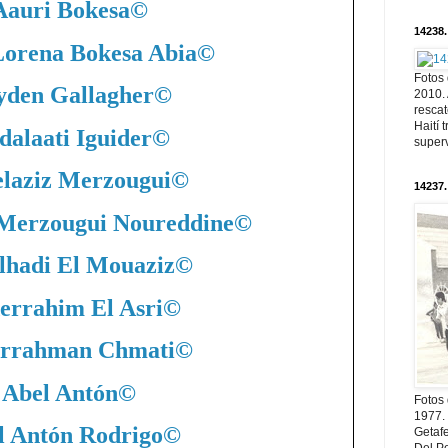
Aauri Bokesa
©
14238.
Lorena Bokesa Abia
©
Fotos
yden Gallagher
©
2010. 
resca
Haití
dalaati Iguider
©
superv
laziz Merzougui
©
14237.
 Merzougui Noureddine
©
lhadi El Mouaziz
©
errahim El Asri
©
rrahman Chmati
©
Abel Antón
©
Fotos
1977. 
l Antón Rodrigo
©
Getaf