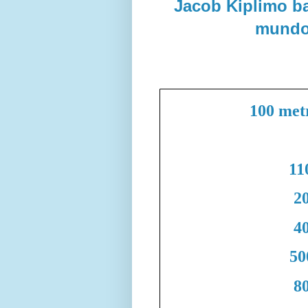
Jacob Kiplimo ba
mundo
100 met
11
20
40
50
80