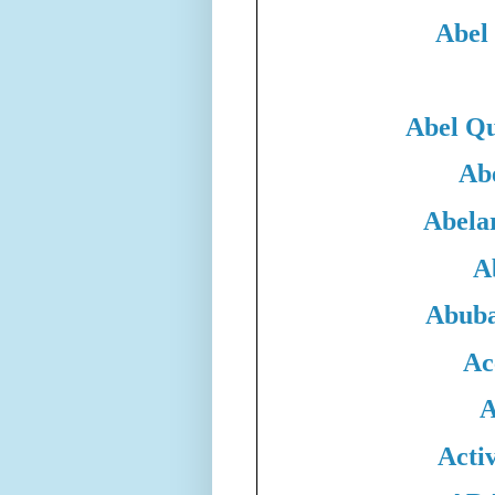
Abel
Abel Qu
Ab
Abela
A
Abuba
Ac
A
Acti