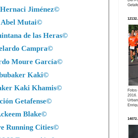
Del Po
Getaf
 Hernaci Jiménez
©
12132.
Abel Mutai
©
intana de las Heras
©
elardo Campra
©
rdo Moure García
©
bubaker Kaki
©
ker Kaki Khamis
©
Fotos
2016.
ción Getafense
©
Urban
Enriqu
ckeem Blake
©
14072.
ve Running Cities
©