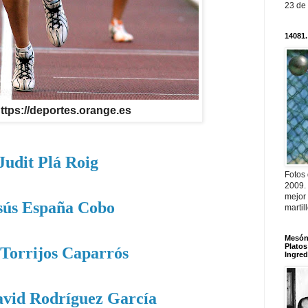
23 de
14081.
https://deportes.orange.es
Judit Plá Roig
Fotos
2009.
mejor
sús España Cobo
martil
Mesón 
Platos
Torrijos Caparrós
Ingred
avid Rodríguez García