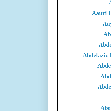
Aauri 
Aa
Ab
Abde
Abdelaziz
Abde
Abd
Abde
Abe