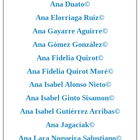
Ana Duato
©
Ana Elorriaga Ruiz
©
Ana Gayarre Aguirre
©
Ana Gómez González
©
Ana Fidelia Quirot
©
Ana Fidelia Quirot Moré
©
Ana Isabel Alonso Nieto
©
Ana Isabel Ginto Sisamon
©
Ana Isabel Gutiérrez Arribas
©
Ana Jagaciak
©
Ana Lara Nogueira Salustiano
©