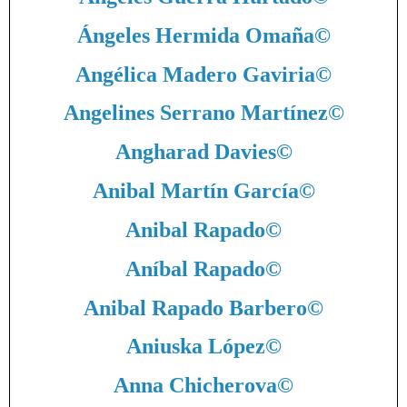
Ángeles Hermida Omaña
©
Angélica Madero Gaviria
©
Angelines Serrano Martínez
©
Angharad Davies
©
Anibal Martín García
©
Anibal Rapado
©
Aníbal Rapado
©
Anibal Rapado Barbero
©
Aniuska López
©
Anna Chicherova
©