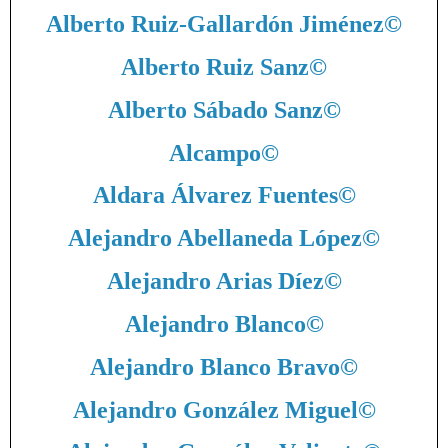
Alberto Ruiz-Gallardón Jiménez
©
Alberto Ruiz Sanz
©
Alberto Sábado Sanz
©
Alcampo
©
Aldara Álvarez Fuentes
©
Alejandro Abellaneda López
©
Alejandro Arias Díez
©
Alejandro Blanco
©
Alejandro Blanco Bravo
©
Alejandro González Miguel
©