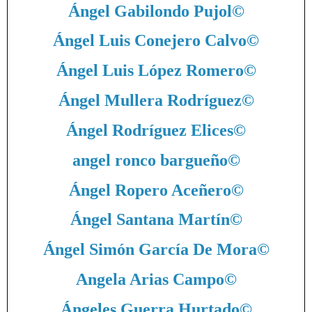
Ángel Gabilondo Pujol
©
Ángel Luis Conejero Calvo
©
Ángel Luis López Romero
©
Ángel Mullera Rodríguez
©
Ángel Rodríguez Elices
©
angel ronco bargueño
©
Ángel Ropero Aceñero
©
Ángel Santana Martín
©
Ángel Simón García De Mora
©
Angela Arias Campo
©
Ángeles Guerra Hurtado
©