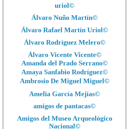
uriol
©
Álvaro Nuño Martín
©
Álvaro Rafael Martín Uriol
©
Álvaro Rodríguez Melero
©
Álvaro Vicente Vicente
©
Amanda del Prado Serrano
©
Amaya Sanfabio Rodríguez
©
Ambrosio De Miguel Miguel
©
Amelia García Mejías
©
amigos de pantacas
©
Amigos del Museo Arqueológico
Nacional
©