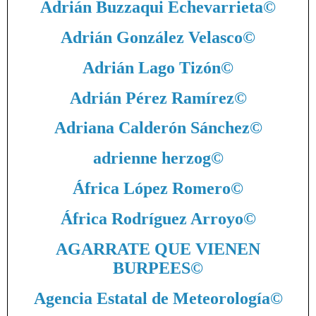
Adrián Buzzaqui Echevarrieta
©
Adrián González Velasco
©
Adrián Lago Tizón
©
Adrián Pérez Ramírez
©
Adriana Calderón Sánchez
©
adrienne herzog
©
África López Romero
©
África Rodríguez Arroyo
©
AGARRATE QUE VIENEN
BURPEES
©
Agencia Estatal de Meteorología
©