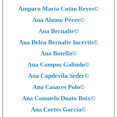
Amparo María Cotán Reyes
©
Ana Alonso Pérez
©
Ana Bernalte
©
Ana Belén Bernalte Incertis
©
Ana Botella
©
Ana Campos Galindo
©
Ana Capdevila Seder
©
Ana Casares Polo
©
Ana Consuelo Duato Boix
©
Ana Cortés García
©