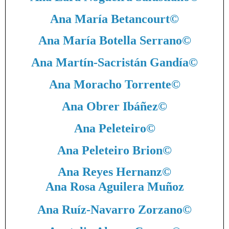
Ana María Betancourt
©
Ana María Botella Serrano
©
Ana Martín-Sacristán Gandía
©
Ana Moracho Torrente
©
Ana Obrer Ibáñez
©
Ana Peleteiro
©
Ana Peleteiro Brion
©
Ana Reyes Hernanz
©
Ana Rosa Aguilera Muñoz
Ana Ruíz-Navarro Zorzano
©