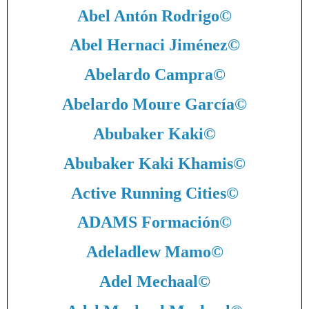
Abel Antón Rodrigo
©
Abel Hernaci Jiménez
©
Abelardo Campra
©
Abelardo Moure García
©
Abubaker Kaki
©
Abubaker Kaki Khamis
©
Active Running Cities
©
ADAMS Formación
©
Adeladlew Mamo
©
Adel Mechaal
©