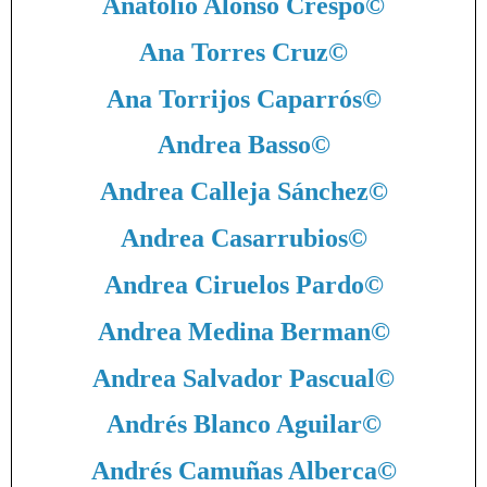
Anatolio Alonso Crespo
©
Ana Torres Cruz
©
Ana Torrijos Caparrós
©
Andrea Basso
©
Andrea Calleja Sánchez
©
Andrea Casarrubios
©
Andrea Ciruelos Pardo
©
Andrea Medina Berman
©
Andrea Salvador Pascual
©
Andrés Blanco Aguilar
©
Andrés Camuñas Alberca
©