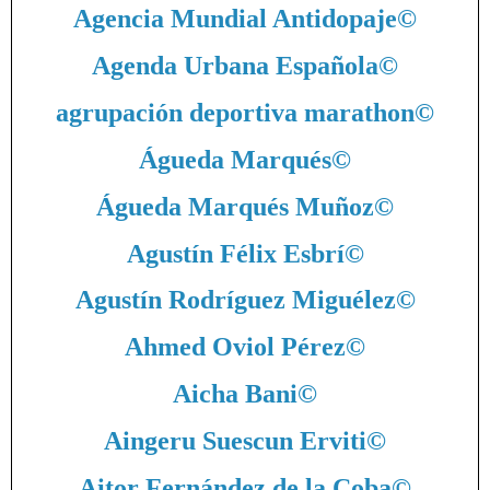
Agencia Mundial Antidopaje
©
Agenda Urbana Española
©
agrupación deportiva marathon
©
Águeda Marqués
©
Águeda Marqués Muñoz
©
Agustín Félix Esbrí
©
Agustín Rodríguez Miguélez
©
Ahmed Oviol Pérez
©
Aicha Bani
©
Aingeru Suescun Erviti
©
Aitor Fernández de la Coba
©