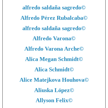
alfredo saldaña sagredo
©
Alfredo Pérez Rubalcaba
©
alfredo saldaña sagredo
©
Alfredo Varona
©
Alfredo Varona Arche
©
Alica Megan Schmidt
©
Alica Schmidt
©
Alice Matejkova Houhova
©
Aliuska López
©
Allyson Felix
©