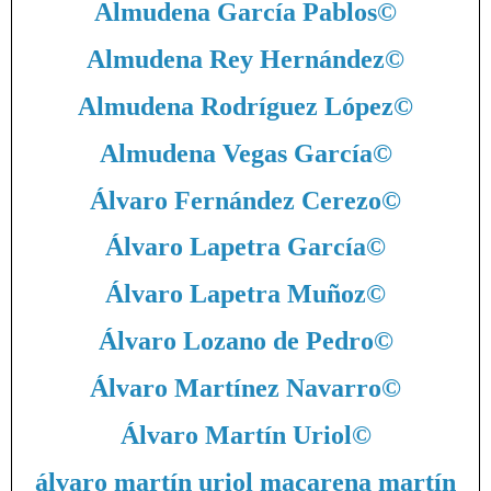
Almudena García Pablos
©
Almudena Rey Hernández
©
Almudena Rodríguez López
©
Almudena Vegas García
©
Álvaro Fernández Cerezo
©
Álvaro Lapetra García
©
Álvaro Lapetra Muñoz
©
Álvaro Lozano de Pedro
©
Álvaro Martínez Navarro
©
Álvaro Martín Uriol
©
álvaro martín uriol macarena martín