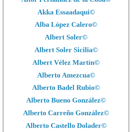
Akka Essaadaqui
©
Alba López Calero
©
Albert Soler
©
Albert Soler Sicilia
©
Albert Vélez Martín
©
Alberto Amezcua
©
Alberto Badel Rubio
©
Alberto Bueno González
©
Alberto Carreño González
©
Alberto Castello Dolader
©