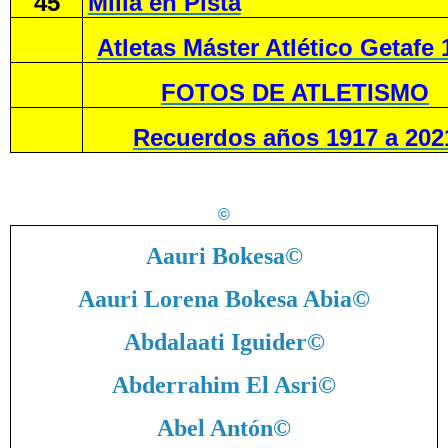
45
Milla en Pista
Atletas Máster Atlético Getafe 
FOTOS DE ATLETISMO
Recuerdos años 1917 a 202
©
Aauri Bokesa
©
Aauri Lorena Bokesa Abia
©
Abdalaati Iguider
©
Abderrahim El Asri
©
Abel Antón
©