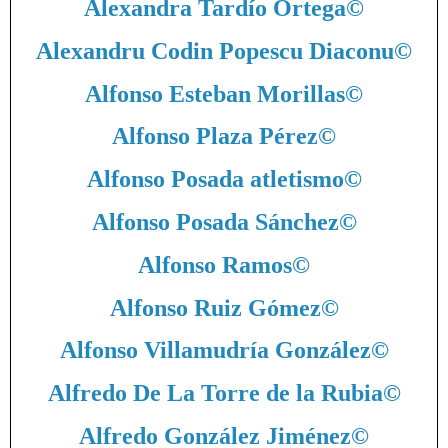
Alexandra Tardío Ortega
©
Alexandru Codin Popescu Diaconu
©
Alfonso Esteban Morillas
©
Alfonso Plaza Pérez
©
Alfonso Posada atletismo
©
Alfonso Posada Sánchez
©
Alfonso Ramos
©
Alfonso Ruiz Gómez
©
Alfonso Villamudría González
©
Alfredo De La Torre de la Rubia
©
Alfredo González Jiménez
©