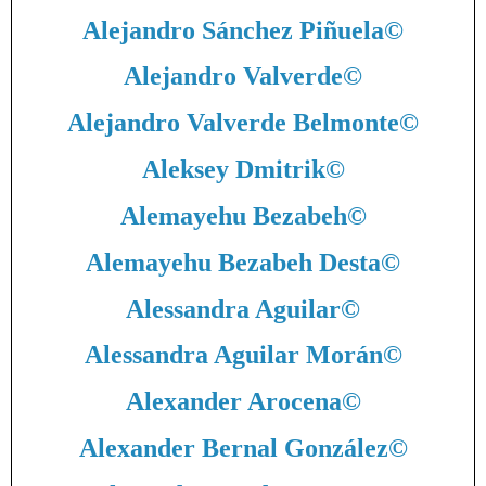
Alejandro Sánchez Piñuela
©
Alejandro Valverde
©
Alejandro Valverde Belmonte
©
Aleksey Dmitrik
©
Alemayehu Bezabeh
©
Alemayehu Bezabeh Desta
©
Alessandra Aguilar
©
Alessandra Aguilar Morán
©
Alexander Arocena
©
Alexander Bernal González
©