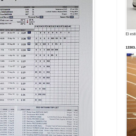
El est
13303.