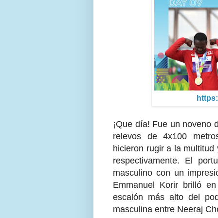
https
¡Que día! Fue un noveno dí
relevos de 4x100 metro
hicieron rugir a la multitu
respectivamente. El port
masculino con un impresio
Emmanuel Korir brilló en
escalón más alto del pod
masculina entre Neeraj Ch