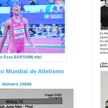
En Me
pasió
los sa
guiño 
mejor
disfru
az Essa BARSHIM( tdp)
¿Qué 
Adidas
 Mundial de Atletismo
Número 10056