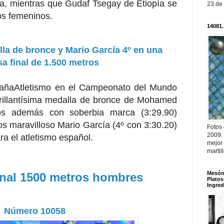
ima, mientras que Gudaf Tsegay de Etiopía se
23 de
os femeninos.
14081.
la de bronce y Mario García 4º en una
sa final de 1.500 metros
añaAtletismo en el Campeonato del Mundo
rillantísima medalla de bronce de Mohamed
os además con soberbia marca (3:29.90)
s maravilloso Mario García (4º con 3:30.20)
Fotos
2009.
ra el atletismo español.
mejor
martil
Mesón 
inal 1500 metros hombres
Platos
Ingred
Número 10058