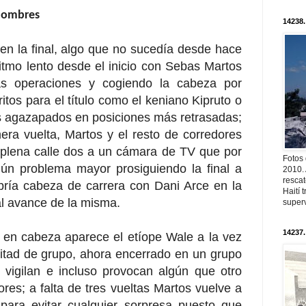
 hombres
14238.
en la final, algo que no sucedía desde hace
itmo lento desde el inicio con Sebas Martos
s operaciones y cogiendo la cabeza por
itos para el título como el keniano Kipruto o
s agazapados en posiciones más retrasadas;
era vuelta, Martos y el resto de corredores
 plena calle dos a un cámara de TV que por
Fotos
ún problema mayor prosiguiendo la final a
2010. 
resca
ría cabeza de carrera con Dani Arce en la
Haití
 al avance de la misma.
superv
14237.
 en cabeza aparece el etíope Wale a la vez
tad de grupo, ahora encerrado en un grupo
vigilan e incluso provocan algún que otro
es; a falta de tres vueltas Martos vuelve a
para evitar cualquier sorpresa puesto que