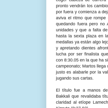
pronto vendrán los cambios
por fuera y comienza a dej
aviva el ritmo que rompe
quedando fuera pero no 
unidades y que a falta d
hasta la sexta plaza en l
medallas ya están algo lej
y apretando dientes afront
lucha por ser finalista q
con 8:30.05 en la que ha s
campeonato; Martos llega 
justo es alabarle por la v
jugando sus cartas.
El título fue a manos d
Bakkali que revalidaba tí
claridad al etíope Lamec