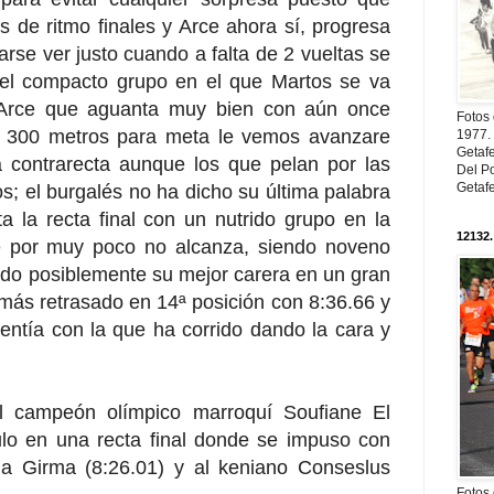
 de ritmo finales y Arce ahora sí, progresa
arse ver justo cuando a falta de 2 vueltas se
 el compacto grupo en el que Martos se va
Arce que aguanta muy bien con aún once
Fotos
e 300 metros para meta le vemos avanzare
1977. 
Getaf
a contrarecta aunque los que pelan por las
Del Po
Getaf
os; el burgalés no ha dicho su última palabra
a la recta final con un nutrido grupo en la
12132.
ue por muy poco no alcanza, siendo noveno
ido posiblemente su mejor carera en un gran
más retrasado en 14ª posición con 8:36.66 y
alentía con la que ha corrido dando la cara y
el campeón olímpico marroquí Soufiane El
tulo en una recta final donde se impuso con
ha Girma (8:26.01) y al keniano Conseslus
Fotos