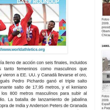
Fotos
2009.
presi
Obama
Chica
14083.
://www.worldathletics.org
a lleno de acción con seis finales, incluidos
s tanto femeninos como masculinos que
d y vieron a EE. UU. y Canadá llevarse el oro,
ugués Pedro Pichardo ganó el triple salto
nante salto de 17,95 metros, y el keniano
 los 800 metros masculinos para subir al
Fotos
io. La batalla de lanzamiento de jabalina
2009.
Españ
opra de India y Anderson Peters de Granada
a Paqu