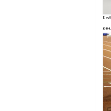
El est
13303.