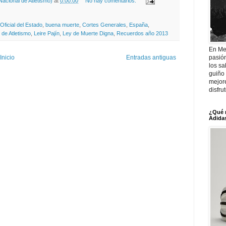
acional de Atletismo)
at
0:00:00
No hay comentarios:
 Oficial del Estado
,
buena muerte
,
Cortes Generales
,
España
,
 de Atletismo
,
Leire Pajín
,
Ley de Muerte Digna
,
Recuerdos año 2013
En Me
Inicio
Entradas antiguas
pasió
los sa
guiño 
mejor
disfru
¿Qué 
Adidas