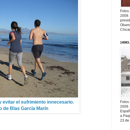
Fotos
2009.
presi
Obama
Chica
14083.
 y evitar el sufrimiento innecesario.
Fotos
2009.
o de Blas García Marín
Españ
a Paqu
23 de