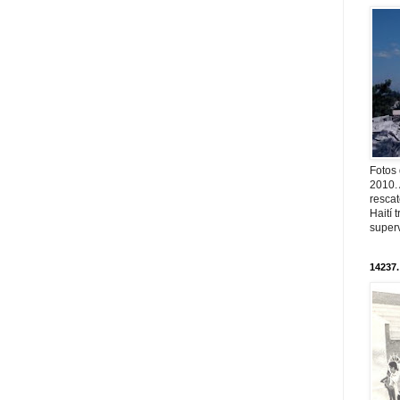
Fotos
2010. 
resca
Haití
superv
14237.