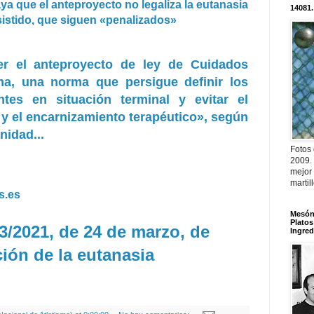
aya que el anteproyecto no legaliza la eutanasia
14081.
asistido, que siguen «penalizados»
er el anteproyecto de ley de Cuidados
na, una norma que persigue definir los
tes en situación terminal y evitar el
 y el encarnizamiento terapéutico», según
nidad...
Fotos
2009.
mejor
martil
s.es
Mesón 
Platos
3/2021, de 24 de marzo, de
Ingred
ión de la eutanasia