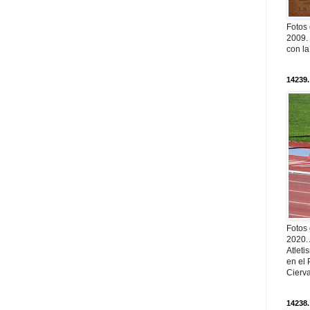
Fotos
2009. 
con l
14239.
Fotos
2020.
Atleti
en el 
Cierva
14238.