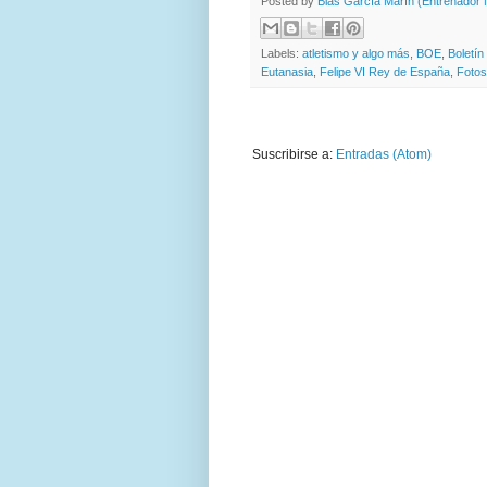
Posted by
Blas García Marín (Entrenador N
Labels:
atletismo y algo más
,
BOE
,
Boletín
Eutanasia
,
Felipe VI Rey de España
,
Fotos
Suscribirse a:
Entradas (Atom)