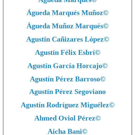
Águeda Marqués Muñoz
©
Águeda Muñoz Marqués
©
Agustín Cañizares López
©
Agustín Félix Esbrí
©
Agustín García Horcajo
©
Agustín Pérez Barroso
©
Agustín Pérez Segoviano
Agustín Rodríguez Miguélez
©
Ahmed Oviol Pérez
©
Aicha Bani
©