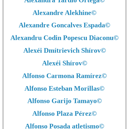
Alexandre Alekhine
©
Alexandre Goncalves Espada
©
Alexandru Codin Popescu Diaconu
©
Alexéi Dmítrievich Shírov
©
Alexéi Shírov
©
Alfonso Carmona Ramírez
©
Alfonso Esteban Morillas
©
Alfonso Garijo Tamayo
©
Alfonso Plaza Pérez
©
Alfonso Posada atletismo
©