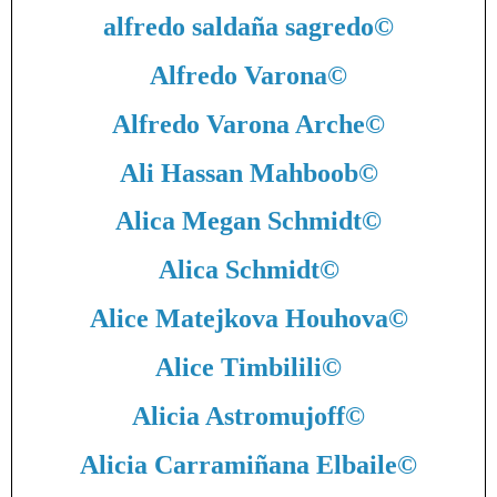
alfredo saldaña sagredo
©
Alfredo Varona
©
Alfredo Varona Arche
©
Ali Hassan Mahboob
©
Alica Megan Schmidt
©
Alica Schmidt
©
Alice Matejkova Houhova
©
Alice Timbilili
©
Alicia Astromujoff
©
Alicia Carramiñana Elbaile
©