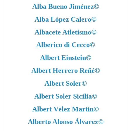
Alba Bueno Jiménez
©
Alba López Calero
©
Albacete Atletismo
©
Alberico di Cecco
©
Albert Einstein
©
Albert Herrero Reñé
©
Albert Soler
©
Albert Soler Sicilia
©
Albert Vélez Martín
©
Alberto Alonso Álvarez
©