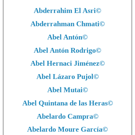
Abderrahim El Asri
©
Abderrahman Chmati
©
Abel Antón
©
Abel Antón Rodrigo
©
Abel Hernaci Jiménez
©
Abel Lázaro Pujol
©
Abel Mutai
©
Abel Quintana de las Heras
©
Abelardo Campra
©
Abelardo Moure García
©