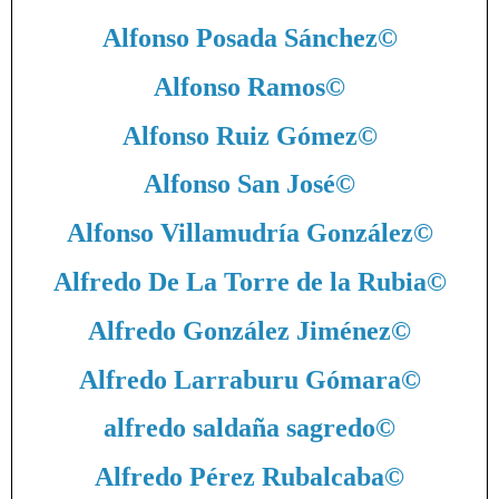
Alfonso Posada Sánchez
©
Alfonso Ramos
©
Alfonso Ruiz Gómez
©
Alfonso San José
©
Alfonso Villamudría González
©
Alfredo De La Torre de la Rubia
©
Alfredo González Jiménez
©
Alfredo Larraburu Gómara
©
alfredo saldaña sagredo
©
Alfredo Pérez Rubalcaba
©