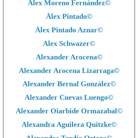
Alex Moreno Fernández
©
Àlex Pintado
©
Àlex Pintado Aznar
©
Alex Schwazer
©
Alexander Arocena
©
Alexander Arocena Lizarraga
©
Alexander Bernal González
©
Alexander Cuevas Luengo
©
Alexander Oiarbide Ormazabal
©
Alexandra Aguilera Quitzke
©
Alexandra Tardío Ortega
©