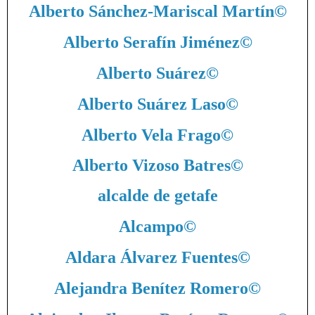
Alberto Sánchez-Mariscal Martín
©
Alberto Serafín Jiménez
©
Alberto Suárez
©
Alberto Suárez Laso
©
Alberto Vela Frago
©
Alberto Vizoso Batres
©
alcalde de getafe
Alcampo
©
Aldara Álvarez Fuentes
©
Alejandra Benítez Romero
©