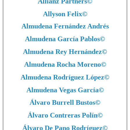
Allianz Partners
©
Allyson Felix
©
Almudena Fernández Andrés
Almudena García Pablos
©
Almudena Rey Hernández
©
Almudena Rocha Moreno
©
Almudena Rodríguez López
©
Almudena Vegas García
©
Álvaro Burrell Bustos
©
Álvaro Contreras Polín
©
Álvaro De Pano Rodríguez
©