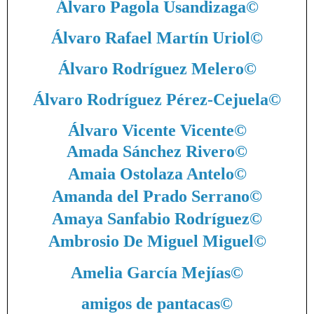
Álvaro Pagola Usandizaga
©
Álvaro Rafael Martín Uriol
©
Álvaro Rodríguez Melero
©
Álvaro Rodríguez Pérez-Cejuela
©
Álvaro Vicente Vicente
©
Amada Sánchez Rivero
©
Amaia Ostolaza Antelo
©
Amanda del Prado Serrano
©
Amaya Sanfabio Rodríguez
©
Ambrosio De Miguel Miguel
©
Amelia García Mejías
©
amigos de pantacas
©