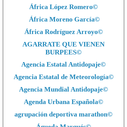
África López Romero
©
África Moreno García
©
África Rodríguez Arroyo
©
AGARRATE QUE VIENEN
BURPEES
©
Agencia Estatal Antidopaje
©
Agencia Estatal de Meteorología
©
Agencia Mundial Antidopaje
©
Agenda Urbana Española
©
agrupación deportiva marathon
©
Águeda Marqués
©