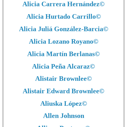
Alicia Carrera Hernández
©
Alicia Hurtado Carrillo
©
Alicia Juliá González-Barcia
©
Alicia Lozano Royano
©
Alicia Martín Berlanas
©
Alicia Peña Alcaraz
©
Alistair Brownlee
©
Alistair Edward Brownlee
©
Aliuska López
©
Allen Johnson