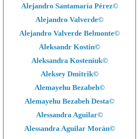
Alejandro Santamaría Pérez
©
Alejandro Valverde
©
Alejandro Valverde Belmonte
©
Aleksandr Kostin
©
Aleksandra Kosteniuk
©
Aleksey Dmitrik
©
Alemayehu Bezabeh
©
Alemayehu Bezabeh Desta
©
Alessandra Aguilar
©
Alessandra Aguilar Morán
©