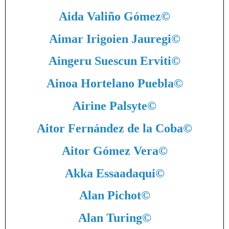
Aida Valiño Gómez
©
Aimar Irigoien Jauregi
©
Aingeru Suescun Erviti
©
Ainoa Hortelano Puebla
©
Airine Palsyte
©
Aitor Fernández de la Coba
©
Aitor Gómez Vera
©
Akka Essaadaqui
©
Alan Pichot
©
Alan Turing
©