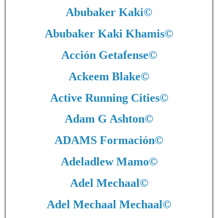
Abubaker Kaki
©
Abubaker Kaki Khamis
©
Acción Getafense
©
Ackeem Blake
©
Active Running Cities
©
Adam G Ashton
©
ADAMS Formación
©
Adeladlew Mamo
©
Adel Mechaal
©
Adel Mechaal Mechaal
©