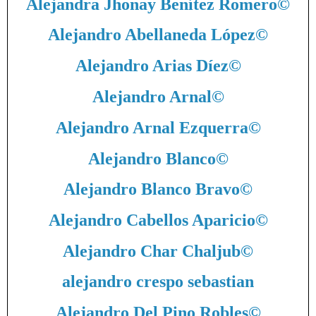
Alejandra Jhonay Benítez Romero
©
Alejandro Abellaneda López
©
Alejandro Arias Díez
©
Alejandro Arnal
©
Alejandro Arnal Ezquerra
©
Alejandro Blanco
©
Alejandro Blanco Bravo
©
Alejandro Cabellos Aparicio
©
Alejandro Char Chaljub
©
alejandro crespo sebastian
Alejandro Del Pino Robles
©