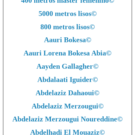
400 metros máster femenino
©
5000 metros lisos
©
800 metros lisos
©
Aauri Bokesa
©
Aauri Lorena Bokesa Abia
©
Aayden Gallagher
©
Abdalaati Iguider
©
Abdelaziz Dahaoui
©
Abdelaziz Merzougui
©
Abdelaziz Merzougui Noureddine
©
Abdelhadi El Mouaziz
©