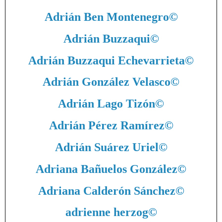
Adrián Ben Montenegro
©
Adrián Buzzaqui
©
Adrián Buzzaqui Echevarrieta
©
Adrián González Velasco
©
Adrián Lago Tizón
©
Adrián Pérez Ramírez
©
Adrián Suárez Uriel
©
Adriana Bañuelos González
©
Adriana Calderón Sánchez
©
adrienne herzog
©