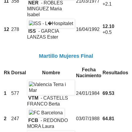
11
358
21/03/1977
NER
- ROBLES
+2.1
MINGUEZ Maria
Isabel
12.10
12
278
16/04/1992
ISS
- GARCIA
+0.5
LANZAS Ester
Martillo Mujeres Final
Fecha
Rk
Dorsal
Nombre
Resultados
Nacimiento
1
577
24/01/1984
69.53
VTM
- CASTELLS
FRANCO Berta
2
247
03/07/1988
64.81
FCB
- REDONDO
MORA Laura