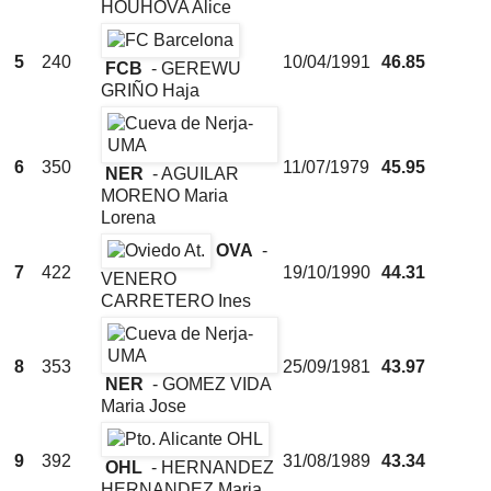
HOUHOVA Alice
5
240
10/04/1991
46.85
FCB
- GEREWU
GRIÑO Haja
6
350
11/07/1979
45.95
NER
- AGUILAR
MORENO Maria
Lorena
OVA
-
7
422
19/10/1990
44.31
VENERO
CARRETERO Ines
8
353
25/09/1981
43.97
NER
- GOMEZ VIDA
Maria Jose
9
392
31/08/1989
43.34
OHL
- HERNANDEZ
HERNANDEZ Maria