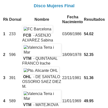
Disco Mujeres Final
Fecha
Rk
Dorsal
Nombre
Resultados
Nacimiento
1
233
03/08/1986
54.02
FCB
- ASENJO
ALVAREZ Sabina
2
596
18/09/1978
52.35
VTM
- QUINTANAL
FRANCO Irache
OHL
- DE SANTALO
3
391
22/11/1981
51.36
OSSORIO SAEZ DIEZ
M.
4
589
11/01/1969
49.95
VTM
- MATEJKOVA