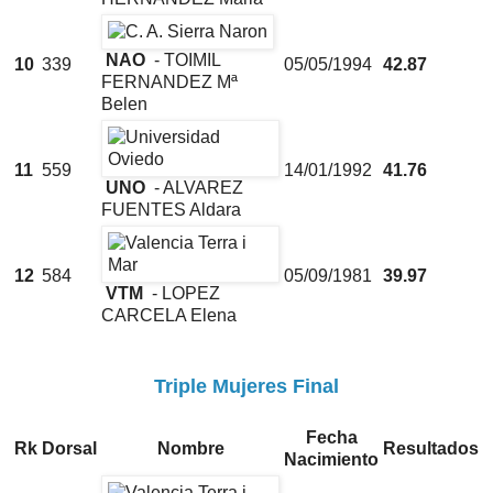
NAO
- TOIMIL
10
339
05/05/1994
42.87
FERNANDEZ Mª
Belen
11
559
14/01/1992
41.76
UNO
- ALVAREZ
FUENTES Aldara
12
584
05/09/1981
39.97
VTM
- LOPEZ
CARCELA Elena
Triple Mujeres Final
Fecha
Rk
Dorsal
Nombre
Resultados
Nacimiento