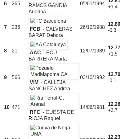
12.81
6
265
05/01/1994
RAMOS GANDIA
+1.4
Ariadna
12.80
7
236
26/12/1988
FCB
- CALVERAS
-0.3
BARAT Debora
12.77
8
21
12/07/1989
AAC
- POU
+1.5
BARRERA Marta
12.70
9
566
03/10/1992
-0.1
VIM
- CALLEJA
SANCHEZ Andrea
12.28
10
471
14/06/1981
+3.7
RFC
- CUESTA DE
RIOJA Raquel
12.23