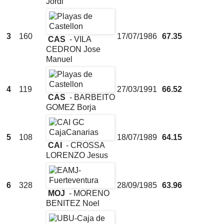
Jordi
3
160
17/07/1986
67.35
CAS
- VILA
CEDRON Jose
Manuel
4
119
27/03/1991
66.52
CAS
- BARBEITO
GOMEZ Borja
5
108
18/07/1989
64.15
CAI
- CROSSA
LORENZO Jesus
6
328
28/09/1985
63.96
MOJ
- MORENO
BENITEZ Noel