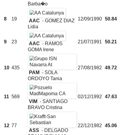
Barba�o
8
19
12/09/1990
50.84
AAC
- GOMEZ DIAZ
Lidia
9
23
21/07/1991
50.21
AAC
- RAMOS
GOMA Irene
10
435
27/08/1982
49.72
PAM
- SOLA
ORDOYO Tania
11
569
02/12/1992
47.63
VIM
- SANTIAGO
BRAVO Cristina
12
77
22/12/1982
45.06
ASS
- DELGADO