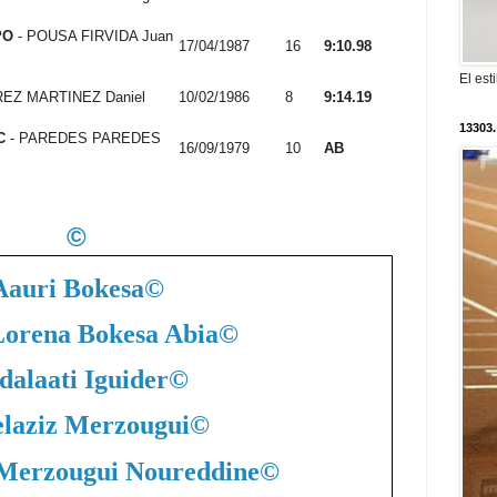
PO
- POUSA FIRVIDA Juan
17/04/1987
16
9:10.98
El est
REZ MARTINEZ Daniel
10/02/1986
8
9:14.19
13303.
C
- PAREDES PAREDES
16/09/1979
10
AB
©
Aauri Bokesa
©
Lorena Bokesa Abia
©
dalaati Iguider
©
laziz Merzougui
©
 Merzougui Noureddine
©