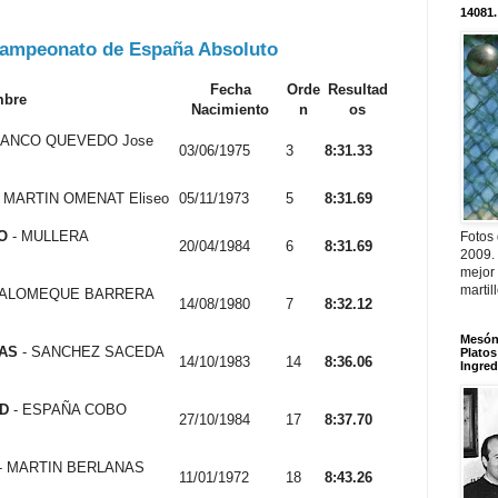
14081.
ampeonato de España Absoluto
Fecha
Orde
Resultad
bre
Nacimiento
n
os
LANCO QUEVEDO Jose
03/06/1975
3
8:31.33
 MARTIN OMENAT Eliseo
05/11/1973
5
8:31.69
O
- MULLERA
Fotos
20/04/1984
6
8:31.69
2009.
mejor
martil
PALOMEQUE BARRERA
14/08/1980
7
8:32.12
Mesón 
AS
- SANCHEZ SACEDA
Platos
14/10/1983
14
8:36.06
Ingred
D
- ESPAÑA COBO
27/10/1984
17
8:37.70
- MARTIN BERLANAS
11/01/1972
18
8:43.26