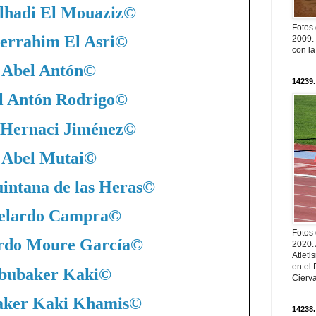
lhadi El Mouaziz
©
Fotos
errahim El Asri
©
2009. 
con l
Abel Antón
©
14239.
l Antón Rodrigo
©
 Hernaci Jiménez
©
Abel Mutai
©
intana de las Heras
©
elardo Campra
©
Fotos
rdo Moure García
©
2020.
Atleti
en el 
bubaker Kaki
©
Cierva
ker Kaki Khamis
©
14238.