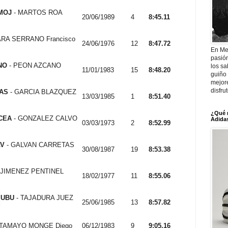
MOJ
- MARTOS ROA
20/06/1989
4
8:45.11
ARA SERRANO Francisco
24/06/1976
12
8:47.72
En Me
pasió
NO
- PEON AZCANO
los sa
11/01/1983
15
8:48.20
guiño 
mejor
disfru
AS
- GARCIA BLAZQUEZ
13/03/1985
1
8:51.40
¿Qué 
CEA
- GONZALEZ CALVO
Adidas
03/03/1973
2
8:52.99
LV
- GALVAN CARRETAS
30/08/1987
19
8:53.38
 JIMENEZ PENTINEL
18/02/1977
11
8:55.06
UBU
- TAJADURA JUEZ
25/06/1985
13
8:57.82
 TAMAYO MONGE Diego
06/12/1983
9
9:05.16