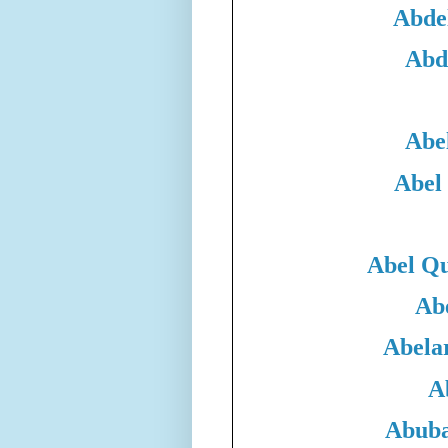
Abde
Abd
Abe
Abel
Abel Qu
Ab
Abela
A
Abuba