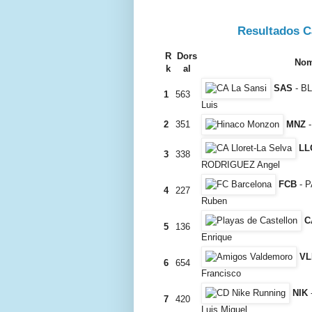
Resultados C
R
Dors
Nom
k
al
SAS
- B
1
563
Luis
2
351
MNZ
-
LL
3
338
RODRIGUEZ Angel
FCB
- 
4
227
Ruben
C
5
136
Enrique
VL
6
654
Francisco
NIK
7
420
Luis Miguel