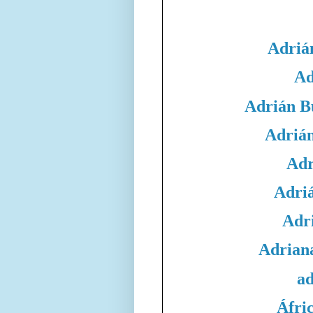
Adriá
Ad
Adrián B
Adrián
Adr
Adri
Adri
Adrian
ad
Áfri