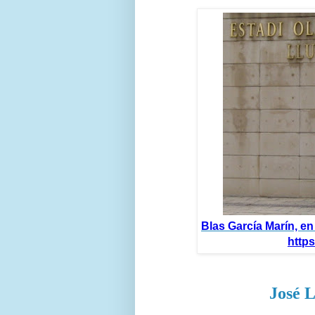
Blas García Marín, en
https
José 