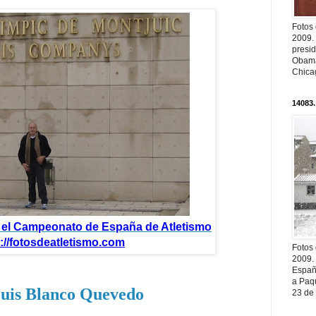
Fotos
2009.
presi
Obama
Chica
14083.
 el
Campeonato de España de Atletismo
://fotosdeatletismo.com
Fotos
2009.
Españ
a Paqu
Luis Blanco Quevedo
23 de