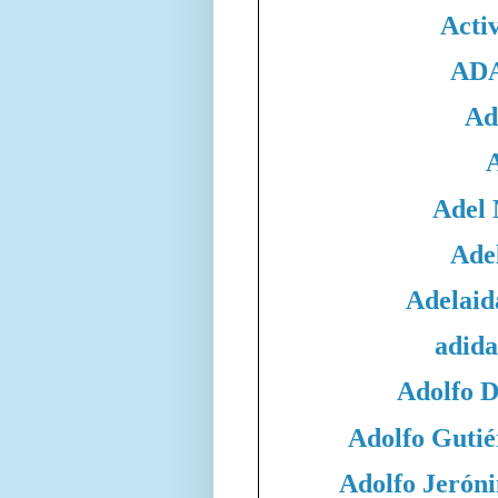
Acti
ADA
Ad
Adel
Adel
Adelaid
adida
Adolfo 
Adolfo Gutié
Adolfo Jeró