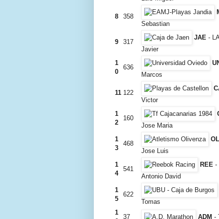
8
358
Sebastian
JAE
- L
9
317
Javier
1
U
636
0
Marcos
C
11
122
Victor
1
160
2
Jose Maria
1
O
468
3
Jose Luis
1
REE
-
541
4
Antonio David
1
622
5
Tomas
1
37
ADM
-