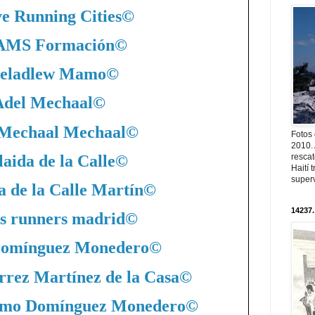
ve Running Cities
©
MS Formación
©
eladlew Mamo
©
Adel Mechaal
©
 Mechaal Mechaal
©
Fotos
2010. 
aida de la Calle
©
resca
Haití
superv
a de la Calle Martín
©
14237.
s runners madrid
©
Domínguez Monedero
©
rrez Martínez de la Casa
©
nimo Domínguez Monedero
©