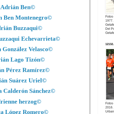
Adrián Ben
©
n Ben Montenegro
©
Fotos
1977. 
Getaf
rián Buzzaqui
©
Del Po
Getaf
uzzaqui Echevarrieta
©
12132.
 González Velasco
©
ián Lago Tizón
©
án Pérez Ramírez
©
án Suárez Uriel
©
a Calderón Sánchez
©
rienne herzog
©
Fotos
2016.
ca López Romero
©
Urban