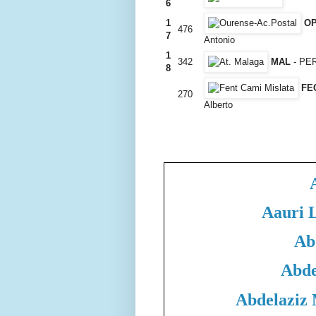
6
1
O
476
7
Antonio
1
342
MAL
- PE
8
FE
270
Alberto
Aauri 
Ab
Abde
Abdelaziz