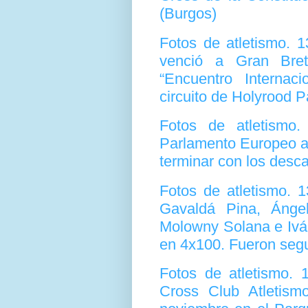
(Burgos)
Fotos de atletismo. 
venció a Gran Bre
“Encuentro Internac
circuito de Holyrood 
Fotos de atletismo
Parlamento Europeo a
terminar con los desc
Fotos de atletismo. 
Gavaldá Pina, Ánge
Molowny Solana e Iván
en 4x100. Fueron segu
Fotos de atletismo.
Cross Club Atletism