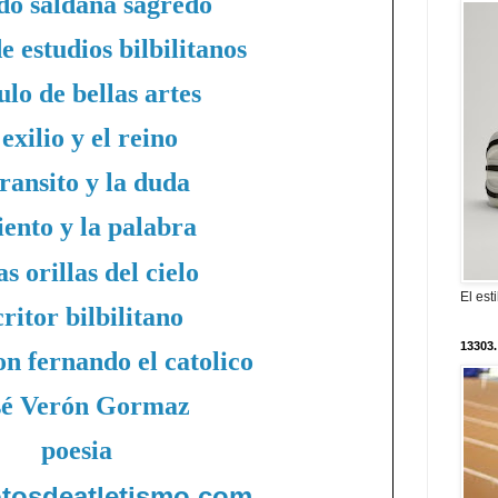
edo saldaña sagredo
e estudios bilbilitanos
ulo de bellas artes
 exilio y el reino
transito y la duda
viento y la palabra
as orillas del cielo
El est
critor bilbilitano
13303.
on fernando el catolico
sé Verón Gormaz
poesia
fotosdeatletismo.com