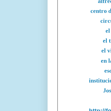
alfr
centro d
circ
el
el 
el 
en l
es
instituci
Jo
http://