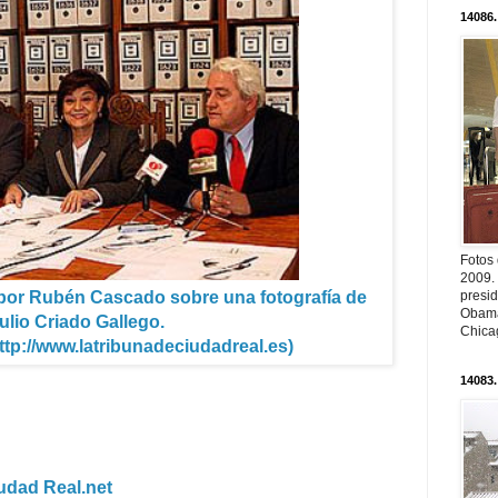
14086.
Fotos
2009.
 por Rubén Cascado sobre una fotografía de
presi
Obama
ulio Criado Gallego.
Chica
http://www.latribunadeciudadreal.es)
14083.
iudad Real.net