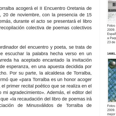
orralba acogerá el II Encuentro Oretania de
, 20 de noviembre, con la presencia de 15
emás, durante el acto se presentará el libro
Fotos
ecopilación colectiva de poemas colectivos
2009.
Españ
a Paqu
23 de
rdinador del encuentro y poeta, se trata de
de escuchar la palabra hecha verso en un
14081.
rreda ha aceptado encantado la invitación
s de esperanza, en una apuesta decidida por
ho. Por su parte, la alcaldesa de Torralba,
irmó que «para Torralba es un honor acoger
á el primer recital poético que se realiza en el
o mi agradecimiento». Además, el editor del
ó que «la recaudación del libro de poemas irá
ciación de Minusválidos de Torralba de
Fotos
2009.
mejor