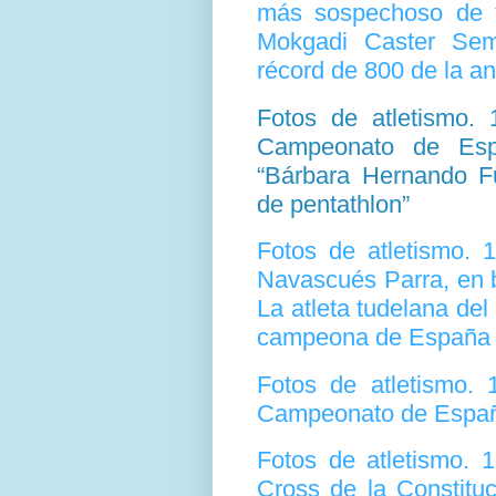
más sospechoso de t
Mokgadi Caster Sem
récord de 800 de la a
Fotos de atletismo.
Campeonato de Espa
“Bárbara Hernando F
de pentathlon”
Fotos de atletismo. 
Navascués Parra, en 
La atleta tudelana de
campeona de España 
Fotos de atletismo.
Campeonato de Españ
Fotos de atletismo. 
Cross de la Constitu