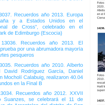
Fotos
2020.
Atleti
13037. Recuerdos año 2013. Europa
en el 
Cierva
taña y a Estados Unidos en el
ional de Cross”, celebrado en el
14238.
Park de Edimburgo (Escocia)
. 13036. Recuerdos año 2013. El
prueba por una abrumadora mayoría
artes pesqueros
13035. Recuerdos año 2010. Alberto
l David Rodríguez García, Daniel
Fotos
 Mocholí Calabuig, realizaron 40.04
2010. 
ndos en la Final B
resca
Haití
superv
 13034. Recuerdos año 2012. XXVII
o Suanzes, se celebrará el 11 de
14237.