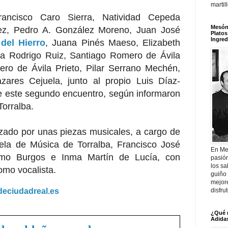
martil
rancisco Caro Sierra, Natividad Cepeda
Mesón 
rez, Pedro A. González Moreno, Juan José
Platos
Ingred
 del Hierro
, Juana Pinés Maeso, Elizabeth
a Rodrigo Ruiz, Santiago Romero de Ávila
ero de Ávila Prieto, Pilar Serrano Mechén,
zares Cejuela, junto al propio Luis Díaz-
e este segundo encuentro, según informaron
orralba.
zado por unas piezas musicales, a cargo de
ela de Música de Torralba, Francisco José
En Me
ermo Burgos e Inma Martín de Lucía, con
pasió
los sa
omo vocalista.
guiño 
mejor
adeciudadreal.es
disfru
¿Qué 
Adidas