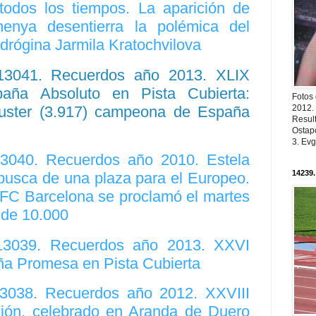
odos los tiempos. La aparición de
enya desentierra la polémica del
ndrógina Jarmila Kratochvilova
 13041. Recuerdos año 2013. XLIX
ña Absoluto en Pista Cubierta:
Fotos
uster (3.917) campeona de España
2012.
Resul
Ostapc
3. Evg
13040. Recuerdos año 2010. Estela
14239.
busca de una plaza para el Europeo.
l FC Barcelona se proclamó el martes
de 10.000
 13039. Recuerdos año 2013. XXVI
a Promesa en Pista Cubierta
13038. Recuerdos año 2012. XXVIII
ción, celebrado en Aranda de Duero