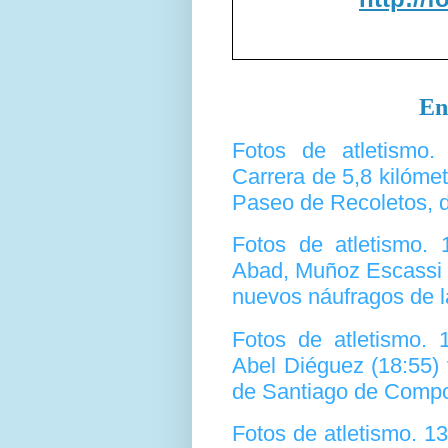
En
Fotos de atletismo
Carrera de 5,8 kilómet
Paseo de Recoletos, 
Fotos de atletismo.
Abad, Muñoz Escassi 
nuevos náufragos de la
Fotos de atletismo.
Abel Diéguez (18:55) 
de Santiago de Compo
Fotos de atletismo. 1