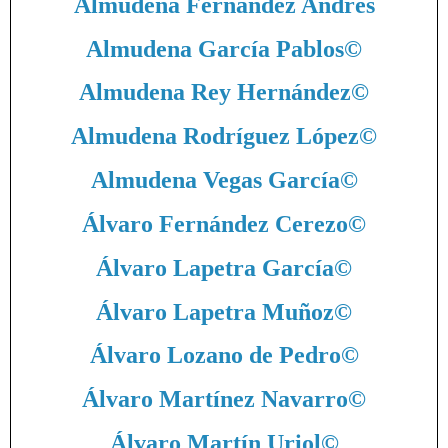
Almudena Fernández Andrés
Almudena García Pablos
©
Almudena Rey Hernández
©
Almudena Rodríguez López
©
Almudena Vegas García
©
Álvaro Fernández Cerezo
©
Álvaro Lapetra García
©
Álvaro Lapetra Muñoz
©
Álvaro Lozano de Pedro
©
Álvaro Martínez Navarro
©
Álvaro Martín Uriol
©