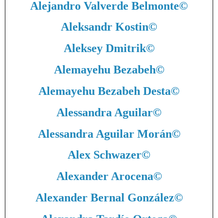
Alejandro Valverde Belmonte
©
Aleksandr Kostin
©
Aleksey Dmitrik
©
Alemayehu Bezabeh
©
Alemayehu Bezabeh Desta
©
Alessandra Aguilar
©
Alessandra Aguilar Morán
©
Alex Schwazer
©
Alexander Arocena
©
Alexander Bernal González
©