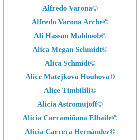
Alfredo Varona
©
Alfredo Varona Arche
©
Ali Hassan Mahboob
©
Alica Megan Schmidt
©
Alica Schmidt
©
Alice Matejkova Houhova
©
Alice Timbilili
©
Alicia Astromujoff
©
Alicia Carramiñana Elbaile
©
Alicia Carrera Hernández
©