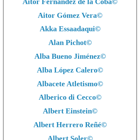
Aitor Fernández de la Coba
©
Aitor Gómez Vera
©
Akka Essaadaqui
©
Alan Pichot
©
Alba Bueno Jiménez
©
Alba López Calero
©
Albacete Atletismo
©
Alberico di Cecco
©
Albert Einstein
©
Albert Herrero Reñé
©
Albert Soler
©