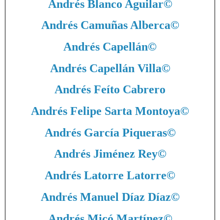
Andrés Blanco Aguilar
©
Andrés Camuñas Alberca
©
Andrés Capellán
©
Andrés Capellán Villa
©
Andrés Feíto Cabrero
Andrés Felipe Sarta Montoya
©
Andrés García Piqueras
©
Andrés Jiménez Rey
©
Andrés Latorre Latorre
©
Andrés Manuel Díaz Díaz
©
Andrés Micó Martínez
©