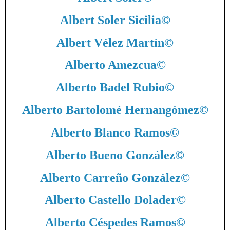
Albert Soler Sicilia
©
Albert Vélez Martín
©
Alberto Amezcua
©
Alberto Badel Rubio
©
Alberto Bartolomé Hernangómez
©
Alberto Blanco Ramos
©
Alberto Bueno González
©
Alberto Carreño González
©
Alberto Castello Dolader
©
Alberto Céspedes Ramos
©