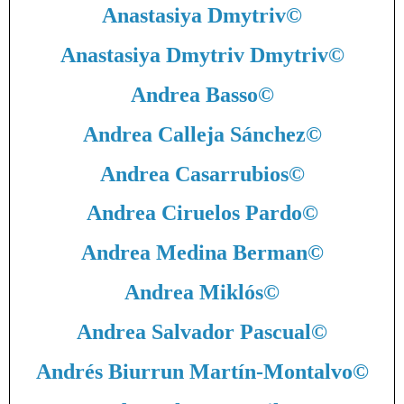
Anastasiya Dmytriv
©
Anastasiya Dmytriv Dmytriv
©
Andrea Basso
©
Andrea Calleja Sánchez
©
Andrea Casarrubios
©
Andrea Ciruelos Pardo
©
Andrea Medina Berman
©
Andrea Miklós
©
Andrea Salvador Pascual
©
Andrés Biurrun Martín-Montalvo
©