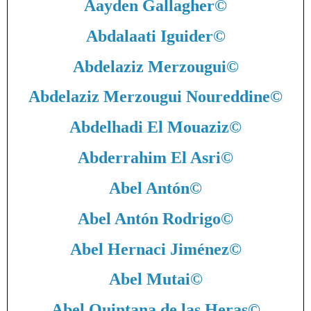
Aayden Gallagher
©
Abdalaati Iguider
©
Abdelaziz Merzougui
©
Abdelaziz Merzougui Noureddine
©
Abdelhadi El Mouaziz
©
Abderrahim El Asri
©
Abel Antón
©
Abel Antón Rodrigo
©
Abel Hernaci Jiménez
©
Abel Mutai
©
Abel Quintana de las Heras
©