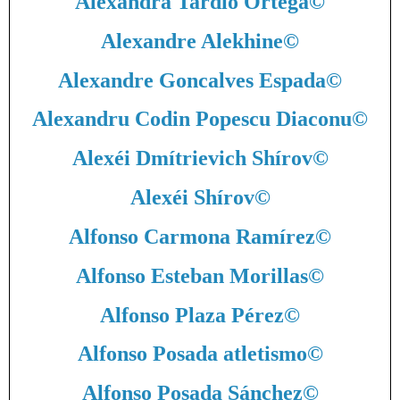
Alexandra Tardío Ortega
©
Alexandre Alekhine
©
Alexandre Goncalves Espada
©
Alexandru Codin Popescu Diaconu
©
Alexéi Dmítrievich Shírov
©
Alexéi Shírov
©
Alfonso Carmona Ramírez
©
Alfonso Esteban Morillas
©
Alfonso Plaza Pérez
©
Alfonso Posada atletismo
©
Alfonso Posada Sánchez
©