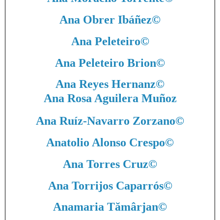
Ana Obrer Ibáñez
©
Ana Peleteiro
©
Ana Peleteiro Brion
©
Ana Reyes Hernanz
©
Ana Rosa Aguilera Muñoz
Ana Ruíz-Navarro Zorzano
©
Anatolio Alonso Crespo
©
Ana Torres Cruz
©
Ana Torrijos Caparrós
©
Anamaria Tămârjan
©