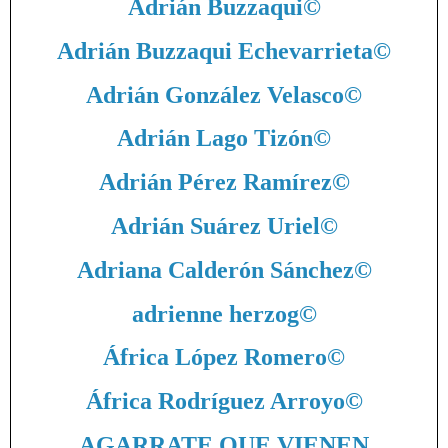
Adrián Buzzaqui
©
Adrián Buzzaqui Echevarrieta
©
Adrián González Velasco
©
Adrián Lago Tizón
©
Adrián Pérez Ramírez
©
Adrián Suárez Uriel
©
Adriana Calderón Sánchez
©
adrienne herzog
©
África López Romero
©
África Rodríguez Arroyo
©
AGARRATE QUE VIENEN