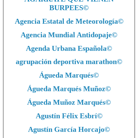
BURPEES
©
Agencia Estatal de Meteorología
©
Agencia Mundial Antidopaje
©
Agenda Urbana Española
©
agrupación deportiva marathon
©
Águeda Marqués
©
Águeda Marqués Muñoz
©
Águeda Muñoz Marqués
©
Agustín Félix Esbrí
©
Agustín García Horcajo
©