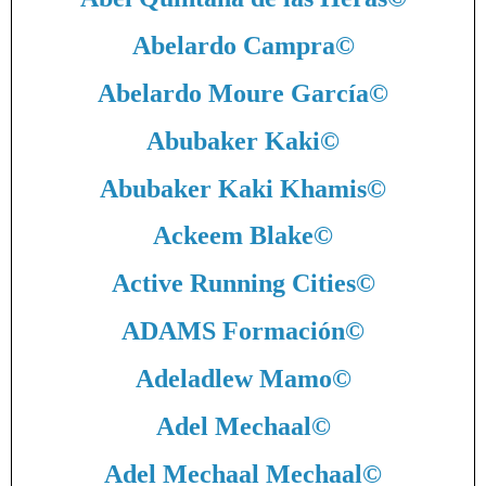
Abelardo Campra
©
Abelardo Moure García
©
Abubaker Kaki
©
Abubaker Kaki Khamis
©
Ackeem Blake
©
Active Running Cities
©
ADAMS Formación
©
Adeladlew Mamo
©
Adel Mechaal
©
Adel Mechaal Mechaal
©