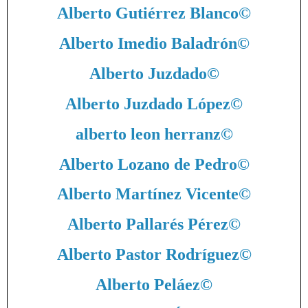
Alberto Gutiérrez Blanco
©
Alberto Imedio Baladrón
©
Alberto Juzdado
©
Alberto Juzdado López
©
alberto leon herranz
©
Alberto Lozano de Pedro
©
Alberto Martínez Vicente
©
Alberto Pallarés Pérez
©
Alberto Pastor Rodríguez
©
Alberto Peláez
©