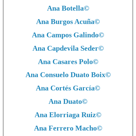
Ana Botella
©
Ana Burgos Acuña
©
Ana Campos Galindo
©
Ana Capdevila Seder
©
Ana Casares Polo
©
Ana Consuelo Duato Boix
©
Ana Cortés García
©
Ana Duato
©
Ana Elorriaga Ruiz
©
Ana Ferrero Macho
©