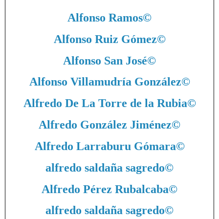
Alfonso Ramos
©
Alfonso Ruiz Gómez
©
Alfonso San José
©
Alfonso Villamudría González
©
Alfredo De La Torre de la Rubia
©
Alfredo González Jiménez
©
Alfredo Larraburu Gómara
©
alfredo saldaña sagredo
©
Alfredo Pérez Rubalcaba
©
alfredo saldaña sagredo
©