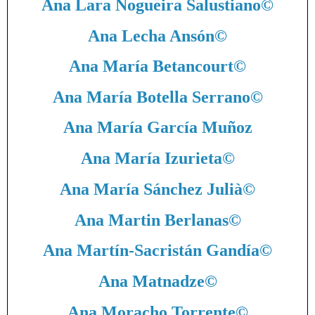
Ana Lara Nogueira Salustiano
©
Ana Lecha Ansón
©
Ana María Betancourt
©
Ana María Botella Serrano
©
Ana María García Muñoz
Ana María Izurieta
©
Ana María Sánchez Julià
©
Ana Martin Berlanas
©
Ana Martín-Sacristán Gandía
©
Ana Matnadze
©
Ana Moracho Torrente
©