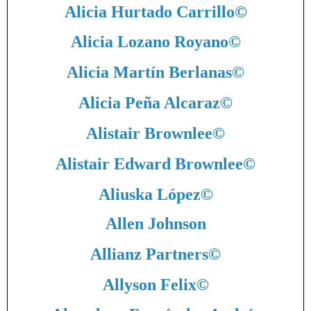
Alicia Hurtado Carrillo
©
Alicia Lozano Royano
©
Alicia Martín Berlanas
©
Alicia Peña Alcaraz
©
Alistair Brownlee
©
Alistair Edward Brownlee
©
Aliuska López
©
Allen Johnson
Allianz Partners
©
Allyson Felix
©