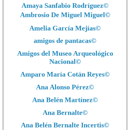
Amaya Sanfabio Rodríguez
©
Ambrosio De Miguel Miguel
©
Amelia García Mejías
©
amigos de pantacas
©
Amigos del Museo Arqueológico
Nacional
©
Amparo María Cotán Reyes
©
Ana Alonso Pérez
©
Ana Belén Martínez
©
Ana Bernalte
©
Ana Belén Bernalte Incertis
©