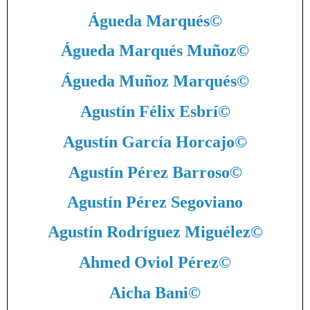
Águeda Marqués
©
Águeda Marqués Muñoz
©
Águeda Muñoz Marqués
©
Agustín Félix Esbrí
©
Agustín García Horcajo
©
Agustín Pérez Barroso
©
Agustín Pérez Segoviano
Agustín Rodríguez Miguélez
©
Ahmed Oviol Pérez
©
Aicha Bani
©