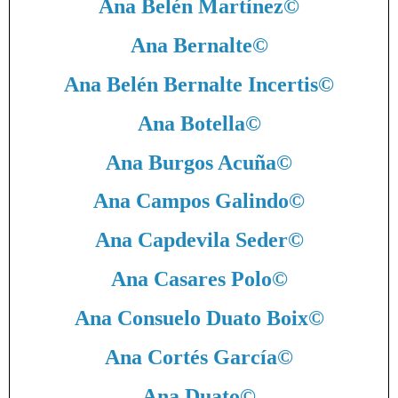
Ana Belén Martínez
©
Ana Bernalte
©
Ana Belén Bernalte Incertis
©
Ana Botella
©
Ana Burgos Acuña
©
Ana Campos Galindo
©
Ana Capdevila Seder
©
Ana Casares Polo
©
Ana Consuelo Duato Boix
©
Ana Cortés García
©
Ana Duato
©