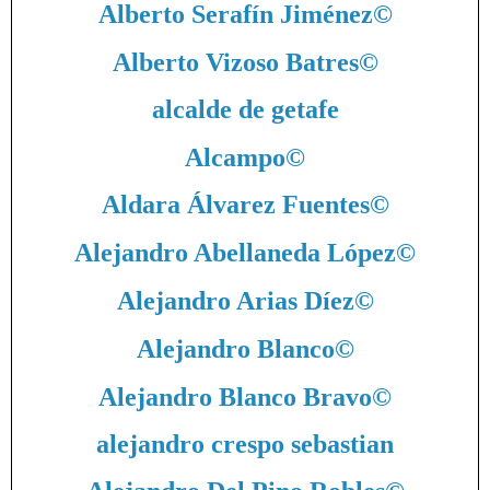
Alberto Serafín Jiménez
©
Alberto Vizoso Batres
©
alcalde de getafe
Alcampo
©
Aldara Álvarez Fuentes
©
Alejandro Abellaneda López
©
Alejandro Arias Díez
©
Alejandro Blanco
©
Alejandro Blanco Bravo
©
alejandro crespo sebastian