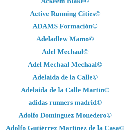
Ackeem Blake
©
Active Running Cities
©
ADAMS Formación
©
Adeladlew Mamo
©
Adel Mechaal
©
Adel Mechaal Mechaal
©
Adelaida de la Calle
©
Adelaida de la Calle Martín
©
adidas runners madrid
©
Adolfo Domínguez Monedero
©
Adolfo Gutiérrez Martínez de la Casa
©