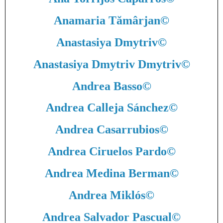
Anamaria Tămârjan
©
Anastasiya Dmytriv
©
Anastasiya Dmytriv Dmytriv
©
Andrea Basso
©
Andrea Calleja Sánchez
©
Andrea Casarrubios
©
Andrea Ciruelos Pardo
©
Andrea Medina Berman
©
Andrea Miklós
©
Andrea Salvador Pascual
©