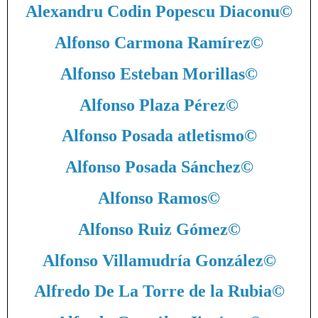
Alexandru Codin Popescu Diaconu
©
Alfonso Carmona Ramírez
©
Alfonso Esteban Morillas
©
Alfonso Plaza Pérez
©
Alfonso Posada atletismo
©
Alfonso Posada Sánchez
©
Alfonso Ramos
©
Alfonso Ruiz Gómez
©
Alfonso Villamudría González
©
Alfredo De La Torre de la Rubia
©