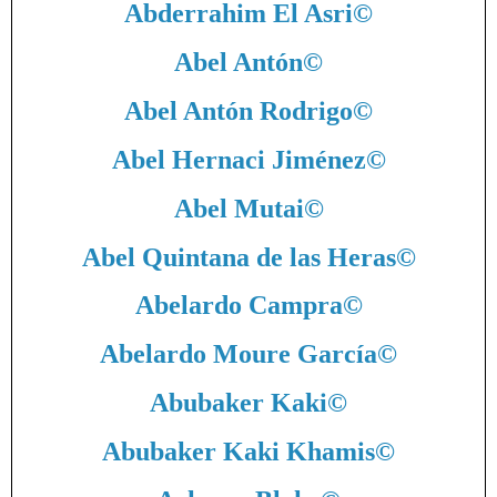
Abderrahim El Asri
©
Abel Antón
©
Abel Antón Rodrigo
©
Abel Hernaci Jiménez
©
Abel Mutai
©
Abel Quintana de las Heras
©
Abelardo Campra
©
Abelardo Moure García
©
Abubaker Kaki
©
Abubaker Kaki Khamis
©