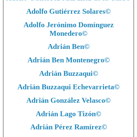
Adolfo Gutiérrez Solares
©
Adolfo Jerónimo Domínguez
Monedero
©
Adrián Ben
©
Adrián Ben Montenegro
©
Adrián Buzzaqui
©
Adrián Buzzaqui Echevarrieta
©
Adrián González Velasco
©
Adrián Lago Tizón
©
Adrián Pérez Ramírez
©