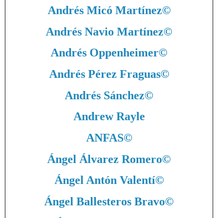
Andrés Micó Martínez
©
Andrés Navio Martínez
©
Andrés Oppenheimer
©
Andrés Pérez Fraguas
©
Andrés Sánchez
©
Andrew Rayle
ANFAS
©
Ángel Álvarez Romero
©
Ángel Antón Valentí
©
Ángel Ballesteros Bravo
©