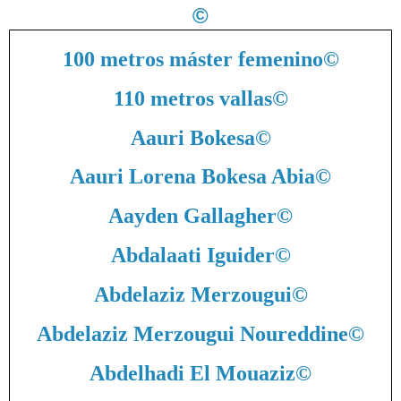
©
100 metros máster femenino
©
110 metros vallas
©
Aauri Bokesa
©
Aauri Lorena Bokesa Abia
©
Aayden Gallagher
©
Abdalaati Iguider
©
Abdelaziz Merzougui
©
Abdelaziz Merzougui Noureddine
©
Abdelhadi El Mouaziz
©