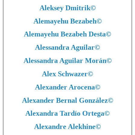
Aleksey Dmitrik
©
Alemayehu Bezabeh
©
Alemayehu Bezabeh Desta
©
Alessandra Aguilar
©
Alessandra Aguilar Morán
©
Alex Schwazer
©
Alexander Arocena
©
Alexander Bernal González
©
Alexandra Tardío Ortega
©
Alexandre Alekhine
©