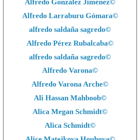
Alfredo González Jiménez
©
Alfredo Larraburu Gómara
©
alfredo saldaña sagredo
©
Alfredo Pérez Rubalcaba
©
alfredo saldaña sagredo
©
Alfredo Varona
©
Alfredo Varona Arche
©
Ali Hassan Mahboob
©
Alica Megan Schmidt
©
Alica Schmidt
©
Alice Matejkova Houhova
©