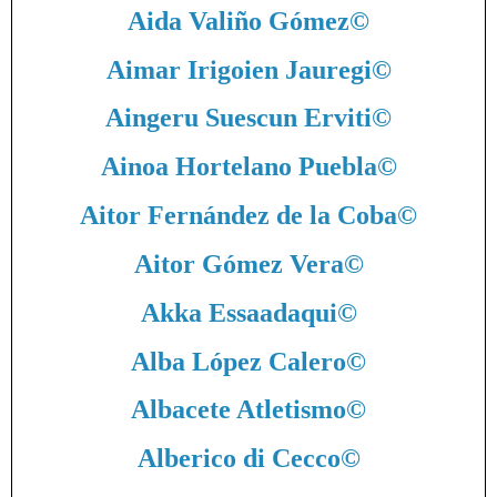
Aida Valiño Gómez
©
Aimar Irigoien Jauregi
©
Aingeru Suescun Erviti
©
Ainoa Hortelano Puebla
©
Aitor Fernández de la Coba
©
Aitor Gómez Vera
©
Akka Essaadaqui
©
Alba López Calero
©
Albacete Atletismo
©
Alberico di Cecco
©