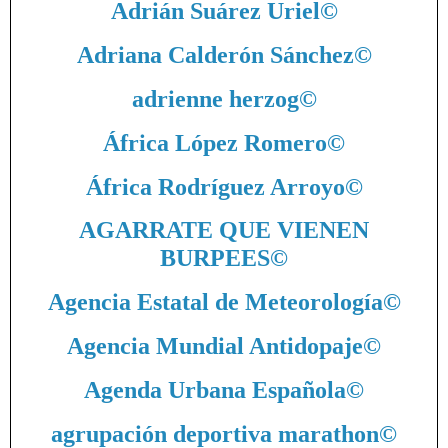
Adrián Suárez Uriel
©
Adriana Calderón Sánchez
©
adrienne herzog
©
África López Romero
©
África Rodríguez Arroyo
©
AGARRATE QUE VIENEN
BURPEES
©
Agencia Estatal de Meteorología
©
Agencia Mundial Antidopaje
©
Agenda Urbana Española
©
agrupación deportiva marathon
©