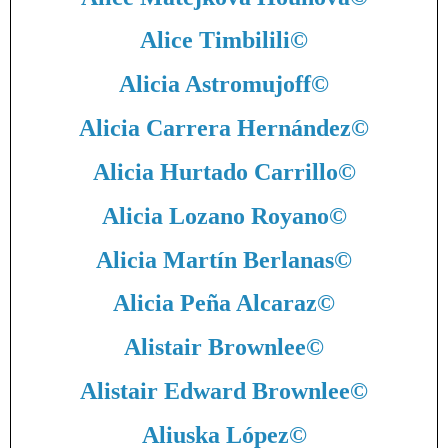
Alice Timbilili
©
Alicia Astromujoff
©
Alicia Carrera Hernández
©
Alicia Hurtado Carrillo
©
Alicia Lozano Royano
©
Alicia Martín Berlanas
©
Alicia Peña Alcaraz
©
Alistair Brownlee
©
Alistair Edward Brownlee
©
Aliuska López
©