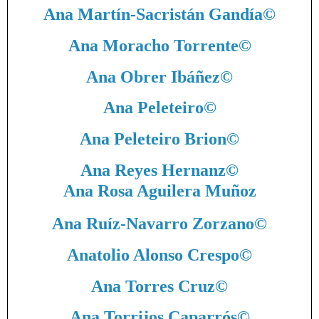
Ana Martín-Sacristán Gandía
©
Ana Moracho Torrente
©
Ana Obrer Ibáñez
©
Ana Peleteiro
©
Ana Peleteiro Brion
©
Ana Reyes Hernanz
©
Ana Rosa Aguilera Muñoz
Ana Ruíz-Navarro Zorzano
©
Anatolio Alonso Crespo
©
Ana Torres Cruz
©
Ana Torrijos Caparrós
©