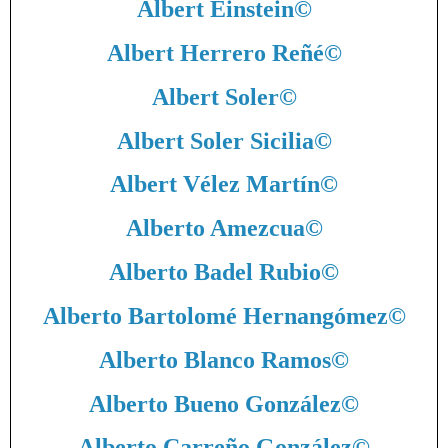
Albert Einstein
©
Albert Herrero Reñé
©
Albert Soler
©
Albert Soler Sicilia
©
Albert Vélez Martín
©
Alberto Amezcua
©
Alberto Badel Rubio
©
Alberto Bartolomé Hernangómez
©
Alberto Blanco Ramos
©
Alberto Bueno González
©
Alberto Carreño González
©