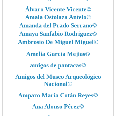
Álvaro Vicente Vicente
©
Amaia Ostolaza Antelo
©
Amanda del Prado Serrano
©
Amaya Sanfabio Rodríguez
©
Ambrosio De Miguel Miguel
©
Amelia García Mejías
©
amigos de pantacas
©
Amigos del Museo Arqueológico
Nacional
©
Amparo María Cotán Reyes
©
Ana Alonso Pérez
©