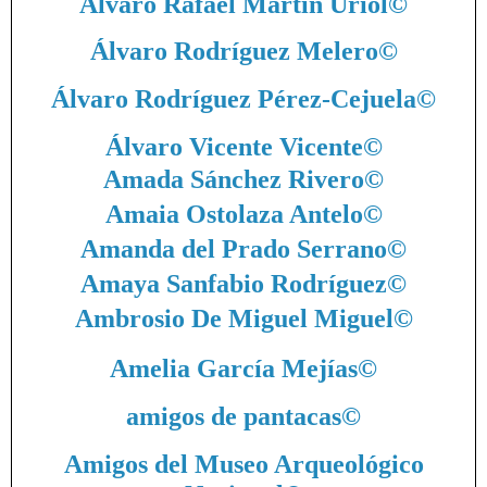
Álvaro Rafael Martín Uriol
©
Álvaro Rodríguez Melero
©
Álvaro Rodríguez Pérez-Cejuela
©
Álvaro Vicente Vicente
©
Amada Sánchez Rivero
©
Amaia Ostolaza Antelo
©
Amanda del Prado Serrano
©
Amaya Sanfabio Rodríguez
©
Ambrosio De Miguel Miguel
©
Amelia García Mejías
©
amigos de pantacas
©
Amigos del Museo Arqueológico