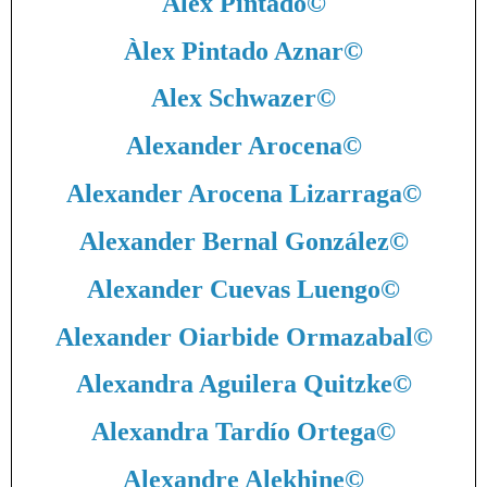
Àlex Pintado
©
Àlex Pintado Aznar
©
Alex Schwazer
©
Alexander Arocena
©
Alexander Arocena Lizarraga
©
Alexander Bernal González
©
Alexander Cuevas Luengo
©
Alexander Oiarbide Ormazabal
©
Alexandra Aguilera Quitzke
©
Alexandra Tardío Ortega
©
Alexandre Alekhine
©