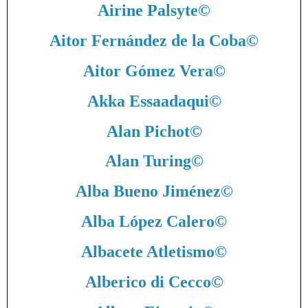
Airine Palsyte
©
Aitor Fernández de la Coba
©
Aitor Gómez Vera
©
Akka Essaadaqui
©
Alan Pichot
©
Alan Turing
©
Alba Bueno Jiménez
©
Alba López Calero
©
Albacete Atletismo
©
Alberico di Cecco
©