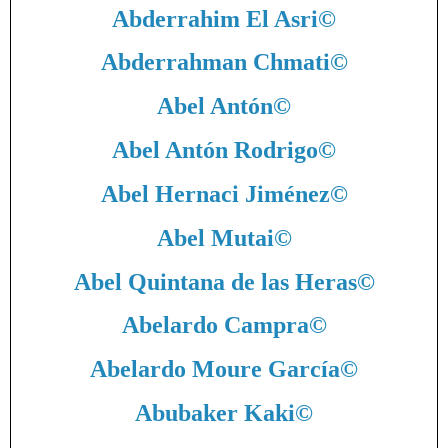
Abderrahim El Asri
©
Abderrahman Chmati
©
Abel Antón
©
Abel Antón Rodrigo
©
Abel Hernaci Jiménez
©
Abel Mutai
©
Abel Quintana de las Heras
©
Abelardo Campra
©
Abelardo Moure García
©
Abubaker Kaki
©