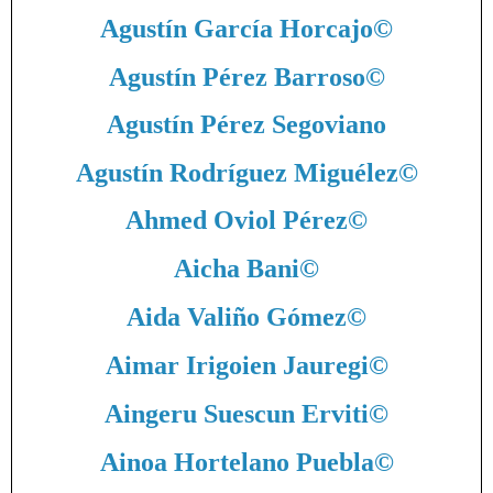
Agustín García Horcajo
©
Agustín Pérez Barroso
©
Agustín Pérez Segoviano
Agustín Rodríguez Miguélez
©
Ahmed Oviol Pérez
©
Aicha Bani
©
Aida Valiño Gómez
©
Aimar Irigoien Jauregi
©
Aingeru Suescun Erviti
©
Ainoa Hortelano Puebla
©