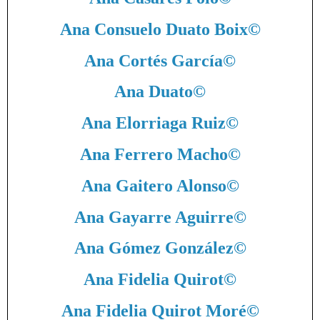
Ana Consuelo Duato Boix
©
Ana Cortés García
©
Ana Duato
©
Ana Elorriaga Ruiz
©
Ana Ferrero Macho
©
Ana Gaitero Alonso
©
Ana Gayarre Aguirre
©
Ana Gómez González
©
Ana Fidelia Quirot
©
Ana Fidelia Quirot Moré
©