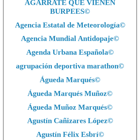
AGARRATE QUE VIENEN
BURPEES
©
Agencia Estatal de Meteorología
©
Agencia Mundial Antidopaje
©
Agenda Urbana Española
©
agrupación deportiva marathon
©
Águeda Marqués
©
Águeda Marqués Muñoz
©
Águeda Muñoz Marqués
©
Agustín Cañizares López
©
Agustín Félix Esbrí
©