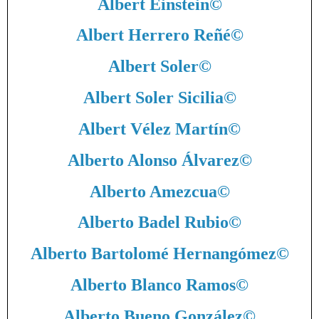
Albert Einstein
©
Albert Herrero Reñé
©
Albert Soler
©
Albert Soler Sicilia
©
Albert Vélez Martín
©
Alberto Alonso Álvarez
©
Alberto Amezcua
©
Alberto Badel Rubio
©
Alberto Bartolomé Hernangómez
©
Alberto Blanco Ramos
©
Alberto Bueno González
©