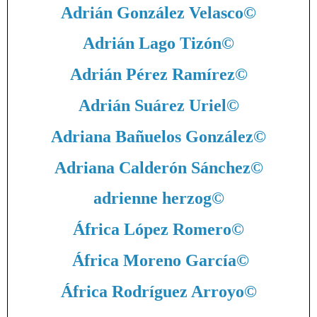
Adrián González Velasco
©
Adrián Lago Tizón
©
Adrián Pérez Ramírez
©
Adrián Suárez Uriel
©
Adriana Bañuelos González
©
Adriana Calderón Sánchez
©
adrienne herzog
©
África López Romero
©
África Moreno García
©
África Rodríguez Arroyo
©