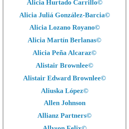
Alicia Hurtado Carrillo
©
Alicia Juliá González-Barcia
©
Alicia Lozano Royano
©
Alicia Martín Berlanas
©
Alicia Peña Alcaraz
©
Alistair Brownlee
©
Alistair Edward Brownlee
©
Aliuska López
©
Allen Johnson
Allianz Partners
©
Allyson Felix
©