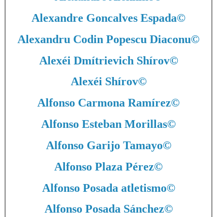
Alexandre Goncalves Espada
©
Alexandru Codin Popescu Diaconu
©
Alexéi Dmítrievich Shírov
©
Alexéi Shírov
©
Alfonso Carmona Ramírez
©
Alfonso Esteban Morillas
©
Alfonso Garijo Tamayo
©
Alfonso Plaza Pérez
©
Alfonso Posada atletismo
©
Alfonso Posada Sánchez
©