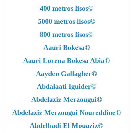
400 metros lisos
©
5000 metros lisos
©
800 metros lisos
©
Aauri Bokesa
©
Aauri Lorena Bokesa Abia
©
Aayden Gallagher
©
Abdalaati Iguider
©
Abdelaziz Merzougui
©
Abdelaziz Merzougui Noureddine
©
Abdelhadi El Mouaziz
©