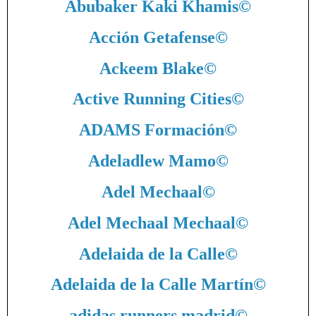
Abubaker Kaki Khamis
©
Acción Getafense
©
Ackeem Blake
©
Active Running Cities
©
ADAMS Formación
©
Adeladlew Mamo
©
Adel Mechaal
©
Adel Mechaal Mechaal
©
Adelaida de la Calle
©
Adelaida de la Calle Martín
©
adidas runners madrid
©