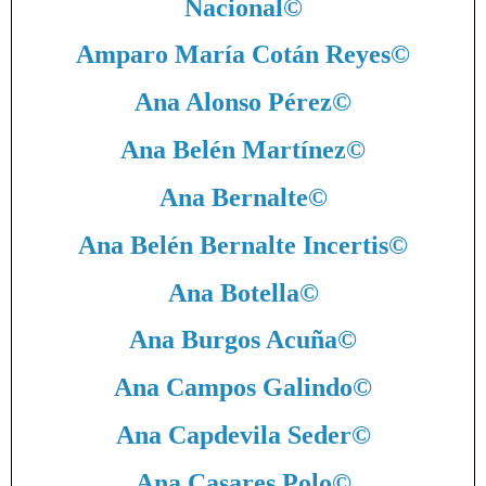
Nacional
©
Amparo María Cotán Reyes
©
Ana Alonso Pérez
©
Ana Belén Martínez
©
Ana Bernalte
©
Ana Belén Bernalte Incertis
©
Ana Botella
©
Ana Burgos Acuña
©
Ana Campos Galindo
©
Ana Capdevila Seder
©
Ana Casares Polo
©