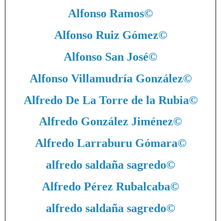
Alfonso Ramos
©
Alfonso Ruiz Gómez
©
Alfonso San José
©
Alfonso Villamudría González
©
Alfredo De La Torre de la Rubia
©
Alfredo González Jiménez
©
Alfredo Larraburu Gómara
©
alfredo saldaña sagredo
©
Alfredo Pérez Rubalcaba
©
alfredo saldaña sagredo
©