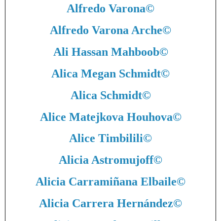
Alfredo Varona
©
Alfredo Varona Arche
©
Ali Hassan Mahboob
©
Alica Megan Schmidt
©
Alica Schmidt
©
Alice Matejkova Houhova
©
Alice Timbilili
©
Alicia Astromujoff
©
Alicia Carramiñana Elbaile
©
Alicia Carrera Hernández
©