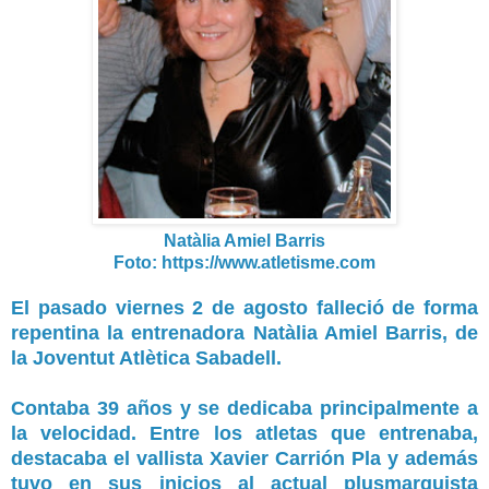
Natàlia Amiel Barris
Foto: https://www.atletisme.com
El pasado viernes 2 de agosto falleció de forma
repentina la entrenadora
Natàlia Amiel Barris
, de
la Joventut Atlètica Sabadell.
Contaba 39 años y se dedicaba principalmente a
la velocidad. Entre los atletas que entrenaba,
destacaba el vallista
Xavier Carrión Pla
y además
tuvo en sus inicios al actual plusmarquista