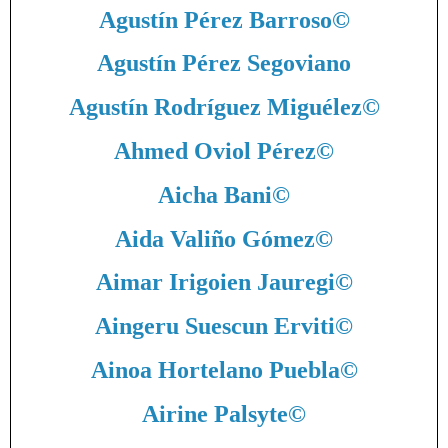
Agustín Pérez Barroso
©
Agustín Pérez Segoviano
Agustín Rodríguez Miguélez
©
Ahmed Oviol Pérez
©
Aicha Bani
©
Aida Valiño Gómez
©
Aimar Irigoien Jauregi
©
Aingeru Suescun Erviti
©
Ainoa Hortelano Puebla
©
Airine Palsyte
©