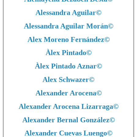
Alessandra Aguilar
©
Alessandra Aguilar Morán
©
Alex Moreno Fernández
©
Àlex Pintado
©
Àlex Pintado Aznar
©
Alex Schwazer
©
Alexander Arocena
©
Alexander Arocena Lizarraga
©
Alexander Bernal González
©
Alexander Cuevas Luengo
©