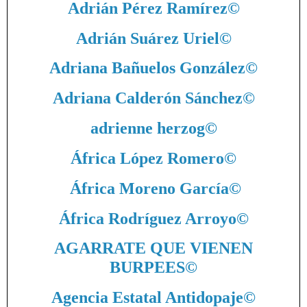
Adrián Pérez Ramírez
©
Adrián Suárez Uriel
©
Adriana Bañuelos González
©
Adriana Calderón Sánchez
©
adrienne herzog
©
África López Romero
©
África Moreno García
©
África Rodríguez Arroyo
©
AGARRATE QUE VIENEN
BURPEES
©
Agencia Estatal Antidopaje
©