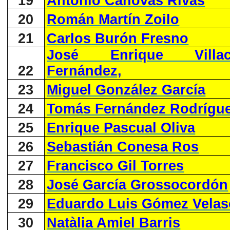
19
Antonio Cánovas Rivas
20
Román Martín Zoilo
21
Carlos Burón Fresno
José Enrique Villac
22
Fernández,
23
Miguel González García
24
Tomás Fernández Rodrígu
25
Enrique Pascual Oliva
26
Sebastián Conesa Ros
27
Francisco Gil Torres
28
José García Grossocordón
29
Eduardo Luis Gómez Velas
30
Natàlia Amiel Barris