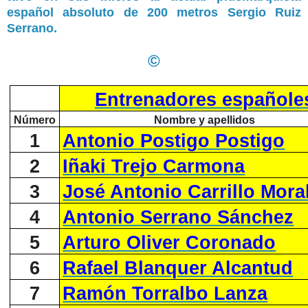
español absoluto de 200 metros
Sergio Ruiz
Serrano.
©
Entrenadores españole
Número
Nombre y apellidos
1
Antonio Postigo Postigo
2
Iñaki Trejo Carmona
3
José Antonio Carrillo Mora
4
Antonio Serrano Sánchez
5
Arturo Oliver Coronado
6
Rafael Blanquer Alcantud
7
Ramón Torralbo Lanza