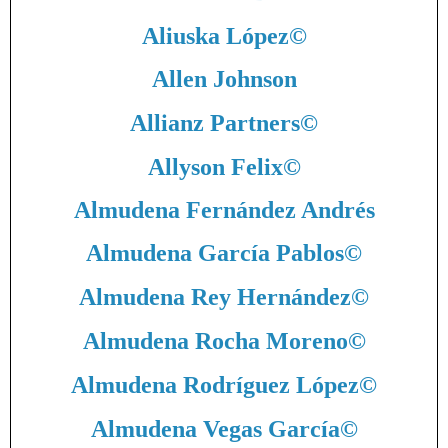
Aliuska López
©
Allen Johnson
Allianz Partners
©
Allyson Felix
©
Almudena Fernández Andrés
Almudena García Pablos
©
Almudena Rey Hernández
©
Almudena Rocha Moreno
©
Almudena Rodríguez López
©
Almudena Vegas García
©