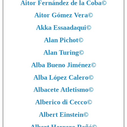
Aitor Fernández de la Coba
©
Aitor Gómez Vera
©
Akka Essaadaqui
©
Alan Pichot
©
Alan Turing
©
Alba Bueno Jiménez
©
Alba López Calero
©
Albacete Atletismo
©
Alberico di Cecco
©
Albert Einstein
©
Albert Herrero Reñé
©