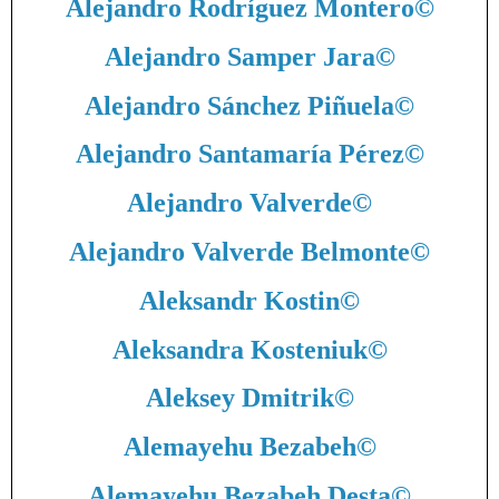
Alejandro Rodríguez Montero
©
Alejandro Samper Jara
©
Alejandro Sánchez Piñuela
©
Alejandro Santamaría Pérez
©
Alejandro Valverde
©
Alejandro Valverde Belmonte
©
Aleksandr Kostin
©
Aleksandra Kosteniuk
©
Aleksey Dmitrik
©
Alemayehu Bezabeh
©
Alemayehu Bezabeh Desta
©