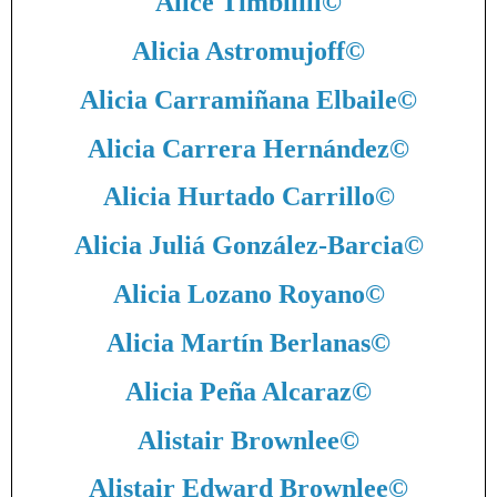
Alice Timbilili
©
Alicia Astromujoff
©
Alicia Carramiñana Elbaile
©
Alicia Carrera Hernández
©
Alicia Hurtado Carrillo
©
Alicia Juliá González-Barcia
©
Alicia Lozano Royano
©
Alicia Martín Berlanas
©
Alicia Peña Alcaraz
©
Alistair Brownlee
©
Alistair Edward Brownlee
©