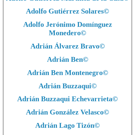
Adolfo Gutiérrez Solares
©
Adolfo Jerónimo Domínguez
Monedero
©
Adrián Álvarez Bravo
©
Adrián Ben
©
Adrián Ben Montenegro
©
Adrián Buzzaqui
©
Adrián Buzzaqui Echevarrieta
©
Adrián González Velasco
©
Adrián Lago Tizón
©