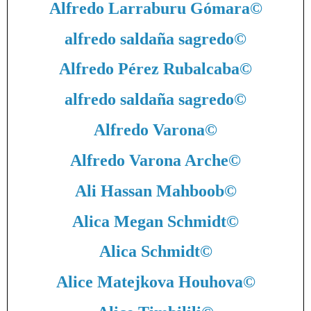
Alfredo Larraburu Gómara
©
alfredo saldaña sagredo
©
Alfredo Pérez Rubalcaba
©
alfredo saldaña sagredo
©
Alfredo Varona
©
Alfredo Varona Arche
©
Ali Hassan Mahboob
©
Alica Megan Schmidt
©
Alica Schmidt
©
Alice Matejkova Houhova
©