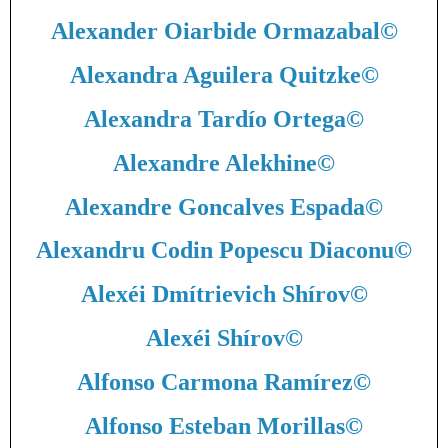
Alexander Oiarbide Ormazabal
©
Alexandra Aguilera Quitzke
©
Alexandra Tardío Ortega
©
Alexandre Alekhine
©
Alexandre Goncalves Espada
©
Alexandru Codin Popescu Diaconu
©
Alexéi Dmítrievich Shírov
©
Alexéi Shírov
©
Alfonso Carmona Ramírez
©
Alfonso Esteban Morillas
©