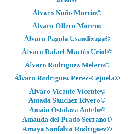
Álvaro Nuño Martín
©
Álvaro Ollero Moreno
Álvaro Pagola Usandizaga
©
Álvaro Rafael Martín Uriol
©
Álvaro Rodríguez Melero
©
Álvaro Rodríguez Pérez-Cejuela
©
Álvaro Vicente Vicente
©
Amada Sánchez Rivero
©
Amaia Ostolaza Antelo
©
Amanda del Prado Serrano
©
Amaya Sanfabio Rodríguez
©