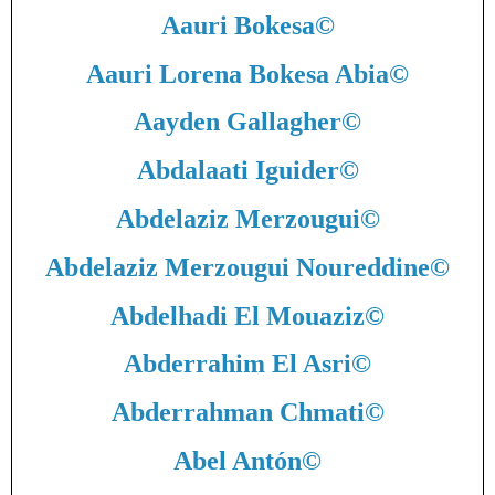
Aauri Bokesa
©
Aauri Lorena Bokesa Abia
©
Aayden Gallagher
©
Abdalaati Iguider
©
Abdelaziz Merzougui
©
Abdelaziz Merzougui Noureddine
©
Abdelhadi El Mouaziz
©
Abderrahim El Asri
©
Abderrahman Chmati
©
Abel Antón
©