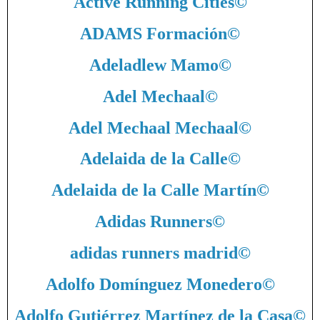
Active Running Cities
©
ADAMS Formación
©
Adeladlew Mamo
©
Adel Mechaal
©
Adel Mechaal Mechaal
©
Adelaida de la Calle
©
Adelaida de la Calle Martín
©
Adidas Runners
©
adidas runners madrid
©
Adolfo Domínguez Monedero
©
Adolfo Gutiérrez Martínez de la Casa
©