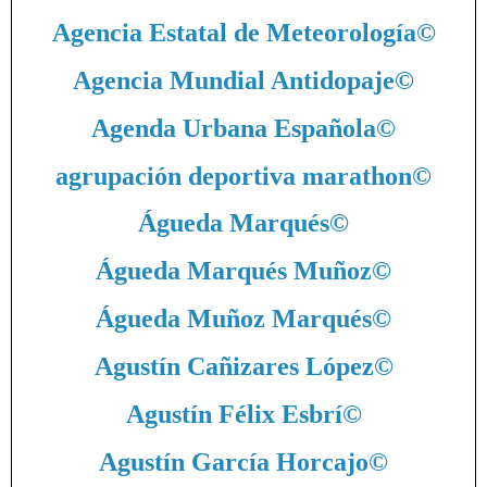
Agencia Estatal de Meteorología
©
Agencia Mundial Antidopaje
©
Agenda Urbana Española
©
agrupación deportiva marathon
©
Águeda Marqués
©
Águeda Marqués Muñoz
©
Águeda Muñoz Marqués
©
Agustín Cañizares López
©
Agustín Félix Esbrí
©
Agustín García Horcajo
©