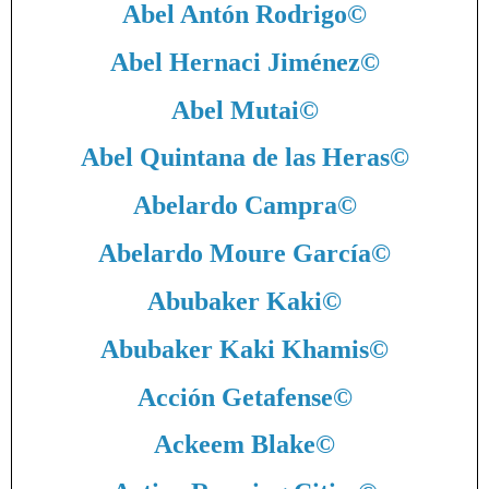
Abel Antón Rodrigo
©
Abel Hernaci Jiménez
©
Abel Mutai
©
Abel Quintana de las Heras
©
Abelardo Campra
©
Abelardo Moure García
©
Abubaker Kaki
©
Abubaker Kaki Khamis
©
Acción Getafense
©
Ackeem Blake
©