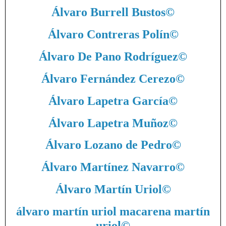
Álvaro Burrell Bustos
©
Álvaro Contreras Polín
©
Álvaro De Pano Rodríguez
©
Álvaro Fernández Cerezo
©
Álvaro Lapetra García
©
Álvaro Lapetra Muñoz
©
Álvaro Lozano de Pedro
©
Álvaro Martínez Navarro
©
Álvaro Martín Uriol
©
álvaro martín uriol macarena martín
uriol
©