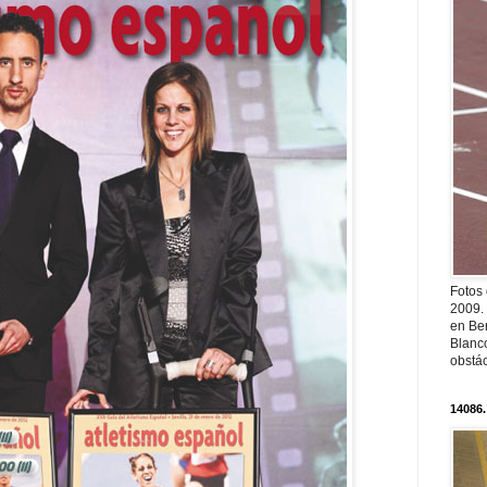
Fotos
2009.
en Ber
Blanc
obstá
14086.