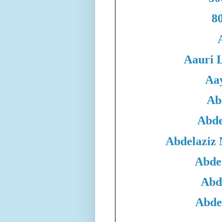
80
Aauri 
Aa
Ab
Abde
Abdelaziz
Abde
Abd
Abde