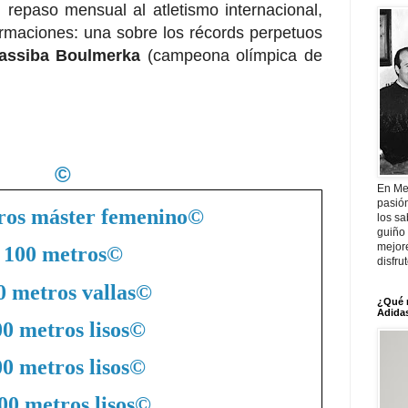
 repaso mensual al atletismo internacional,
rmaciones: una sobre los récords perpetuos
assiba Boulmerka
(campeona olímpica de
©
En Me
pasió
ros máster femenino
©
los sa
guiño 
mejor
100 metros
©
disfru
0 metros vallas
©
¿Qué 
Adidas
0 metros lisos
©
0 metros lisos
©
00 metros lisos
©