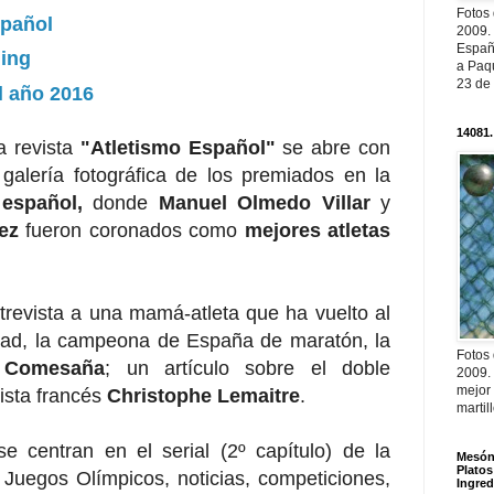
Fotos
spañol
2009.
Españ
ning
a Paqu
23 de
l año 2016
14081.
a revista
"Atletismo Español"
se abre con
galería fotográfica de los premiados en la
 español,
donde
Manuel Olmedo Villar
y
ez
fueron coronados como
mejores atletas
trevista a una mamá-atleta que ha vuelto al
idad, la campeona de España de maratón, la
Fotos
 Comesaña
; un artículo sobre el doble
2009.
mejor
ista francés
Christophe Lemaitre
.
martil
e centran en el serial (2º capítulo) de la
Mesón 
Platos
 Juegos Olímpicos, noticias, competiciones,
Ingred