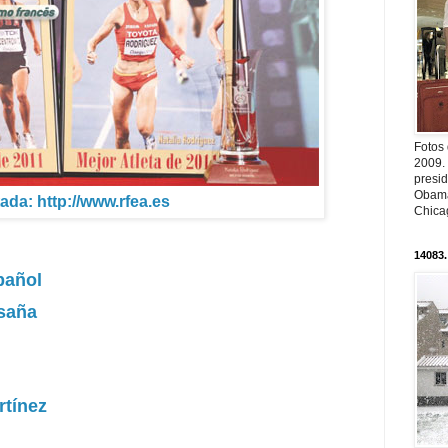
Fotos
2009.
presi
Obama
ada: http://www.rfea.es
Chica
14083.
pañol
saña
rtínez