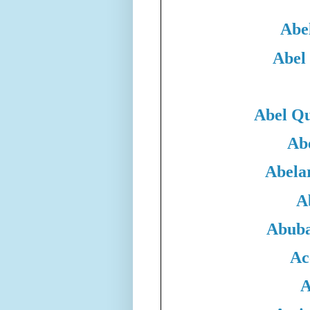
Abe
Abel
Abel Qu
Ab
Abela
A
Abuba
Ac
A