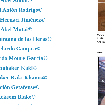
Abel Antón
©
l Antón Rodrigo
©
 Hernaci Jiménez
©
Abel Mutai
©
Fotos
intana de las Heras
©
2009. 
con l
elardo Campra
©
14240.
rdo Moure García
©
bubaker Kaki
©
ker Kaki Khamis
©
ción Getafense
©
ckeem Blake
©