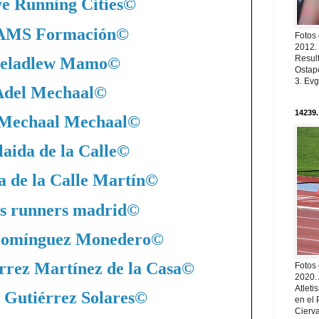
ve Running Cities
©
MS Formación
©
Fotos
2012.
Resul
eladlew Mamo
©
Ostapc
3. Evg
Adel Mechaal
©
14239.
 Mechaal Mechaal
©
aida de la Calle
©
a de la Calle Martín
©
s runners madrid
©
Domínguez Monedero
©
rrez Martínez de la Casa
©
Fotos
2020.
Atleti
 Gutiérrez Solares
©
en el 
Cierva