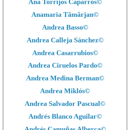
Ana Torrijos Caparrós
©
Anamaria Tămârjan
©
Andrea Basso
©
Andrea Calleja Sánchez
©
Andrea Casarrubios
©
Andrea Ciruelos Pardo
©
Andrea Medina Berman
©
Andrea Miklós
©
Andrea Salvador Pascual
©
Andrés Blanco Aguilar
©
Andrés Camuñas Alberca
©