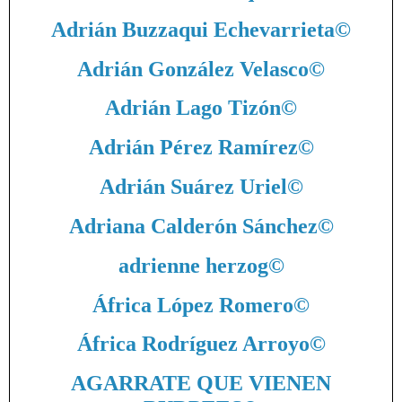
Adrián Buzzaqui Echevarrieta
©
Adrián González Velasco
©
Adrián Lago Tizón
©
Adrián Pérez Ramírez
©
Adrián Suárez Uriel
©
Adriana Calderón Sánchez
©
adrienne herzog
©
África López Romero
©
África Rodríguez Arroyo
©
AGARRATE QUE VIENEN