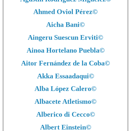
Ahmed Oviol Pérez
©
Aicha Bani
©
Aingeru Suescun Erviti
©
Ainoa Hortelano Puebla
©
Aitor Fernández de la Coba
©
Akka Essaadaqui
©
Alba López Calero
©
Albacete Atletismo
©
Alberico di Cecco
©
Albert Einstein
©