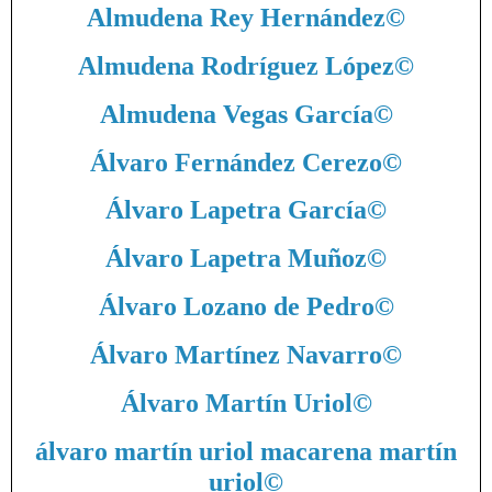
Almudena Rey Hernández
©
Almudena Rodríguez López
©
Almudena Vegas García
©
Álvaro Fernández Cerezo
©
Álvaro Lapetra García
©
Álvaro Lapetra Muñoz
©
Álvaro Lozano de Pedro
©
Álvaro Martínez Navarro
©
Álvaro Martín Uriol
©
álvaro martín uriol macarena martín
uriol
©