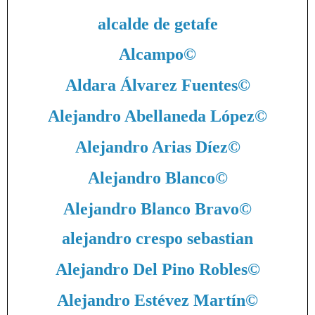
alcalde de getafe
Alcampo
©
Aldara Álvarez Fuentes
©
Alejandro Abellaneda López
©
Alejandro Arias Díez
©
Alejandro Blanco
©
Alejandro Blanco Bravo
©
alejandro crespo sebastian
Alejandro Del Pino Robles
©
Alejandro Estévez Martín
©