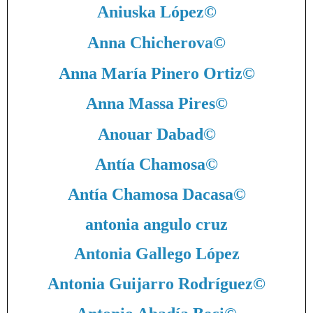
Aniuska López
©
Anna Chicherova
©
Anna María Pinero Ortiz
©
Anna Massa Pires
©
Anouar Dabad
©
Antía Chamosa
©
Antía Chamosa Dacasa
©
antonia angulo cruz
Antonia Gallego López
Antonia Guijarro Rodríguez
©