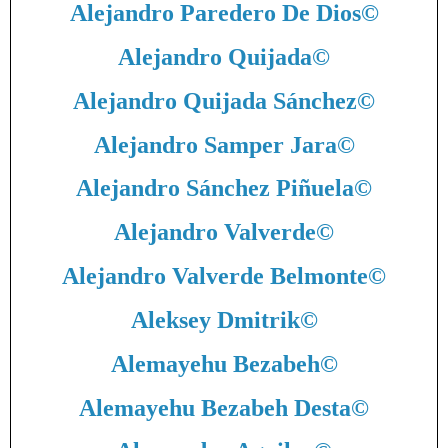
Alejandro Paredero De Dios
©
Alejandro Quijada
©
Alejandro Quijada Sánchez
©
Alejandro Samper Jara
©
Alejandro Sánchez Piñuela
©
Alejandro Valverde
©
Alejandro Valverde Belmonte
©
Aleksey Dmitrik
©
Alemayehu Bezabeh
©
Alemayehu Bezabeh Desta
©