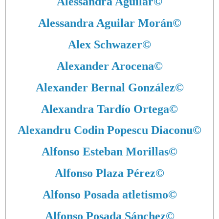
Alessandra Aguilar
©
Alessandra Aguilar Morán
©
Alex Schwazer
©
Alexander Arocena
©
Alexander Bernal González
©
Alexandra Tardío Ortega
©
Alexandru Codin Popescu Diaconu
©
Alfonso Esteban Morillas
©
Alfonso Plaza Pérez
©
Alfonso Posada atletismo
©
Alfonso Posada Sánchez
©