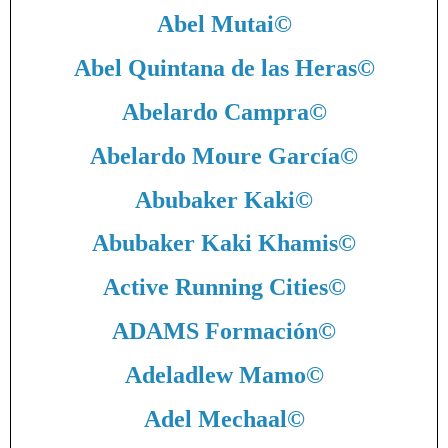
Abel Mutai
©
Abel Quintana de las Heras
©
Abelardo Campra
©
Abelardo Moure García
©
Abubaker Kaki
©
Abubaker Kaki Khamis
©
Active Running Cities
©
ADAMS Formación
©
Adeladlew Mamo
©
Adel Mechaal
©