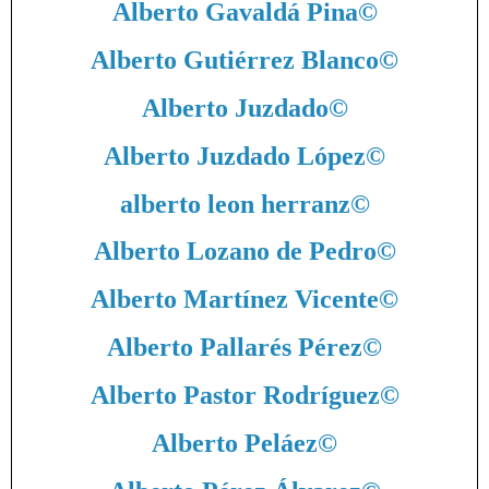
Alberto Gavaldá Pina
©
Alberto Gutiérrez Blanco
©
Alberto Juzdado
©
Alberto Juzdado López
©
alberto leon herranz
©
Alberto Lozano de Pedro
©
Alberto Martínez Vicente
©
Alberto Pallarés Pérez
©
Alberto Pastor Rodríguez
©
Alberto Peláez
©