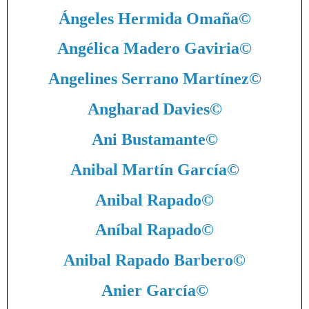
Ángeles Hermida Omaña
©
Angélica Madero Gaviria
©
Angelines Serrano Martínez
©
Angharad Davies
©
Ani Bustamante
©
Anibal Martín García
©
Anibal Rapado
©
Aníbal Rapado
©
Anibal Rapado Barbero
©
Anier García
©