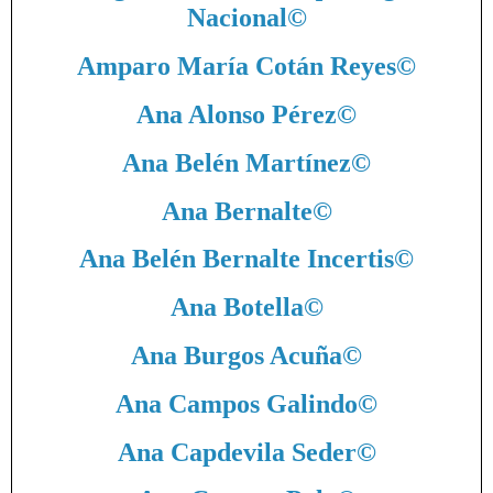
Nacional
©
Amparo María Cotán Reyes
©
Ana Alonso Pérez
©
Ana Belén Martínez
©
Ana Bernalte
©
Ana Belén Bernalte Incertis
©
Ana Botella
©
Ana Burgos Acuña
©
Ana Campos Galindo
©
Ana Capdevila Seder
©