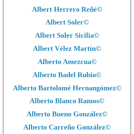
Albert Herrero Reñé
©
Albert Soler
©
Albert Soler Sicilia
©
Albert Vélez Martín
©
Alberto Amezcua
©
Alberto Badel Rubio
©
Alberto Bartolomé Hernangómez
©
Alberto Blanco Ramos
©
Alberto Bueno González
©
Alberto Carreño González
©