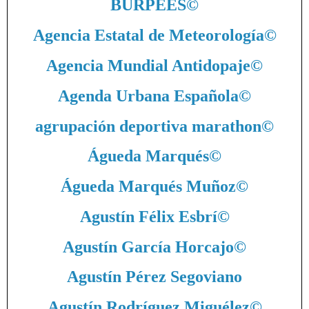
BURPEES
©
Agencia Estatal de Meteorología
©
Agencia Mundial Antidopaje
©
Agenda Urbana Española
©
agrupación deportiva marathon
©
Águeda Marqués
©
Águeda Marqués Muñoz
©
Agustín Félix Esbrí
©
Agustín García Horcajo
©
Agustín Pérez Segoviano
Agustín Rodríguez Miguélez
©