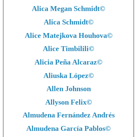
Alica Megan Schmidt
©
Alica Schmidt
©
Alice Matejkova Houhova
©
Alice Timbilili
©
Alicia Peña Alcaraz
©
Aliuska López
©
Allen Johnson
Allyson Felix
©
Almudena Fernández Andrés
Almudena García Pablos
©