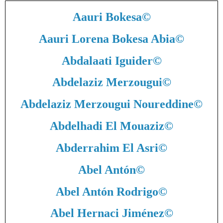
Aauri Bokesa
©
Aauri Lorena Bokesa Abia
©
Abdalaati Iguider
©
Abdelaziz Merzougui
©
Abdelaziz Merzougui Noureddine
©
Abdelhadi El Mouaziz
©
Abderrahim El Asri
©
Abel Antón
©
Abel Antón Rodrigo
©
Abel Hernaci Jiménez
©