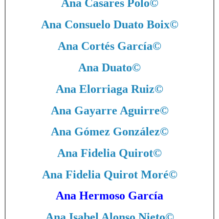
Ana Casares Polo
©
Ana Consuelo Duato Boix
©
Ana Cortés García
©
Ana Duato
©
Ana Elorriaga Ruiz
©
Ana Gayarre Aguirre
©
Ana Gómez González
©
Ana Fidelia Quirot
©
Ana Fidelia Quirot Moré
©
Ana Hermoso García
Ana Isabel Alonso Nieto
©