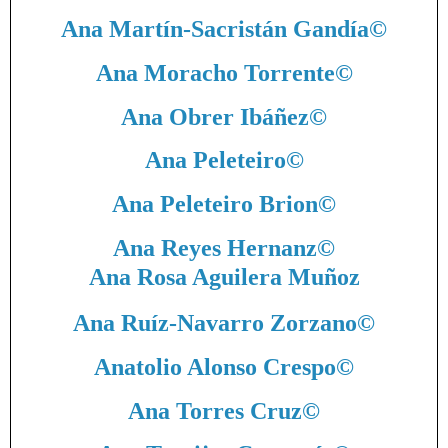
Ana Martín-Sacristán Gandía
©
Ana Moracho Torrente
©
Ana Obrer Ibáñez
©
Ana Peleteiro
©
Ana Peleteiro Brion
©
Ana Reyes Hernanz
©
Ana Rosa Aguilera Muñoz
Ana Ruíz-Navarro Zorzano
©
Anatolio Alonso Crespo
©
Ana Torres Cruz
©