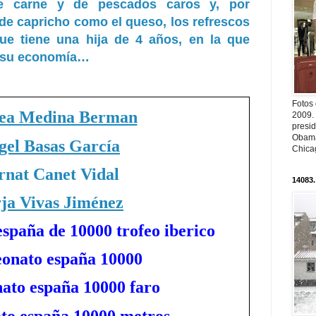
e carne y de pescados caros y, por
 de capricho como el queso, los refrescos
que tiene una hija de 4 años, en la que
e su economía…
Fotos
ea Medina Berman
2009.
presi
Obama
gel Basas García
Chica
rnat Canet Vidal
14083.
ja Vivas Jiménez
spaña de 10000 trofeo iberico
onato españa 10000
ato españa 10000 faro
to españa 10000 metros