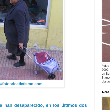
Fotos
2009.
en Ber
Blanc
obstá
://fotosdeatletismo.com
14086.
a han desaparecido, en los últimos dos