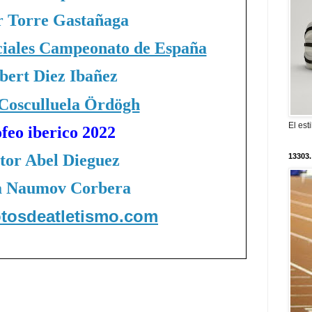
r Torre Gastañaga
ciales Campeonato de España
bert Diez Ibañez
 Cosculluela Ördögh
El est
ofeo iberico 2022
tor Abel Dieguez
13303.
a Naumov Corbera
fotosdeatletismo.com