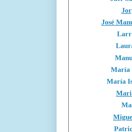
Jor
José Manu
Larr
Laur
Manue
María 
María I
Mari
Ma
Migue
Patri