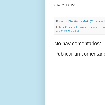
6 feb 2013 (156)
Posted by
Blas García Marín (Entrenador N
Labels:
Cesta de la compra
,
España
,
famili
año 2013
,
Sociedad
No hay comentarios:
Publicar un comentari