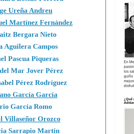
ge Ureña Andreu
el Martínez Fernández
aitz Bergara Nieto
a Aguilera Campos
l Pascua Piqueras
En Me
pasió
del Mar Jover Pérez
los sa
guiño 
sabel Pérez Rodríguez
mejor
disfru
ano García García
¿Qué 
Adidas
rio García Romo
l Villaseñor Orozco
cia Sarrapio Martín