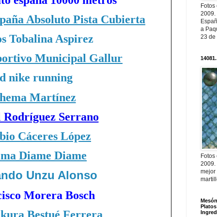
Fotos
2009.
aña Absoluto Pista Cubierta
Españ
a Paqu
s Tobalina Aspirez
23 de
ortivo Municipal Gallur
14081.
d nike running
hema Martínez
l Rodríguez Serrano
bio Cáceres López
ima Diame Diame
Fotos
2009.
mejor
ando Unzu Alonso
martil
isco Morera Bosch
Mesón 
Platos
akura Bestué Ferrera
Ingred