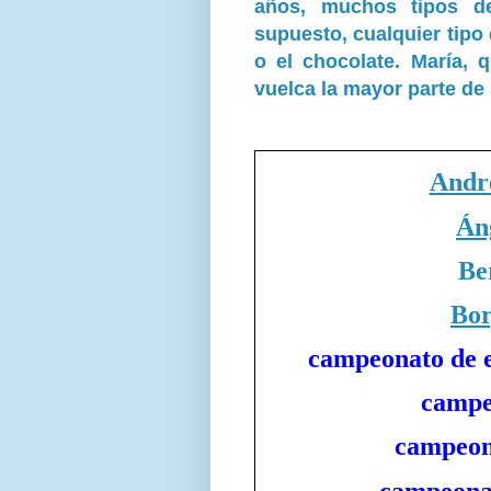
años, muchos tipos d
supuesto, cualquier tipo
o el chocolate. María, 
vuelca la mayor parte d
Andr
Án
Be
Bor
campeonato de e
campe
campeon
campeona