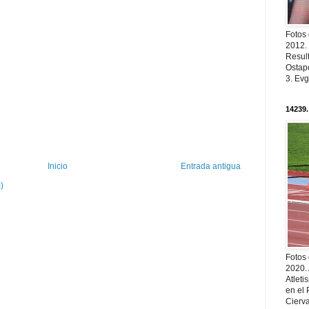
Fotos
2012.
Resul
Ostapc
3. Evg
14239.
Inicio
Entrada antigua
)
Fotos
2020.
Atleti
en el 
Cierva