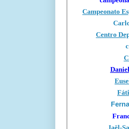
Campeonato Esp
Carlo
Centro Dep
c
C
Danie
Euse
Fát
Fern
Franc
Jaël-S