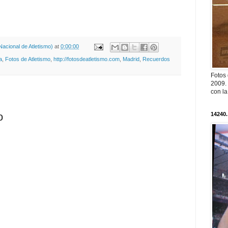
acional de Atletismo)
at
0:00:00
a
,
Fotos de Atletismo
,
http://fotosdeatletismo.com
,
Madrid
,
Recuerdos
Fotos
2009. 
con l
o
14240.