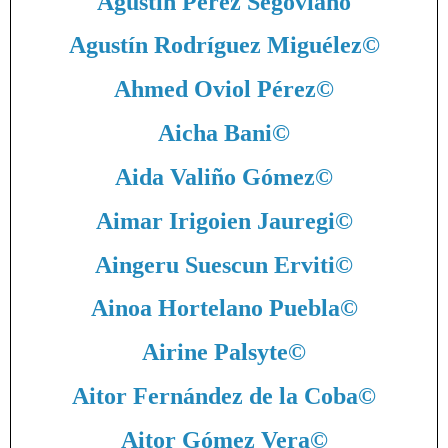
Agustín Pérez Segoviano
Agustín Rodríguez Miguélez
©
Ahmed Oviol Pérez
©
Aicha Bani
©
Aida Valiño Gómez
©
Aimar Irigoien Jauregi
©
Aingeru Suescun Erviti
©
Ainoa Hortelano Puebla
©
Airine Palsyte
©
Aitor Fernández de la Coba
©
Aitor Gómez Vera
©