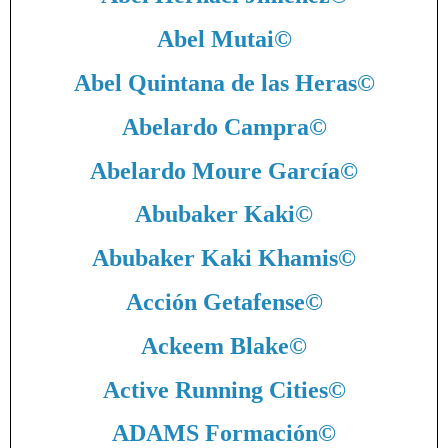
Abel Mutai
©
Abel Quintana de las Heras
©
Abelardo Campra
©
Abelardo Moure García
©
Abubaker Kaki
©
Abubaker Kaki Khamis
©
Acción Getafense
©
Ackeem Blake
©
Active Running Cities
©
ADAMS Formación
©