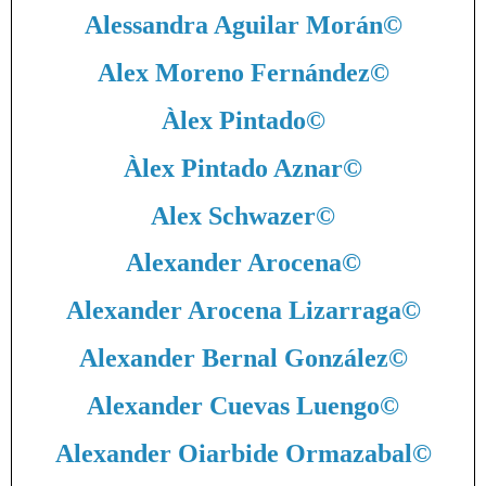
Alessandra Aguilar Morán
©
Alex Moreno Fernández
©
Àlex Pintado
©
Àlex Pintado Aznar
©
Alex Schwazer
©
Alexander Arocena
©
Alexander Arocena Lizarraga
©
Alexander Bernal González
©
Alexander Cuevas Luengo
©
Alexander Oiarbide Ormazabal
©