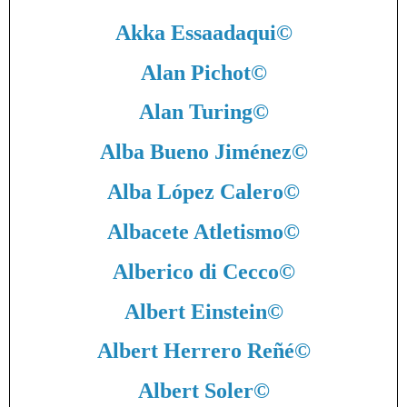
Akka Essaadaqui
©
Alan Pichot
©
Alan Turing
©
Alba Bueno Jiménez
©
Alba López Calero
©
Albacete Atletismo
©
Alberico di Cecco
©
Albert Einstein
©
Albert Herrero Reñé
©
Albert Soler
©