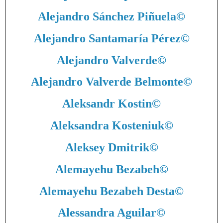
Alejandro Sánchez Piñuela
©
Alejandro Santamaría Pérez
©
Alejandro Valverde
©
Alejandro Valverde Belmonte
©
Aleksandr Kostin
©
Aleksandra Kosteniuk
©
Aleksey Dmitrik
©
Alemayehu Bezabeh
©
Alemayehu Bezabeh Desta
©
Alessandra Aguilar
©