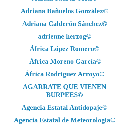
Adriana Bañuelos González
©
Adriana Calderón Sánchez
©
adrienne herzog
©
África López Romero
©
África Moreno García
©
África Rodríguez Arroyo
©
AGARRATE QUE VIENEN
BURPEES
©
Agencia Estatal Antidopaje
©
Agencia Estatal de Meteorología
©