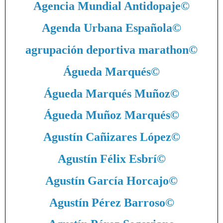
Agencia Mundial Antidopaje
©
Agenda Urbana Española
©
agrupación deportiva marathon
©
Águeda Marqués
©
Águeda Marqués Muñoz
©
Águeda Muñoz Marqués
©
Agustín Cañizares López
©
Agustín Félix Esbrí
©
Agustín García Horcajo
©
Agustín Pérez Barroso
©