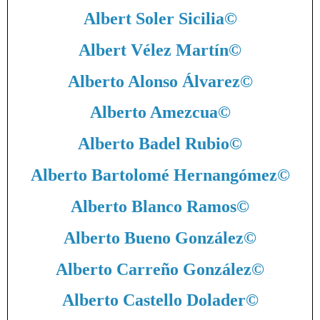
Albert Soler Sicilia
©
Albert Vélez Martín
©
Alberto Alonso Álvarez
©
Alberto Amezcua
©
Alberto Badel Rubio
©
Alberto Bartolomé Hernangómez
©
Alberto Blanco Ramos
©
Alberto Bueno González
©
Alberto Carreño González
©
Alberto Castello Dolader
©