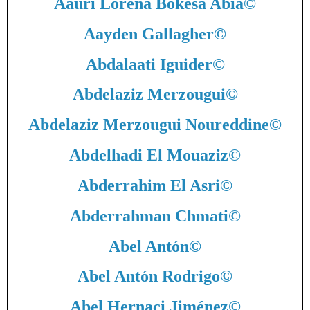
Aauri Lorena Bokesa Abia
©
Aayden Gallagher
©
Abdalaati Iguider
©
Abdelaziz Merzougui
©
Abdelaziz Merzougui Noureddine
©
Abdelhadi El Mouaziz
©
Abderrahim El Asri
©
Abderrahman Chmati
©
Abel Antón
©
Abel Antón Rodrigo
©
Abel Hernaci Jiménez
©