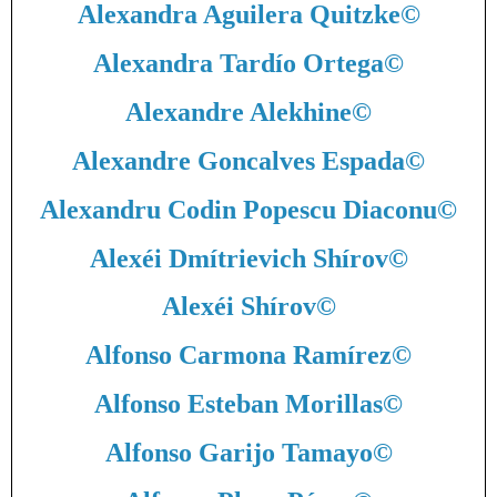
Alexandra Aguilera Quitzke
©
Alexandra Tardío Ortega
©
Alexandre Alekhine
©
Alexandre Goncalves Espada
©
Alexandru Codin Popescu Diaconu
©
Alexéi Dmítrievich Shírov
©
Alexéi Shírov
©
Alfonso Carmona Ramírez
©
Alfonso Esteban Morillas
©
Alfonso Garijo Tamayo
©