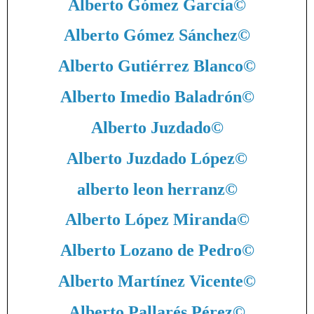
Alberto Gómez García
©
Alberto Gómez Sánchez
©
Alberto Gutiérrez Blanco
©
Alberto Imedio Baladrón
©
Alberto Juzdado
©
Alberto Juzdado López
©
alberto leon herranz
©
Alberto López Miranda
©
Alberto Lozano de Pedro
©
Alberto Martínez Vicente
©
Alberto Pallarés Pérez
©