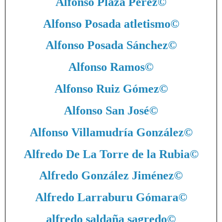
Alfonso Plaza Pérez
©
Alfonso Posada atletismo
©
Alfonso Posada Sánchez
©
Alfonso Ramos
©
Alfonso Ruiz Gómez
©
Alfonso San José
©
Alfonso Villamudría González
©
Alfredo De La Torre de la Rubia
©
Alfredo González Jiménez
©
Alfredo Larraburu Gómara
©
alfredo saldaña sagredo
©