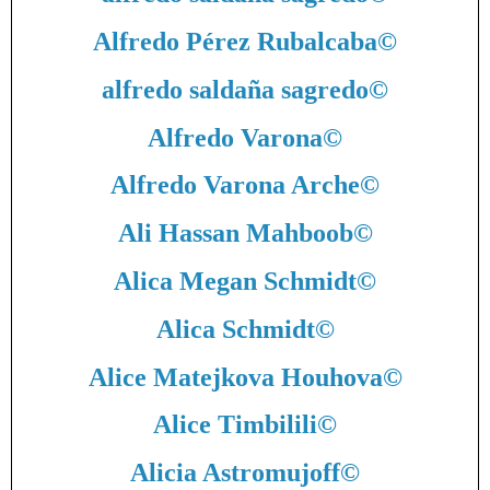
Alfredo Pérez Rubalcaba
©
alfredo saldaña sagredo
©
Alfredo Varona
©
Alfredo Varona Arche
©
Ali Hassan Mahboob
©
Alica Megan Schmidt
©
Alica Schmidt
©
Alice Matejkova Houhova
©
Alice Timbilili
©
Alicia Astromujoff
©