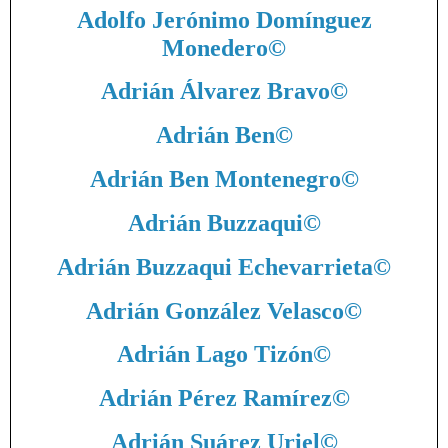
Adolfo Jerónimo Domínguez
Monedero
©
Adrián Álvarez Bravo
©
Adrián Ben
©
Adrián Ben Montenegro
©
Adrián Buzzaqui
©
Adrián Buzzaqui Echevarrieta
©
Adrián González Velasco
©
Adrián Lago Tizón
©
Adrián Pérez Ramírez
©
Adrián Suárez Uriel
©